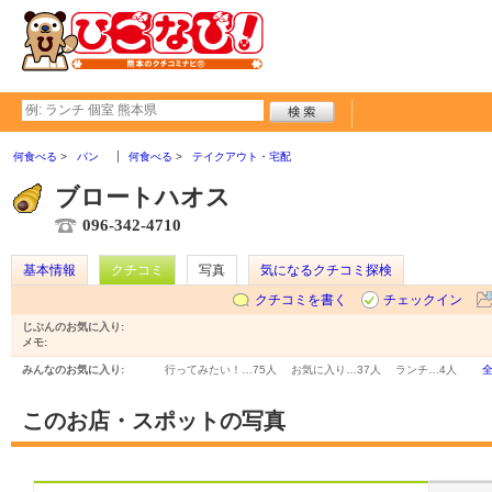
何食べる
パン
何食べる
テイクアウト・宅配
ブロートハオス
096-342-4710
基本情報
クチコミ
写真
気になるクチコミ探検
クチコミを書く
チェックイン
じぶんのお気に入り:
メモ:
みんなのお気に入り:
行ってみたい！…
75人
お気に入り…
37人
ランチ…
4人
このお店・スポットの写真