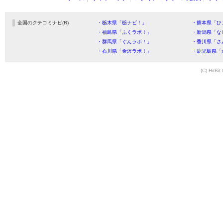
全国のクチコミナビ(R)
・栃木県「栃ナビ！」
・熊本県「ひ
・福島県「ふくラボ！」
・新潟県「な
・群馬県「ぐんラボ！」
・香川県「さ
・石川県「金沢ラボ！」
・鹿児島県「
(C) HitBit