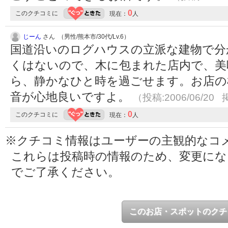
0
このクチコミに
現在：
人
じーん
さん （男性/熊本市/30代/Lv.6）
国道沿いのログハウスの立派な建物で分
くはないので、木に包まれた店内で、美
ら、静かなひと時を過ごせます。お店の
音が心地良いですよ。
（投稿:2006/06/20 
0
このクチコミに
現在：
人
※クチコミ情報はユーザーの主観的なコ
これらは投稿時の情報のため、変更に
でご了承ください。
このお店・スポットのクチ