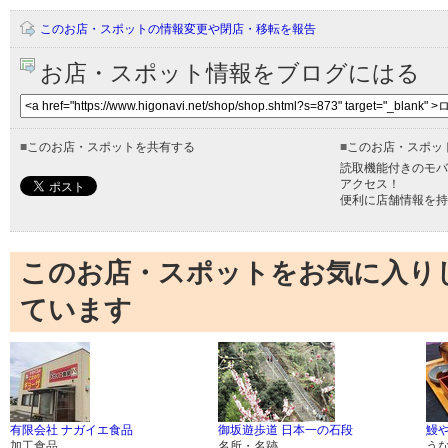
このお店・スポットの情報変更や閉店・移転を報告
お店・スポット情報をブログにはる
■
このお店・スポットを共有する
■
このお店・スポッ
読取機能付きのモバ
アクセス！
便利に店舗情報を持
このお店・スポットをお気に入り
ています
有限会社 ナガイエ食品
御坂遊歩道 日本一の石段
鰻
加工食品
名所・名跡
う