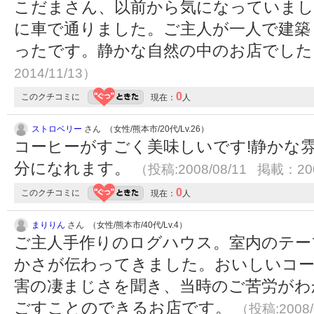
こだまさん、以前から気になっていまし
に車で通りました。ご主人が一人で建築
ったです。静かな自然の中のお店でし
2014/11/13）
0
このクチコミに
現在：
人
ストロベリー
さん （女性/熊本市/20代/Lv.26）
コーヒーがすごく美味しいです!静かな
分になれます。
（投稿:2008/08/11 掲載：200
0
このクチコミに
現在：
人
まりりん
さん （女性/熊本市/40代/Lv.4）
ご主人手作りのログハウス。室内のテー
かさが伝わってきました。おいしいコー
害の凄まじさを聞き、当時のご苦労がわ
ごすことのできるお店です。
（投稿:2008/