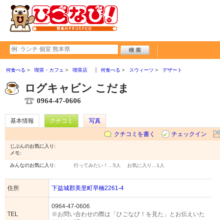
何食べる
喫茶・カフェ
喫茶店
何食べる
スウィーツ
デザート
ログキャビン こだま
0964-47-0606
基本情報
クチコミ
写真
クチコミを書く
チェックイン
じぶんのお気に入り:
メモ:
みんなのお気に入り:
行ってみたい！…
5人
お気に入り…
1人
住所
下益城郡美里町早楠2261-4
0964-47-0606
TEL
※お問い合わせの際は「ひごなび！を見た」とお伝えいた