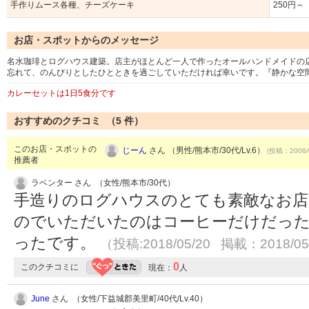
手作りムース各種、チーズケーキ
250円～
お店・スポットからのメッセージ
名水珈琲とログハウス建築。店主がほとんど一人で作ったオールハンドメイドの
忘れて、のんびりとしたひとときを過ごしていただければ幸いです。『静かな空
カレーセットは1日5食分です
おすすめのクチコミ （
5
件）
このお店・スポットの
じーん
さん （男性/熊本市/30代/Lv.6）
(投稿：2006/
推薦者
ラベンター さん （女性/熊本市/30代）
手造りのログハウスのとても素敵なお店
のでいただいたのはコーヒーだけだっ
ったです。
（投稿:2018/05/20 掲載：2018/05
0
このクチコミに
現在：
人
June
さん （女性/下益城郡美里町/40代/Lv.40）