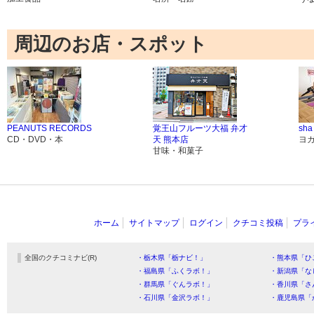
周辺のお店・スポット
PEANUTS RECORDS
覚王山フルーツ大福 弁才
sha
CD・DVD・本
天 熊本店
ヨ
甘味・和菓子
ホーム
サイトマップ
ログイン
クチコミ投稿
プラ
全国のクチコミナビ(R)
・栃木県「栃ナビ！」
・熊本県「ひ
・福島県「ふくラボ！」
・新潟県「な
・群馬県「ぐんラボ！」
・香川県「さ
・石川県「金沢ラボ！」
・鹿児島県「