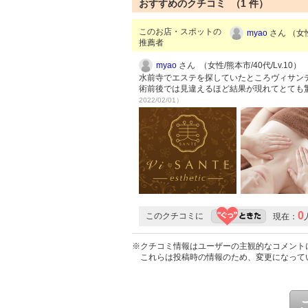
おすすめのクチコミ （
1
件）
このお店・スポットの
myao
さん （女性
推薦者
myao
さん （女性/熊本市/40代/Lv.10）
水前寺でエステを探していたところヴィサン
術前後では見違えるほど結果が現れてとても
2022/02/01）
0
このクチコミに
現在：
※クチコミ情報はユーザーの主観的なコメント
これらは投稿時の情報のため、変更になって