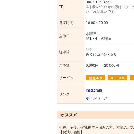
080-9106-3231
TEL
※お問い合わせの際は「ひご
だければ幸いです。
営業時間
10:00～20:00
水曜日
店休日
第1・4 火曜日
1台
駐車場
近くにコインPあり
ご予算
6,600円 ～ 20,000円
サービス
Instagram
リンク
ホームページ
オススメ
小胸、産後、授乳後でお悩みの方、本気のバ
【お試し価格】