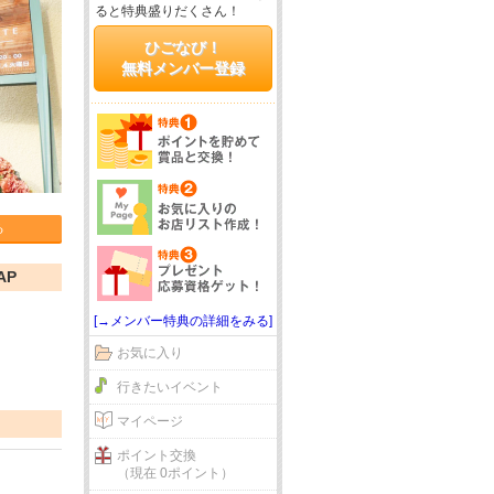
ると特典盛りだくさん！
ひごなび！
無料メンバー登録
る
AP
[→メンバー特典の詳細をみる]
お気に入り
行きたいイベント
マイページ
ポイント交換
（現在 0ポイント）