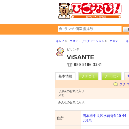
キレイ
エステ・リラクゼーション
エステ
キ
ビサンテ
ViSANTE
080-9106-3231
基本情報
クチコミ
クーポン
クチ
じぶんのお気に入り:
メモ:
みんなのお気に入り:
熊本市中央区水前寺6-10-44
住所
301号