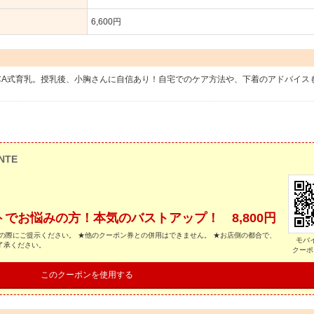
6,600円
CCA式育乳。授乳後、小胸さんに自信あり！自宅でのケア方法や、下着のアドバイス
NTE
でお悩みの方！本気のバストアップ！ 8,800円
の際にご提示ください。 ★他のクーポン券との併用はできません。 ★お店側の都合で、
モバ
了承ください。
クーポ
このクーポンを使用する