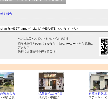
移転を報告
■
このお店・スポットをモバイルでみる
読取機能付きのモバイルなら、右のバーコードから簡単に
アクセス！
便利に店舗情報を持ち歩こう！
の味 みむろ
焼鳥ダイニング 空
肉酒場ドラゴ
・和食全般
焼き鳥・串揚げ
ステーキ・ハ