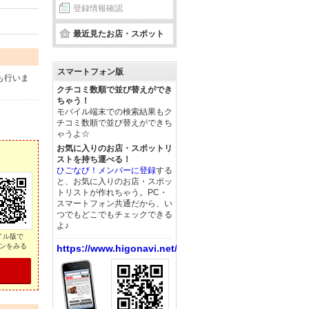
登録情報確認
最近見たお店・スポット
スマートフォン版
も行いま
クチコミ数順で並び替えができ
ちゃう！
モバイル端末での検索結果もク
チコミ数順で並び替えができち
ゃうよ☆
お気に入りのお店・スポットリ
ストを持ち運べる！
ひごなび！メンバーに登録
する
と、お気に入りのお店・スポッ
トリストが作れちゃう。PC・
スマートフォン共通だから、い
つでもどこでもチェックできる
よ♪
イル版で
ンをみる
https://www.higonavi.net/