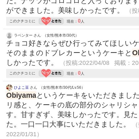
た。ナッツがゴロゴロと入っておりま
ができました。美味しかったです。
（投稿
0
このクチコミに
現在：
人
ラベンター さん （女性/熊本市/30代）
チョコ好きならぜひ行ってみてほしいケ
そのままのドブレカーというケーキと
O
しかったです。
（投稿:2022/04/08 掲載：202
0
このクチコミに
現在：
人
ひよこ豆
さん （女性/熊本市/30代/Lv.56）
Obiyama
というケーキをいただきまし
リ感と、ケーキの底の部分のシャリシャ
す。甘すぎず、美味しかったです。見た
た。一口一口大事にいただきました。
（
2022/01/31）