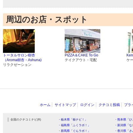
周辺のお店・スポット
トータルサロン樹杏
PIZZA＆CAKE To Go
Ken
（Aroma樹杏・Ashuna)
テイクアウト・宅配
ケ
リラクゼーション
ホーム
サイトマップ
ログイン
クチコミ投稿
プラ
全国のクチコミナビ(R)
・栃木県「栃ナビ！」
・熊本県「ひ
・福島県「ふくラボ！」
・新潟県「な
・群馬県「ぐんラボ！」
・香川県「さ