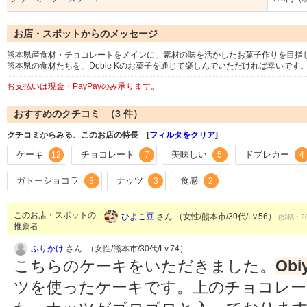
お店・スポットからのメッセージ
熊本県産食材・チョコレートをメインに、素材の味を活かしたお菓子作りを目指
熊本県の食材たちを、Doble Kのお菓子を通じて楽しんでいただければ幸いです
お支払いは現金・PayPayのみ承ります。
おすすめのクチコミ （
3
件）
クチコミからみる、このお店の特長 [
フィルタをクリア
]
ケーキ
チョコレート
美味しい
ドブレカー
12
7
5
4
ガトーショコラ
ナッツ
食感
3
3
2
このお店・スポットの
ひよこ豆
さん （女性/熊本市/30代/Lv.56）
(投稿：20
推薦者
ふりかけ
さん （女性/熊本市/30代/Lv.74）
こちらのケーキをいただきました。
Obi
ツを使ったケーキです。上のチョコレ