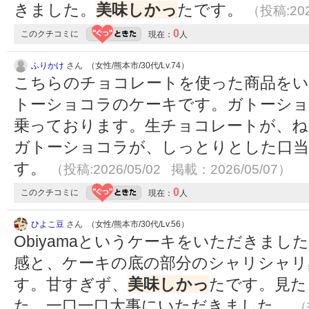
きました。
美味しかっ
たです。
（投稿:202
0
このクチコミに
現在：
人
ふりかけ
さん （女性/熊本市/30代/Lv.74）
こちらのチョコレートを使った商品を
トーショコラのケーキです。ガトーショ
乗っております。生チョコレートが、ね
ガトーショコラが、しっとりとした口
す。
（投稿:2026/05/02 掲載：2026/05/07）
0
このクチコミに
現在：
人
ひよこ豆
さん （女性/熊本市/30代/Lv.56）
Obiyamaというケーキをいただきま
感と、ケーキの底の部分のシャリシャリ
す。甘すぎず、
美味しかっ
たです。見た
た。一口一口大事にいただきました。
（