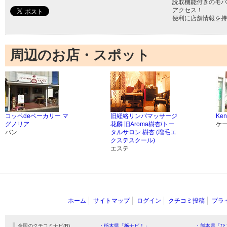
読取機能付きのモバ
アクセス！
便利に店舗情報を持
周辺のお店・スポット
コッペdeベーカリー マ
旧経絡リンパマッサージ
Ken
グノリア
花麟 旧Aroma樹杏/トー
ケ
パン
タルサロン 樹杏 (増毛エ
クステスクール)
エステ
ホーム
サイトマップ
ログイン
クチコミ投稿
プラ
全国のクチコミナビ(R)
・栃木県「栃ナビ！」
・熊本県「ひ