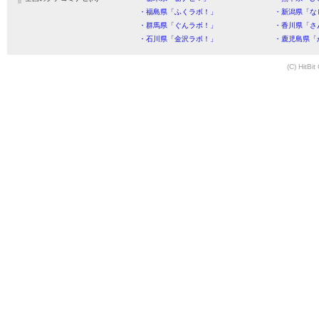
・福島県「ふくラボ！」
・新潟県「な
・群馬県「ぐんラボ！」
・香川県「さ
・石川県「金沢ラボ！」
・鹿児島県「
(C) HitBit