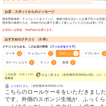
お店・スポットからのメッセージ
熊本県産食材・チョコレートをメインに、素材の味を活かしたお菓子作りを目指
熊本県の食材たちを、Doble Kのお菓子を通じて楽しんでいただければ幸いです
お支払いは現金・PayPayのみ承ります。
おすすめのクチコミ （
5
件）
クチコミからみる、このお店の特長 [
フィルタをクリア
]
ケーキ
チョコレート
美味しい
ドブレカー
12
7
5
4
ガトーショコラ
ナッツ
食感
3
3
2
このお店・スポットの
ひよこ豆
さん （女性/熊本市/30代/Lv.56）
(投稿：20
推薦者
ふりかけ
さん （女性/熊本市/30代/Lv.74）
こちらのロールケーキをいただきました
です。外側のスポンジ生地が、ふっくら