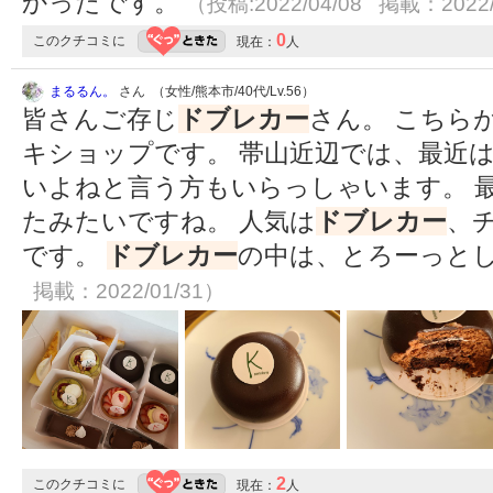
かったです。
（投稿:2022/04/08 掲載：2022/
0
このクチコミに
現在：
人
まるるん。
さん （女性/熊本市/40代/Lv.56）
皆さんご存じ
ドブレカー
さん。 こちら
キショップです。 帯山近辺では、最近
いよねと言う方もいらっしゃいます。 
たみたいですね。 人気は
ドブレカー
、
です。
ドブレカー
の中は、とろーっと
掲載：2022/01/31）
2
このクチコミに
現在：
人