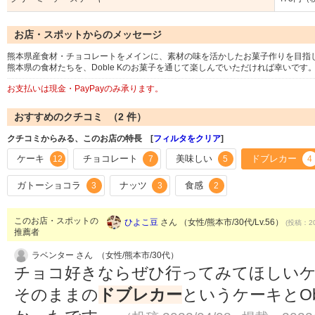
お店・スポットからのメッセージ
熊本県産食材・チョコレートをメインに、素材の味を活かしたお菓子作りを目指
熊本県の食材たちを、Doble Kのお菓子を通じて楽しんでいただければ幸いです
お支払いは現金・PayPayのみ承ります。
おすすめのクチコミ （
2
件）
クチコミからみる、このお店の特長 [
フィルタをクリア
]
ケーキ
チョコレート
美味しい
ドブレカー
12
7
5
4
ガトーショコラ
ナッツ
食感
3
3
2
このお店・スポットの
ひよこ豆
さん （女性/熊本市/30代/Lv.56）
(投稿：20
推薦者
ラベンター さん （女性/熊本市/30代）
チョコ好きならぜひ行ってみてほしいケ
そのままの
ドブレカー
というケーキとOb