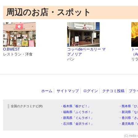
周辺のお店・スポット
O.BWEST
コッペdeベーカリー マ
ト
レストラン・洋食
グノリア
（A
パン
リ
ホーム
サイトマップ
ログイン
クチコミ投稿
プラ
全国のクチコミナビ(R)
・栃木県「栃ナビ！」
・熊本県「ひ
・福島県「ふくラボ！」
・新潟県「な
・群馬県「ぐんラボ！」
・香川県「さ
・石川県「金沢ラボ！」
・鹿児島県「
(C) HitBit