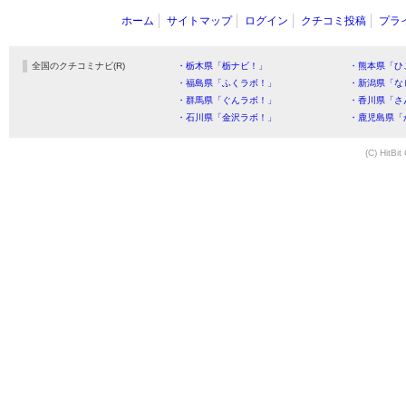
ホーム
サイトマップ
ログイン
クチコミ投稿
プラ
全国のクチコミナビ(R)
・栃木県「栃ナビ！」
・熊本県「ひ
・福島県「ふくラボ！」
・新潟県「な
・群馬県「ぐんラボ！」
・香川県「さ
・石川県「金沢ラボ！」
・鹿児島県「
(C) HitBit