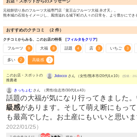
お店・スポットからのメッセージ
元祖餅切り糸のフルーツ大福専門店「覚王山フルーツ大福 弁才天」。
熊本城の石垣をイメージし、風情溢れる城下町の人々の日常を、より豊かにでき
おすすめのクチコミ （
2
件）
クチコミからみる、このお店の特長 [
フィルタをクリア
]
フルーツ
大福
話題
店
いちご
9
8
4
3
3
多い
高級感
2
2
このお店・スポットの
Jidocco
さん （女性/熊本市/20代/Lv.10）
(投稿：202
推薦者
きっちょむ
さん （男性/合志市/30代/Lv.43）
話題の大福が気になり行ってきました。
級感
があります。そして萌え断にもって
も最高でした。お土産にもいいと思い
2022/01/25）
0