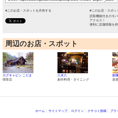
■
このお店・スポットを共有する
■
このお店・スポッ
読取機能付きのモバ
アクセス！
便利に店舗情報を持
周辺のお店・スポット
ログキャビン こだま
八木八
新陳
喫茶店
創作料理・ダイニング
居
ホーム
サイトマップ
ログイン
クチコミ投稿
プラ