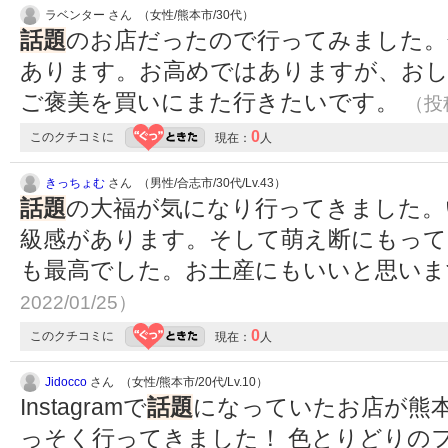
ラベンター さん （女性/熊本市/30代）
話題
のお店だったので行ってみました。
あります。お高めではありますが、お
ご褒美を買いにまた行きたいです。
（投稿
0
このクチコミに
現在：
人
きっちょむ
さん （男性/合志市/30代/Lv.43）
話題
の大福が気になり行ってきました。
級感があります。そして萌え断にもって
も最高でした。お土産にもいいと思い
2022/01/25）
0
このクチコミに
現在：
人
Jidocco
さん （女性/熊本市/20代/Lv.10）
Instagramで
話題
になっていたお店が熊
っそく行ってきました！ 色とりどりの