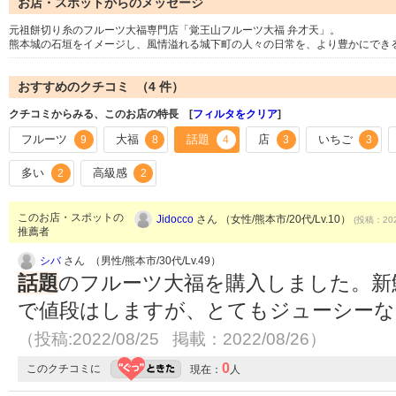
お店・スポットからのメッセージ
元祖餅切り糸のフルーツ大福専門店「覚王山フルーツ大福 弁才天」。
熊本城の石垣をイメージし、風情溢れる城下町の人々の日常を、より豊かにでき
おすすめのクチコミ （
4
件）
クチコミからみる、このお店の特長 [
フィルタをクリア
]
フルーツ
大福
話題
店
いちご
9
8
4
3
3
多い
高級感
2
2
このお店・スポットの
Jidocco
さん （女性/熊本市/20代/Lv.10）
(投稿：202
推薦者
シバ
さん （男性/熊本市/30代/Lv.49）
話題
のフルーツ大福を購入しました。新
で値段はしますが、とてもジューシーな
（投稿:2022/08/25 掲載：2022/08/26）
0
このクチコミに
現在：
人