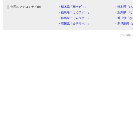
全国のクチコミナビ(R)
・栃木県「栃ナビ！」
・熊本県「ひ
・福島県「ふくラボ！」
・新潟県「な
・群馬県「ぐんラボ！」
・香川県「さ
・石川県「金沢ラボ！」
・鹿児島県「
(C) HitBit