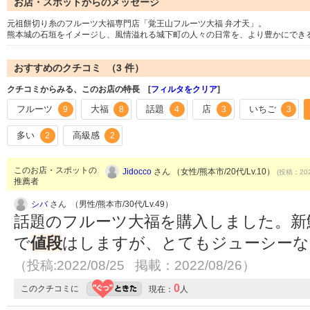
お店・スポットからのメッセージ
元祖餅切り糸のフルーツ大福専門店「覚王山フルーツ大福 弁才天」。
熊本城の石垣をイメージし、風情溢れる城下町の人々の日常を、より豊かにでき
おすすめのクチコミ （
3
件）
クチコミからみる、このお店の特長 [
フィルタをクリア
]
フルーツ
大福
話題
店
いちご
9
8
4
3
3
多い
高級感
2
2
このお店・スポットの
Jidocco
さん （女性/熊本市/20代/Lv.10）
(投稿：202
推薦者
シバ
さん （男性/熊本市/30代/Lv.49）
話題のフルーツ大福を購入しました。新
で
値段
はしますが、とてもジューシーな
（投稿:2022/08/25 掲載：2022/08/26）
0
このクチコミに
現在：
人