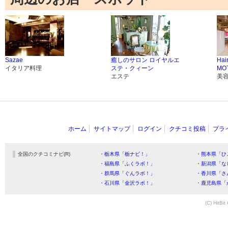
Sazae
癒しのサロン ロイヤルエ
Hai
イタリア料理
ステ・クィーン
MO
エステ
美
ホーム
サイトマップ
ログイン
クチコミ投稿
プラ
全国のクチコミナビ(R)
・栃木県「栃ナビ！」
・熊本県「ひ
・福島県「ふくラボ！」
・新潟県「な
・群馬県「ぐんラボ！」
・香川県「さ
・石川県「金沢ラボ！」
・鹿児島県「
(C) HitBit