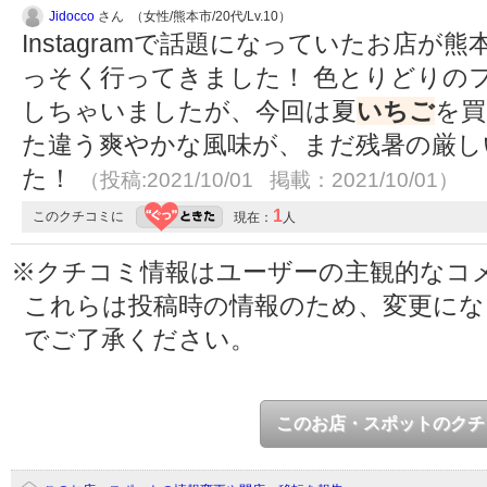
Jidocco
さん （女性/熊本市/20代/Lv.10）
Instagramで話題になっていたお店
っそく行ってきました！ 色とりどりの
しちゃいましたが、今回は夏
いちご
を買
た違う爽やかな風味が、まだ残暑の厳し
た！
（投稿:2021/10/01 掲載：2021/10/01）
1
このクチコミに
現在：
人
※クチコミ情報はユーザーの主観的なコ
これらは投稿時の情報のため、変更に
でご了承ください。
このお店・スポットのクチ