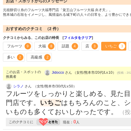
お店・スポットからのメッセージ
元祖餅切り糸のフルーツ大福専門店「覚王山フルーツ大福 弁才天」。
熊本城の石垣をイメージし、風情溢れる城下町の人々の日常を、より豊かにでき
おすすめのクチコミ （
2
件）
クチコミからみる、このお店の特長 [
フィルタをクリア
]
フルーツ
大福
話題
店
いちご
9
8
4
3
3
多い
高級感
2
2
このお店・スポットの
Jidocco
さん （女性/熊本市/20代/Lv.10）
(投稿：202
推薦者
シラノ
さん （女性/熊本市/30代/Lv.50）
フルーツをしっかりと楽しめる、見た目
門店です。
いちご
はもちろんのこと、
いものも多くておいしかったです。
（投稿
0
このクチコミに
現在：
人