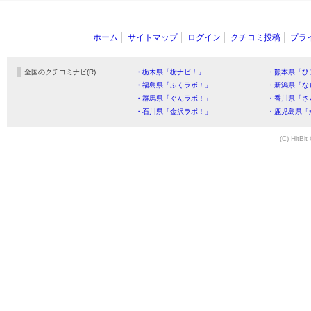
ホーム
サイトマップ
ログイン
クチコミ投稿
プラ
全国のクチコミナビ(R)
・栃木県「栃ナビ！」
・熊本県「ひ
・福島県「ふくラボ！」
・新潟県「な
・群馬県「ぐんラボ！」
・香川県「さ
・石川県「金沢ラボ！」
・鹿児島県「
(C) HitBit