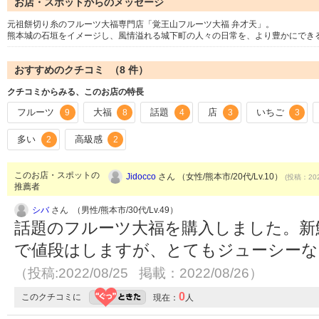
お店・スポットからのメッセージ
元祖餅切り糸のフルーツ大福専門店「覚王山フルーツ大福 弁才天」。
熊本城の石垣をイメージし、風情溢れる城下町の人々の日常を、より豊かにでき
おすすめのクチコミ （
8
件）
クチコミからみる、このお店の特長
フルーツ
大福
話題
店
いちご
9
8
4
3
3
多い
高級感
2
2
このお店・スポットの
Jidocco
さん （女性/熊本市/20代/Lv.10）
(投稿：202
推薦者
シバ
さん （男性/熊本市/30代/Lv.49）
話題のフルーツ大福を購入しました。新
で値段はしますが、とてもジューシーな
（投稿:2022/08/25 掲載：2022/08/26）
0
このクチコミに
現在：
人