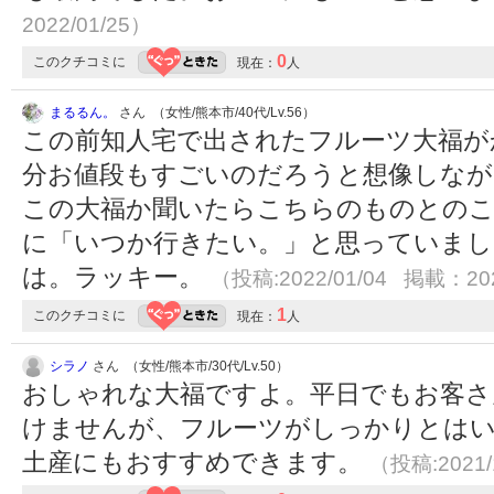
2022/01/25）
0
このクチコミに
現在：
人
まるるん。
さん （女性/熊本市/40代/Lv.56）
この前知人宅で出されたフルーツ大福が
分お値段もすごいのだろうと想像しなが
この大福か聞いたらこちらのものとのこ
に「いつか行きたい。」と思っていまし
は。ラッキー。
（投稿:2022/01/04 掲載：202
1
このクチコミに
現在：
人
シラノ
さん （女性/熊本市/30代/Lv.50）
おしゃれな大福ですよ。平日でもお客さ
けませんが、フルーツがしっかりとは
土産にもおすすめできます。
（投稿:2021/