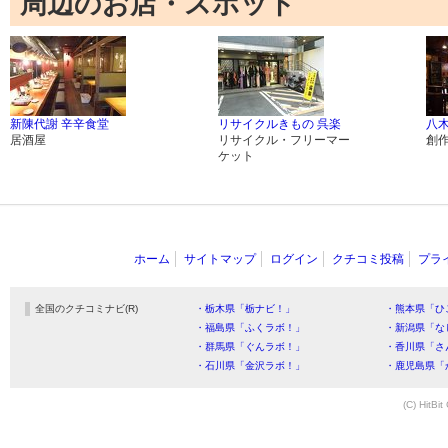
周辺のお店・スポット
新陳代謝 辛辛食堂
リサイクルきもの 呉楽
八
居酒屋
リサイクル・フリーマー
創
ケット
ホーム
サイトマップ
ログイン
クチコミ投稿
プラ
全国のクチコミナビ(R)
・栃木県「栃ナビ！」
・熊本県「ひ
・福島県「ふくラボ！」
・新潟県「な
・群馬県「ぐんラボ！」
・香川県「さ
・石川県「金沢ラボ！」
・鹿児島県「
(C) HitBit