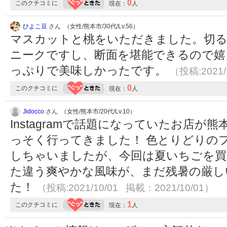
0
このクチコミに
現在：
人
ひよこ豆
さん （女性/熊本市/30代/Lv.56）
マスカットと桃をいただきました。切
ニークですし、断面を堪能できるので嬉
っぷりで美味しかったです。
（投稿:2021/
0
このクチコミに
現在：
人
Jidocco
さん （女性/熊本市/20代/Lv.10）
Instagramで話題になっていたお店
っそく行ってきました！ 色とりどりの
しちゃいましたが、今回は夏いちごを買
た違う爽やかな風味が、まだ残暑の厳し
た！
（投稿:2021/10/01 掲載：2021/10/01）
1
このクチコミに
現在：
人