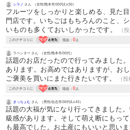
シラノ
さん （女性/熊本市/30代/Lv.50）
フルーツをしっかりと楽しめる、見た目
門店です。いちごはもちろんのこと、
いものも多くておいしかったです。
（投稿
0
このクチコミに
現在：
人
ラベンター さん （女性/熊本市/30代）
話題のお店だったので行ってみました。
あります。お高めではありますが、お
ご褒美を買いにまた行きたいです。
（投稿
0
このクチコミに
現在：
人
きっちょむ
さん （男性/合志市/30代/Lv.43）
話題の大福が気になり行ってきました。
級感があります。そして萌え断にもって
も最高でした。お土産にもいいと思い