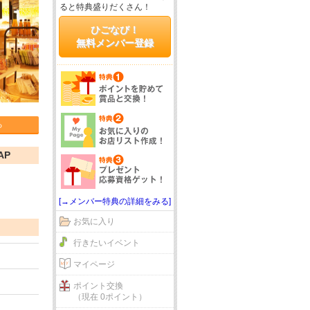
ると特典盛りだくさん！
ひごなび！
無料メンバー登録
る
AP
[→メンバー特典の詳細をみる]
お気に入り
行きたいイベント
マイページ
ポイント交換
（現在 0ポイント）