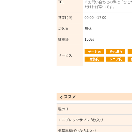
TEL
※お問い合わせの際は「ひご
だければ幸いです。
営業時間
09:00～17:00
店休日
無休
駐車場
150台
サービス
オススメ
塩のり
エスプレッソサブレ 8枚入り
天草黒糖ばなな 8本入り