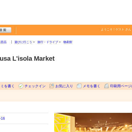
ようこそ！
ゲスト
さん
民芸品
遊びに行こう
旅行・ドライブ
物産館
usa L'isola Market
コミを書く
チェックイン
お気に入り
メモを書く
印刷用ページ
16