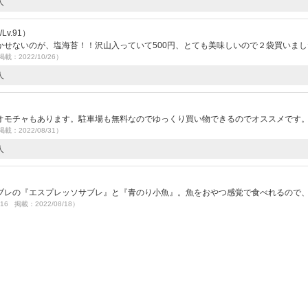
人
v.91）
かせないのが、塩海苔！！沢山入っていて500円、とても美味しいので２袋買いまし
掲載：2022/10/26）
人
オモチャもあります。駐車場も無料なのでゆっくり買い物できるのでオススメです
掲載：2022/08/31）
人
）
ブレの『エスプレッソサブレ』と『青のり小魚』。魚をおやつ感覚で食べれるので
/16 掲載：2022/08/18）