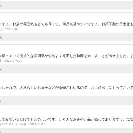
人
ますよ。お店の雰囲気もとても良くて、商品も見やすいですよ。お菓子類の手土産
2022/08/16）
人
々揃っていて開放的な雰囲気が心地よく充実した時間を過ごすことが出来ました。
載：2022/07/27）
人
おしゃれで、天草らしいお菓子などが販売されいるので、お土産探しにもってこい
人
ってみているだけでもたのしいです。いろんなおみやげ品が売ってありますよ。塩
2021/11/14 掲載：2021/11/15）
人