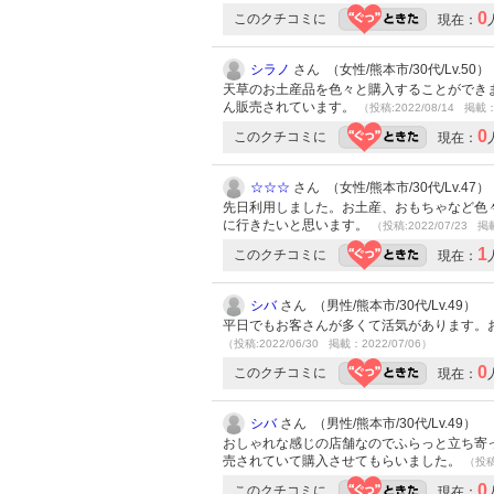
0
このクチコミに
現在：
シラノ
さん （女性/熊本市/30代/Lv.50）
天草のお土産品を色々と購入することができ
ん販売されています。
（投稿:2022/08/14 掲載：
0
このクチコミに
現在：
☆☆☆
さん （女性/熊本市/30代/Lv.47）
先日利用しました。お土産、おもちゃなど色
に行きたいと思います。
（投稿:2022/07/23 掲
1
このクチコミに
現在：
シバ
さん （男性/熊本市/30代/Lv.49）
平日でもお客さんが多くて活気があります。
（投稿:2022/06/30 掲載：2022/07/06）
0
このクチコミに
現在：
シバ
さん （男性/熊本市/30代/Lv.49）
おしゃれな感じの店舗なのでふらっと立ち寄
売されていて購入させてもらいました。
（投稿:
0
このクチコミに
現在：