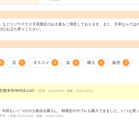
」などリゾラテラス天草限定のお土産をご用意しております。また、天草ならでは
ぜひお立ち寄りください。
店
オススメ
塩
購入
販売
6
4
4
4
4
3
/熊本市/40代/Lv.10）
(投稿：2021/10/01 掲載：2021/10/01)
）
。今回もいくつかの土産品を購入し、秋限定のサブレも購入できました。いつも買
す☆
（投稿:2023/12/08 掲載：2023/12/08）