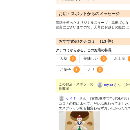
お店・スポットからのメッセージ
黒糖を使ったオリジナルスイーツ「黒糖ばなな
豊富にございますので、天草にお越しの際には
おすすめのクチコミ （
13
件）
クチコミからみる、このお店の特長
天草
美味しい
お土産
9
6
お菓子
ノリ
3
2
このお店・スポットの
myao
さん （女性
推薦者
ケイＴ~
さん （女性/熊本市/40代/Lv.38
コロナの時に比べて、だいぶ賑わってました
エスプレッソ味も相変わらずおいしかったで