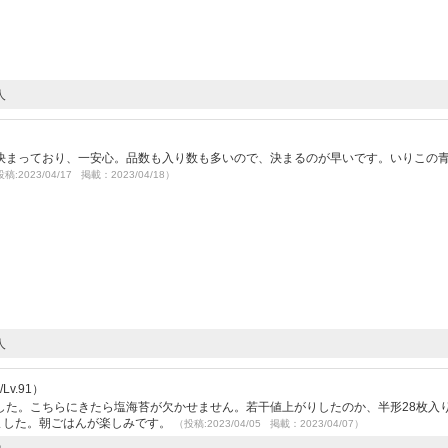
人
）
決まっており、一安心。品数も入り数も多いので、決まるのが早いです。いりこの
稿:2023/04/17 掲載：2023/04/18）
人
v.91）
した。こちらにきたら塩海苔が欠かせません。若干値上がりしたのか、半形28枚入
ました。朝ごはんが楽しみです。
（投稿:2023/04/05 掲載：2023/04/07）