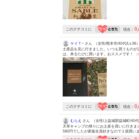
0
このクチコミに
現在：
ケイＴ~
さん （女性/熊本市/40代/Lv.38
土産品を見に行きました。いつも買うものが
は、来るたびに買います。おススメです！
（投
0
このクチコミに
現在：
むらえ
さん （女性/上益城郡益城町/40代/L
天草キャンプの帰りにお土産を買いに行きま
580円でしたが家族全員好きなので２袋買い