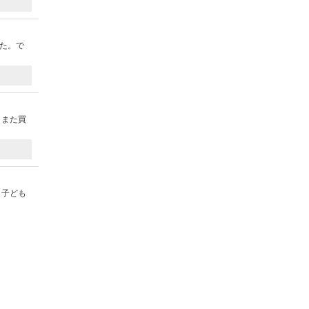
た。で
。また買
、子ども