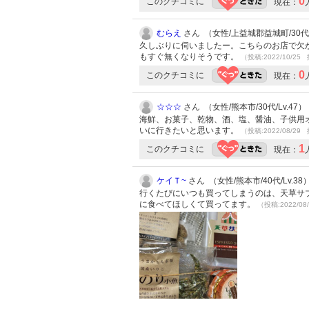
0
このクチコミに
現在：
むらえ
さん （女性/上益城郡益城町/30代/L
久しぶりに伺いましたー。こちらのお店で欠
もすぐ無くなりそうです。
（投稿:2022/10/25 
0
このクチコミに
現在：
☆☆☆
さん （女性/熊本市/30代/Lv.47）
海鮮、お菓子、乾物、酒、塩、醤油、子供用
いに行きたいと思います。
（投稿:2022/08/29 
1
このクチコミに
現在：
ケイＴ~
さん （女性/熊本市/40代/Lv.38
行くたびにいつも買ってしまうのは、天草サ
に食べてほしくて買ってます。
（投稿:2022/08