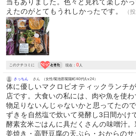
当もありました。色々と見れて楽しかっ
えたのがとてもうれしかったです。
（投稿
0
このクチコミに
現在：
人
さっちん
さん （女性/菊池郡菊陽町/40代/Lv.24）
体に優しいマクロビオティックランチが￥
店です。大食いの私には、肉や魚を使わ
物足りないんじゃないかと思ってたので
ずきを自然塩で炊いて発酵し3日間かけ
酵素玄米ごはんに具だくさんの味噌汁。
姜焼き・高野豆腐の天ぷら・おからのサ