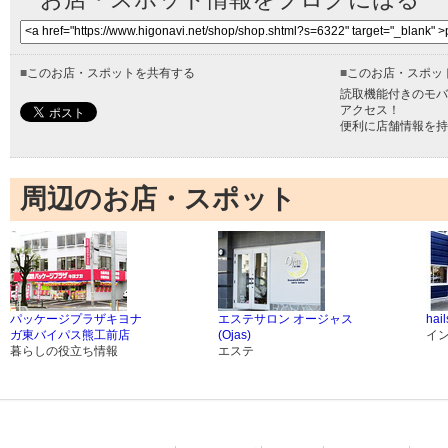
■
このお店・スポットを共有する
■
このお店・スポッ
読取機能付きのモバ
アクセス！
便利に店舗情報を持
周辺のお店・スポット
パッケージプラザキヨナ
エステサロン オージャス
hail
ガ東バイパス熊工前店
(Ojas)
イ
暮らしの役立ち情報
エステ