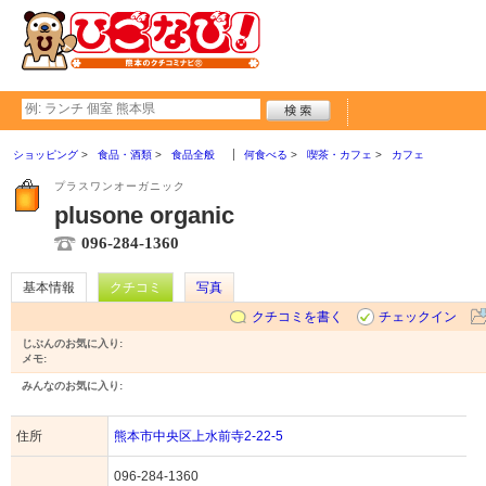
ショッピング
食品・酒類
食品全般
何食べる
喫茶・カフェ
カフェ
プラスワンオーガニック
plusone organic
096-284-1360
基本情報
クチコミ
写真
クチコミを書く
チェックイン
じぶんのお気に入り:
メモ:
みんなのお気に入り:
住所
熊本市中央区上水前寺2-22-5
096-284-1360