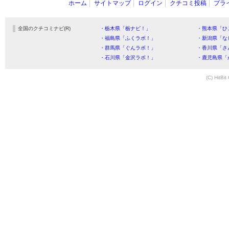
ホーム
サイトマップ
ログイン
クチコミ投稿
プラ
全国のクチコミナビ(R)
・栃木県「栃ナビ！」
・熊本県「ひ
・福島県「ふくラボ！」
・新潟県「な
・群馬県「ぐんラボ！」
・香川県「さ
・石川県「金沢ラボ！」
・鹿児島県「
(C) HitBit