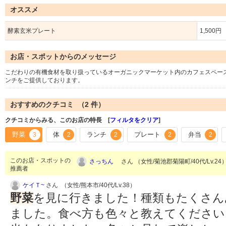
オススメ
酵素玄米プレート
1,500円
お店・スポットからのメッセージ
こだわりの有機食材を取り扱っているオーガニックマーケット内のカフェスペー
ンチをご提供しております。
おすすめのクチコミ （
2
件）
クチコミからみる、このお店の特長 [
フィルタをクリア
]
野菜
体
ランチ
プレート
弁当
3
2
2
2
2
このお店・スポットの
さっちん
さん （女性/菊池郡菊陽町/40代/Lv.24
推薦者
ケイＴ~
さん （女性/熊本市/40代/Lv.38）
野菜
を見に行きました！種類もたくさん
ました。食べ方も色々と教えてください