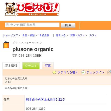
ショッピング
食品・酒類
食品全般
何食べる
喫茶・カフェ
カフェ
プラスワンオーガニック
plusone organic
096-284-1360
基本情報
クチコミ
写真
クチコミを書く
チェックイン
じぶんのお気に入り:
メモ:
みんなのお気に入り:
住所
熊本市中央区上水前寺2-22-5
096-284-1360