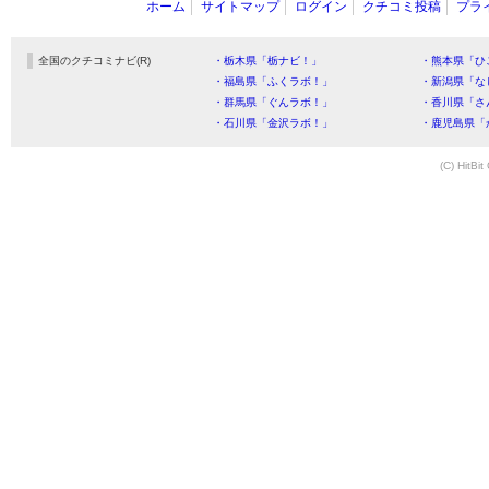
ホーム
サイトマップ
ログイン
クチコミ投稿
プラ
全国のクチコミナビ(R)
・栃木県「栃ナビ！」
・熊本県「ひ
・福島県「ふくラボ！」
・新潟県「な
・群馬県「ぐんラボ！」
・香川県「さ
・石川県「金沢ラボ！」
・鹿児島県「
(C) HitBit