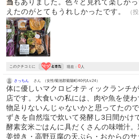
当
もありました。色々と見れて楽しかっ
えたのがとてもうれしかったです。
（投稿
0
このクチコミに
現在：
人
さっちん
さん （女性/菊池郡菊陽町/40代/Lv.24）
体に優しいマクロビオティックランチが￥
店です。大食いの私には、肉や魚を使わ
物足りないんじゃないかと思ってたので
ずきを自然塩で炊いて発酵し3日間かけ
酵素玄米ごはんに具だくさんの味噌汁。
姜焼き・高野豆腐の天ぷら・おからのサ