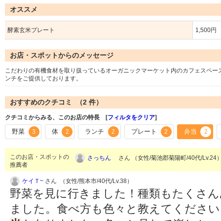
オススメ
酵素玄米プレート
1,500円
お店・スポットからのメッセージ
こだわりの有機食材を取り扱っているオーガニックマーケット内のカフェスペー
ンチをご提供しております。
おすすめのクチコミ （
2
件）
クチコミからみる、このお店の特長 [
フィルタをクリア
]
野菜
体
ランチ
プレート
弁当
3
2
2
2
2
このお店・スポットの
さっちん
さん （女性/菊池郡菊陽町/40代/Lv.24
推薦者
ケイＴ~
さん （女性/熊本市/40代/Lv.38）
野菜を見に行きました！種類もたくさん
ました。食べ方も色々と教えてください