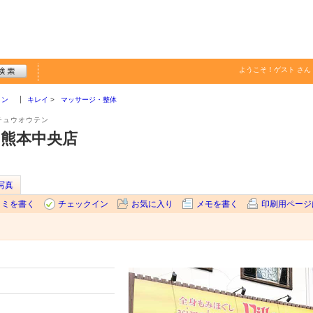
ようこそ！
ゲスト
さん
ョン
キレイ
マッサージ・整体
チュウオウテン
illa 熊本中央店
写真
コミを書く
チェックイン
お気に入り
メモを書く
印刷用ページ