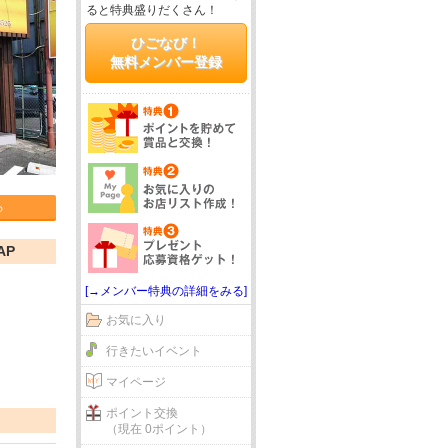
ると特典盛りだくさん！
ひごなび！
無料メンバー登録
る
AP
[→メンバー特典の詳細をみる]
お気に入り
行きたいイベント
マイページ
ポイント交換
（現在 0ポイント）