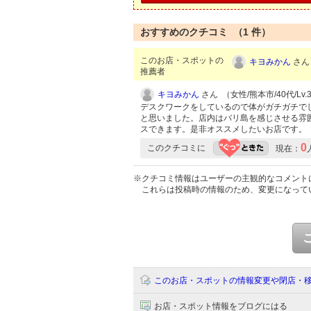
おすすめのクチコミ （
1
件）
このお店・スポットの
キヨみかん
さん 
推薦者
キヨみかん
さん （女性/熊本市/40代/Lv.
デスクワークをしているので体がガチガチで
と思いました。店内はバリ島を感じさせる雰
スできます。是非オススメしたいお店です。
0
このクチコミに
現在：
※クチコミ情報はユーザーの主観的なコメント
これらは投稿時の情報のため、変更になって
このお店・スポットの情報変更や閉店・
お店・スポット情報をブログにはる