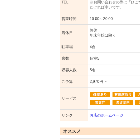
TEL
※お問い合わせの際は「ひご
だければ幸いです。
営業時間
10:00～20:00
無休
店休日
年末年始は除く
駐車場
4台
席数
個室5
収容人数
5名
ご予算
2,970円 ～
サービス
リンク
お店のホームページ
オススメ