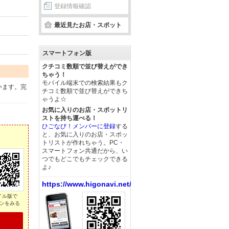
登録情報確認
最近見たお店・スポット
スマートフォン版
クチコミ数順で並び替えができ
ちゃう！
モバイル端末での検索結果もク
います。完
チコミ数順で並び替えができち
ゃうよ☆
お気に入りのお店・スポットリ
ストを持ち運べる！
ひごなび！メンバーに登録
する
と、お気に入りのお店・スポッ
トリストが作れちゃう。PC・
スマートフォン共通だから、い
つでもどこでもチェックできる
よ♪
https://www.higonavi.net/
イル版で
ンをみる