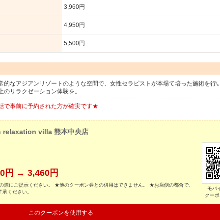
3,960円
4,950円
5,500円
常的なアジアンリゾートのような空間で、女性セラピストが本場て培った施術を行
上のリラクゼーション体験を。
話で事前に予約された方が確実です★
n relaxation villa 熊本中央店
円 → 3,460円
の際にご提示ください。 ★他のクーポン券との併用はできません。 ★お店側の都合で、
モバ
了承ください。
クーポ
このクーポンを使用する