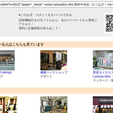
■
このお店・スポットをモバイルでみる
読取機能付きのモバイルなら、右のバーコードから簡単に
アクセス！
便利に店舗情報を持ち歩こう！
いる人はこちらも見ています
 vikings
橘家ベイクショップ
美容カイロエ
ア
デザート
Loiseau bl
マッサージ・