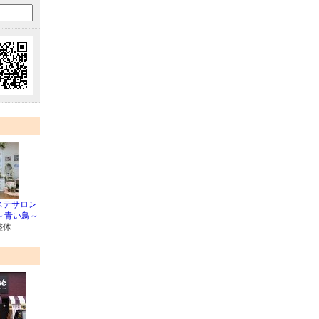
ステサロン
eu ～青い鳥～
整体