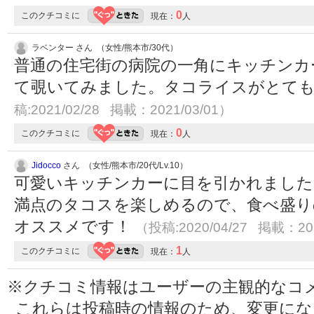
0
このクチコミに
現在：
人
ラベンター さん （女性/熊本市/30代）
普通の住宅街の病院の一角にキッチンカ
て覗いてみました。タコライスがとて
稿:2021/02/28 掲載：2021/03/01）
0
このクチコミに
現在：
人
Jidocco
さん （女性/熊本市/20代/Lv.10）
可愛いキッチンカーに目を引かれました
満点のタコスを楽しめるので、食べ盛り
オススメです！
（投稿:2020/04/27 掲載：202
1
このクチコミに
現在：
人
※クチコミ情報はユーザーの主観的なコ
これらは投稿時の情報のため、変更に