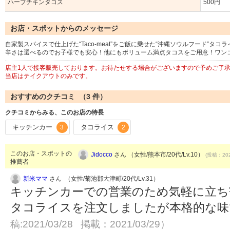
ハーブチキンタコス
500円
お店・スポットからのメッセージ
‪自家製スパイスで仕上げた‬“Taco-meat”をご飯に乗せた‬‪“沖縄ソウルフード”‬
‪辛さは選べるのでお子様でも安心！他にもボリューム満点タコスをご用意！ワンコ
店主1人で接客販売しております。お待たせする場合がございますので予めご了
当店はテイクアウトのみです。
おすすめのクチコミ （
3
件）
クチコミからみる、このお店の特長
キッチンカー
タコライス
3
2
このお店・スポットの
Jidocco
さん （女性/熊本市/20代/Lv.10）
(投稿：202
推薦者
新米ママ
さん （女性/菊池郡大津町/20代/Lv.31）
キッチンカーでの営業のため気軽に立ち
タコライスを注文しましたが本格的な
稿:2021/03/28 掲載：2021/03/29）