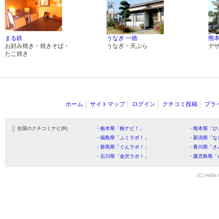
まる鉄
うなぎ 一徳
熊
お好み焼き・焼きそば・
うなぎ・天ぷら
デ
たこ焼き
ホーム
サイトマップ
ログイン
クチコミ投稿
プラ
全国のクチコミナビ(R)
・栃木県「栃ナビ！」
・熊本県「ひ
・福島県「ふくラボ！」
・新潟県「な
・群馬県「ぐんラボ！」
・香川県「さ
・石川県「金沢ラボ！」
・鹿児島県「
(C) HitBit