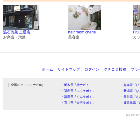
温石惣菜 上通店
hair room cherie
Frui
お弁当・惣菜
美容室
カ
ホーム
サイトマップ
ログイン
クチコミ投稿
プラ
全国のクチコミナビ(R)
・栃木県「栃ナビ！」
・熊本県「ひ
・福島県「ふくラボ！」
・新潟県「な
・群馬県「ぐんラボ！」
・香川県「さ
・石川県「金沢ラボ！」
・鹿児島県「
(C) HitBit