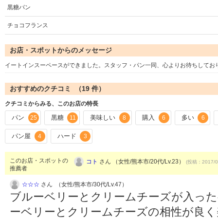
黒糖パン
チョコフランス
お店・スポットからのメッセージ
イートインスーペースができました。スタッフ・パン一同、心よりお待ちしてお
おすすめのクチコミ （
19
件）
クチコミからみる、このお店の特長
パン
黒糖
美味しい
購入
多い
25
11
8
6
6
パン屋
ハード
4
3
このお店・スポットの
コト
さん （女性/熊本市/20代/Lv.23）
(投稿：2017/0
推薦者
☆☆☆
さん （女性/熊本市/30代/Lv.47）
ブルーベリーとクリームチーズが入った
ーベリーとクリームチーズの相性が良く