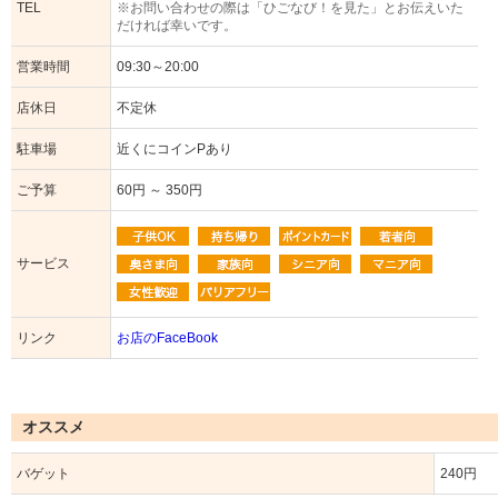
TEL
※お問い合わせの際は「ひごなび！を見た」とお伝えいた
だければ幸いです。
営業時間
09:30～20:00
店休日
不定休
駐車場
近くにコインPあり
ご予算
60円 ～ 350円
サービス
リンク
お店のFaceBook
オススメ
バゲット
240円