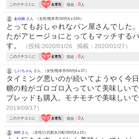
0
このクチコミに
現在：
人
あゆ姫
さん （女性/熊本市/30代/Lv.104）
とってもおしゃれなパン屋さんでした
たがアヒージョにとってもマッチする
す。
（投稿:2020/01/26 掲載：2020/01/27）
0
このクチコミに
現在：
人
しいちゃん
さん （女性/熊本市/50代/Lv.37）
タイミング悪いのが続いてようやく今日
糖の粒がゴロゴロ入っていて美味しいで
ブレッドも購入。モチモチで美味しい
2019/09/17）
0
このクチコミに
現在：
人
888
さん （女性/八代郡氷川町/30代/Lv.15）