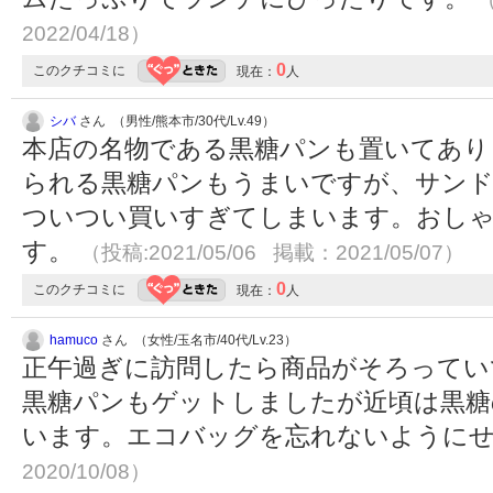
2022/04/18）
0
このクチコミに
現在：
人
シバ
さん （男性/熊本市/30代/Lv.49）
本店の名物である黒糖パンも置いてあり
られる黒糖パンもうまいですが、サン
ついつい買いすぎてしまいます。おし
す。
（投稿:2021/05/06 掲載：2021/05/07）
0
このクチコミに
現在：
人
hamuco
さん （女性/玉名市/40代/Lv.23）
正午過ぎに訪問したら商品がそろってい
黒糖パンもゲットしましたが近頃は黒糖
います。エコバッグを忘れないように
2020/10/08）