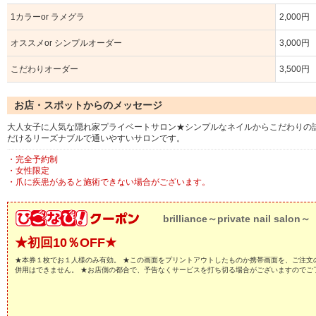
1カラーor ラメグラ
2,000円
オススメor シンプルオーダー
3,000円
こだわりオーダー
3,500円
お店・スポットからのメッセージ
大人女子に人気な隠れ家プライベートサロン★シンプルなネイルからこだわりの
だけるリーズナブルで通いやすいサロンです。
・完全予約制
・女性限定
・爪に疾患があると施術できない場合がございます。
brilliance～private nail salon～
★初回10％OFF★
★本券１枚でお１人様のみ有効。 ★この画面をプリントアウトしたものか携帯画面を、ご注文
併用はできません。 ★お店側の都合で、予告なくサービスを打ち切る場合がございますのでご