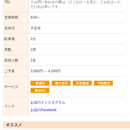
TEL
※お問い合わせの際は「ひごなび！を見た」とお伝えいた
だければ幸いです。
営業時間
9:00～
店休日
不定休
駐車場
2台
席数
2席
収容人数
2名
ご予算
3,000円 ～ 4,000円
サービス
お店のインスタグラム
リンク
お店のFacebook
オススメ