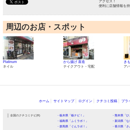
アクセス！
便利に店舗情報を持
周辺のお店・スポット
Platinum
から揚げ 喜造
き
ネイル
テイクアウト・宅配
ア
ホーム
サイトマップ
ログイン
クチコミ投稿
プラ
全国のクチコミナビ(R)
・栃木県「栃ナビ！」
・熊本県「ひ
・福島県「ふくラボ！」
・新潟県「な
・群馬県「ぐんラボ！」
・香川県「さ