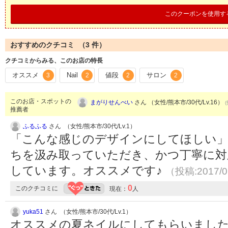
このクーポンを使用す
おすすめのクチコミ （
3
件）
クチコミからみる、このお店の特長
オススメ
Nail
値段
サロン
3
2
2
2
このお店・スポットの
まがりせんべい
さん （女性/熊本市/30代/Lv.16）
推薦者
ふるふる
さん （女性/熊本市/30代/Lv.1）
「こんな感じのデザインにしてほしい」
ちを汲み取っていただき、かつ丁寧に対
しています。オススメです♪
（投稿:2017/0
0
このクチコミに
現在：
人
yuka51
さん （女性/熊本市/30代/Lv.1）
オススメの夏ネイルにしてもらいまし