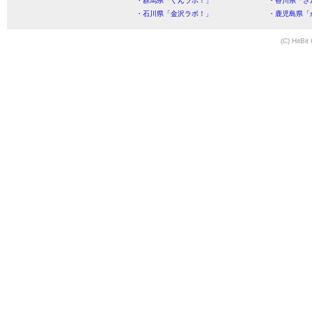
・群馬県「ぐんラボ！」
・香川県「さ
・石川県「金沢ラボ！」
・鹿児島県「
(C) HitBit