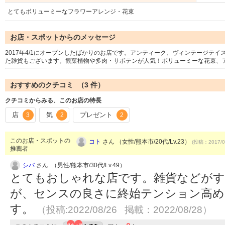
とてもボリューミーなフラワーアレンジ・花束
お店・スポットからのメッセージ
2017年4/1にオープンしたばかりのお店です。アンティーク、ヴィンテージテ
た雑貨もございます。観葉植物や多肉・サボテンが人気！ボリューミーな花束、
おすすめのクチコミ （
3
件）
クチコミからみる、このお店の特長
店
気
プレゼント
3
2
2
このお店・スポットの
コト
さん （女性/熊本市/20代/Lv.23）
(投稿：2017/0
推薦者
シバ
さん （男性/熊本市/30代/Lv.49）
とてもおしゃれな店です。雑貨などがす
が、センスの良さに終始テンション高め
す。
（投稿:2022/08/26 掲載：2022/08/28）