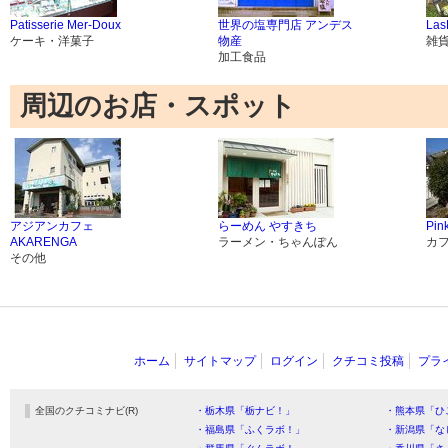
Patisserie Mer-Doux
世界の塩専門店 アンデス
Las
ケーキ・洋菓子
物産
雑
加工食品
周辺のお店・スポット
アジアンカフェ
らーめん やすきち
Pin
AKARENGA
ラーメン・ちゃんぽん
カ
その他
ホーム
サイトマップ
ログイン
クチコミ投稿
プラ
全国のクチコミナビ(R)
・栃木県「栃ナビ！」
・熊本県「ひ
・福島県「ふくラボ！」
・新潟県「な