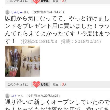
0
このクチコミに
現在：
人
りんりん
さん （女性/熊本市/30代/Lv.1）
以前から気になってて、やっと行けまし
ンドをプレゼント用に買いました！ラッ
んでもらえてよかったです！今度はま
す！
（投稿:2018/10/03 掲載：2018/10/04）
0
このクチコミに
現在：
人
コト
さん （女性/熊本市/20代/Lv.23）
通り沿いに新しくオープンしていたので
た！とってもお洒落なお店で、置いてあ