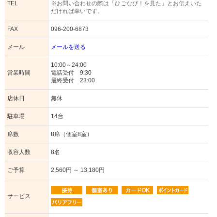
TEL
※お問い合わせの際は「ひごなび！を見た」とお伝えいた
だければ幸いです。
FAX
096-200-6873
メール
メールを送る
10:00～24:00
営業時間
電話受付 9:30
最終受付 23:00
店休日
無休
駐車場
14台
席数
8席（個室8室）
収容人数
8名
ご予算
2,560円 ～ 13,180円
サービス