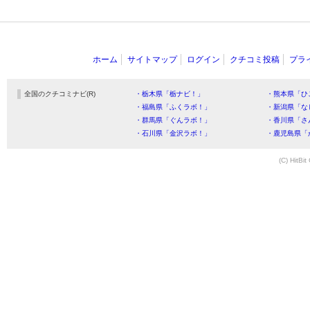
ホーム
サイトマップ
ログイン
クチコミ投稿
プラ
全国のクチコミナビ(R)
・栃木県「栃ナビ！」
・熊本県「ひ
・福島県「ふくラボ！」
・新潟県「な
・群馬県「ぐんラボ！」
・香川県「さ
・石川県「金沢ラボ！」
・鹿児島県「
(C) HitBit