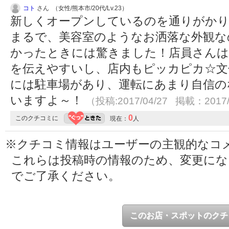
コト
さん （女性/熊本市/20代/Lv.23）
新しくオープンしているのを通りがか
まるで、美容室のようなお洒落な外観な
かったときには驚きました！店員さんは
を伝えやすいし、店内もピッカピカ☆文
には駐車場があり、運転にあまり自信の
いますよ～！
（投稿:2017/04/27 掲載：2017/
0
このクチコミに
現在：
人
※クチコミ情報はユーザーの主観的なコ
これらは投稿時の情報のため、変更に
でご了承ください。
このお店・スポットのクチ