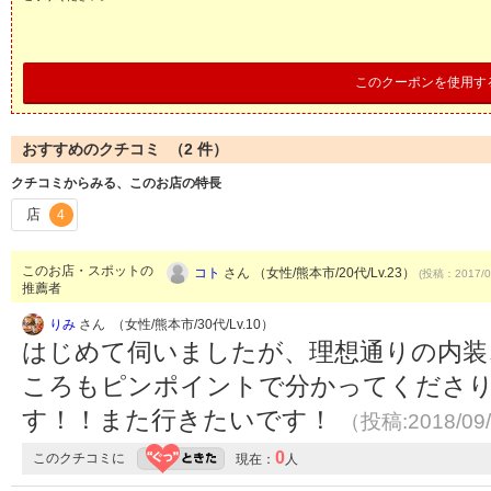
このクーポンを使用す
おすすめのクチコミ （
2
件）
クチコミからみる、このお店の特長
店
4
このお店・スポットの
コト
さん （女性/熊本市/20代/Lv.23）
(投稿：2017/0
推薦者
りみ
さん （女性/熊本市/30代/Lv.10）
はじめて伺いましたが、理想通りの内装
ころもピンポイントで分かってくださ
す！！また行きたいです！
（投稿:2018/09
0
このクチコミに
現在：
人