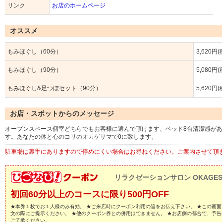
リンク
お店のホームページ
オススメ
もみほぐし（60分）
3,620円
もみほぐし（90分）
5,080円
もみほぐし&足つぼセット（90分）
5,620円
お店・スポットからのメッセージ
オープンスペース個室どちらでもお客様に選んで頂けます、ベッド8台清潔感が
す。あなたの体と心のコリのオカゲサマで0に致します。
駐車場は裏手にありますので停めにくい場合はお尋ねください。ご案内させて頂
リラクゼーションサロン OKAGES
初回60分以上のコースに限り500円OFF
★本券１枚でお１人様のみ有効。 ★ご来店時にクーポン利用の旨をお伝え下さい。 ★この画
文の際にご提示ください。 ★他のクーポン券との併用はできません。 ★お店側の都合で、予
ご了承ください。