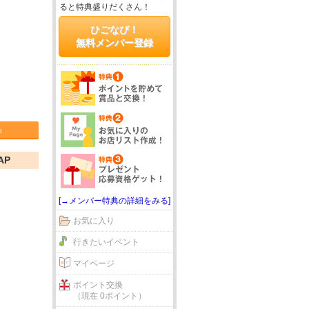
ると特典盛りだくさん！
ひごなび！
無料メンバー登録
る
AP
[→メンバー特典の詳細をみる]
お気に入り
行きたいイベント
マイページ
ポイント交換
（現在 0ポイント）