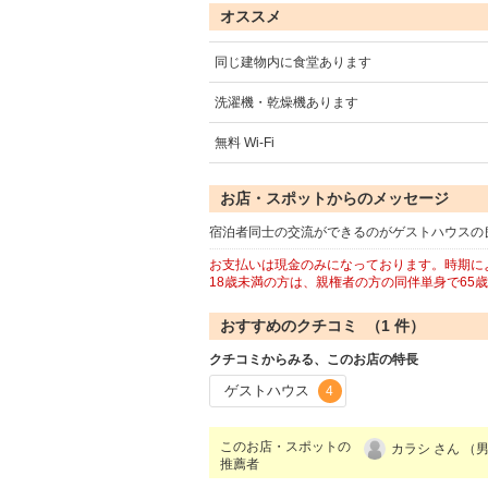
オススメ
同じ建物内に食堂あります
洗濯機・乾燥機あります
無料 Wi-Fi
お店・スポットからのメッセージ
宿泊者同士の交流ができるのがゲストハウスの
お支払いは現金のみになっております。時期に
18歳未満の方は、親権者の方の同伴単身で65
おすすめのクチコミ （
1
件）
クチコミからみる、このお店の特長
ゲストハウス
4
このお店・スポットの
カラシ さん （男
推薦者