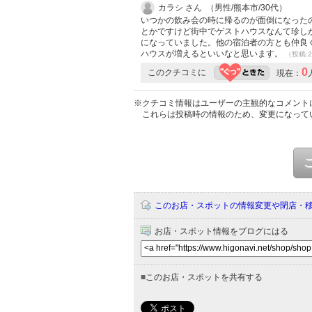
カラシ さん （男性/熊本市/30代）
いつかの飲み会の時に帰るのが面倒になった
とかですけど街中でゲストハウスなんて珍し
になっていました。他の宿泊者の方とも仲良
ハウスが増えるといいなと思います。
（投稿:2
0
このクチコミに
現在：
※クチコミ情報はユーザーの主観的なコメント
これらは投稿時の情報のため、変更になって
このお店・スポットの情報変更や閉店・
お店・スポット情報をブログにはる
■
このお店・スポットを共有する