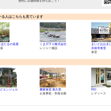
便利に店舗情報を持ち歩こう！
いる人はこちらも見ています
 ほたるの長屋
くま川下り株式会社
まいどおおきに
湯
レジャー施設
水前寺食堂
食堂
どエンジェル
農家食堂 亜久里
REI
お食事処・和食全般
レディース