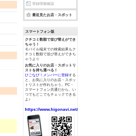
登録情報確認
最近見たお店・スポット
スマートフォン版
クチコミ数順で並び替えができ
ちゃう！
モバイル端末での検索結果もク
チコミ数順で並び替えができち
ゃうよ☆
お気に入りのお店・スポットリ
ストを持ち運べる！
ひごなび！メンバーに登録
する
と、お気に入りのお店・スポッ
トリストが作れちゃう。PC・
スマートフォン共通だから、い
つでもどこでもチェックできる
よ♪
https://www.higonavi.net/