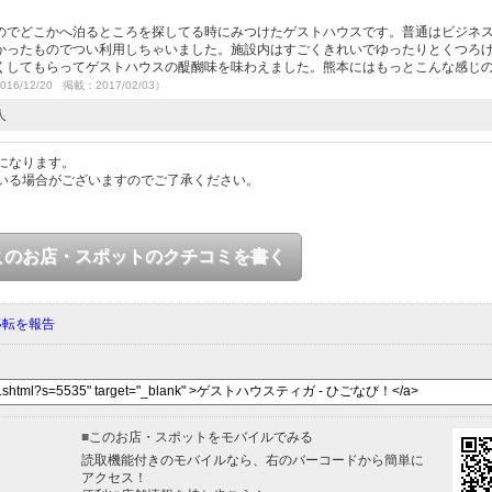
のでどこかへ泊るところを探してる時にみつけたゲストハウスです。普通はビジネ
かったものでつい利用しちゃいました。施設内はすごくきれいでゆったりとくつろ
くしてもらってゲストハウスの醍醐味を味わえました。熊本にはもっとこんな感じ
016/12/20 掲載：2017/02/03）
人
になります。
いる場合がございますのでご了承ください。
このお店・スポットのクチコミを書く
移転を報告
■
このお店・スポットをモバイルでみる
読取機能付きのモバイルなら、右のバーコードから簡単に
アクセス！