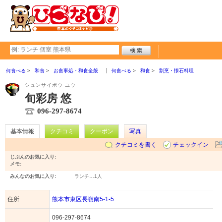
何食べる
和食
お食事処・和食全般
何食べる
和食
割烹・懐石料理
シュンサイボウ ユウ
旬彩房 悠
096-297-8674
基本情報
クチコミ
クーポン
写真
クチコミを書く
チェックイン
じぶんのお気に入り:
メモ:
みんなのお気に入り:
ランチ…
1人
住所
熊本市東区長嶺南5-1-5
096-297-8674