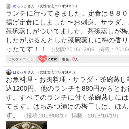
めろっこ
さん （女性/合志市/30代/Lv.28）
ランチに行ってきました。定食は８８０
揚げ定食にしました〜お刺身、サラダ、
茶碗蒸しがついてました。茶碗蒸しが梅
したがぷるんとした茶碗蒸しに梅の香り
ったです！！
（投稿:2016/12/06 掲載：2016/
0
このクチコミに
現在：
人
はるっち
さん （女性/合志市/50代/Lv.5）
お魚料理・お肉料理・サラダ・茶碗蒸し
込1200円。他のランチも880円から
す。すべてのランチに付く茶碗蒸しには
てます。はちみつ漬けの梅干しは、ほん
す。
（投稿:2016/08/17 掲載：2016/10/19）