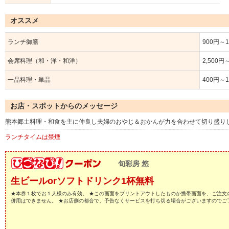
オススメ
ランチ御膳
900円～1
会席料理（和・洋・和洋）
2,500円
一品料理・単品
400円～1
お店・スポットからのメッセージ
熊本郷土料理・和食を主に仲良し夫婦のおやじ＆おかんが力を合わせて切り盛り
ランチタイムは禁煙
旬彩房 悠
生ビールorソフトドリンク1杯無料
★本券１枚でお１人様のみ有効。 ★この画面をプリントアウトしたものか携帯画面を、ご注文
併用はできません。 ★お店側の都合で、予告なくサービスを打ち切る場合がございますのでご