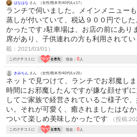
はなはな
さん （女性/熊本市/40代/Lv.17）
ランチで伺いました。メインメニューも
蒸しが付いていて、税込９００円でした
かったです♪駐車場は、お店の前にあり
席があり、子供連れの方も利用されて
載：2021/03/01）
0
このクチコミに
現在：
人
きみちん
さん （女性/熊本市/40代/Lv.26）
ネットで見つけて、ランチでお邪魔し
時間にお邪魔したんですが嫌な顔せずに
してご家族で経営されているご様子で、
い。それが可愛く、癒されましたはなか
ついて楽しめ美味しかったです
（投稿:202
0
このクチコミに
現在：
人