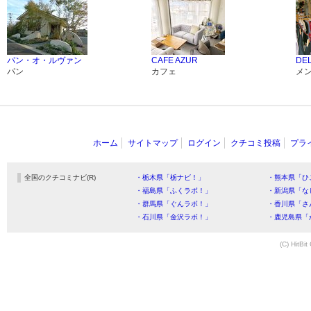
パン・オ・ルヴァン
CAFE AZUR
DE
パン
カフェ
メ
ホーム
サイトマップ
ログイン
クチコミ投稿
プラ
全国のクチコミナビ(R)
・栃木県「栃ナビ！」
・熊本県「ひ
・福島県「ふくラボ！」
・新潟県「な
・群馬県「ぐんラボ！」
・香川県「さ
・石川県「金沢ラボ！」
・鹿児島県「
(C) HitBit