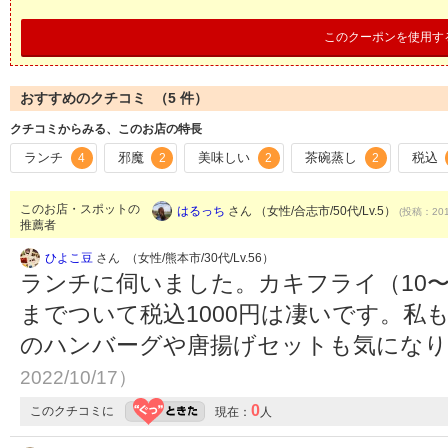
このクーポンを使用す
おすすめのクチコミ （
5
件）
クチコミからみる、このお店の特長
ランチ
邪魔
美味しい
茶碗蒸し
税込
4
2
2
2
このお店・スポットの
はるっち
さん （女性/合志市/50代/Lv.5）
(投稿：201
推薦者
ひよこ豆
さん （女性/熊本市/30代/Lv.56）
ランチに伺いました。カキフライ（10
までついて税込1000円は凄いです。私
のハンバーグや唐揚げセットも気にな
2022/10/17）
0
このクチコミに
現在：
人