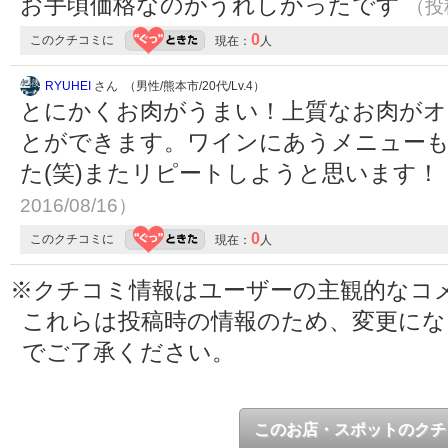
お手頃価格なのがうれしかったです
（投稿
0
このクチコミに
現在：
人
RYUHEI
さん （男性/熊本市/20代/Lv.4）
とにかくお肉がうまい！上質なお肉がオ
とができます。ワインにあうメニュー
た(笑)またリピートしようと思います！
2016/08/16）
0
このクチコミに
現在：
人
※クチコミ情報はユーザーの主観的なコ
これらは投稿時の情報のため、変更に
でご了承ください。
このお店・スポットのクチ