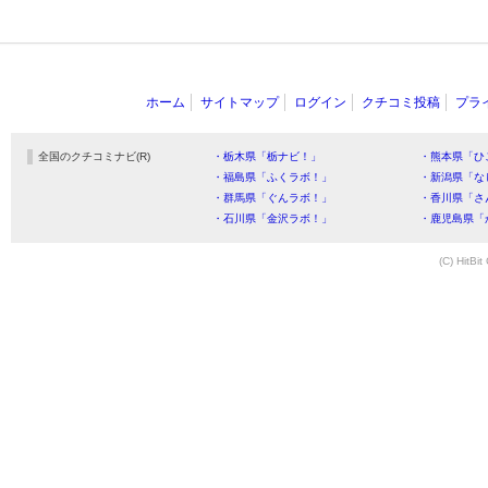
ホーム
サイトマップ
ログイン
クチコミ投稿
プラ
全国のクチコミナビ(R)
・栃木県「栃ナビ！」
・熊本県「ひ
・福島県「ふくラボ！」
・新潟県「な
・群馬県「ぐんラボ！」
・香川県「さ
・石川県「金沢ラボ！」
・鹿児島県「
(C) HitBit