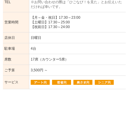
TEL
※お問い合わせの際は「ひごなび！を見た」とお伝えいた
だければ幸いです。
【月～金・祝日】17:30～23:00
営業時間
【土曜日】17:30～25:00
【祝前日】17:30～24:00
店休日
日曜日
駐車場
4台
席数
17席（カウンター5席）
ご予算
3,500円 ～
サービス