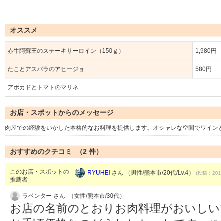
オススメ
赤牛阿蘇王のステーキサーロイン（150ｇ）
1,980円
たことアスパラのアヒージョ
580円
アボカドとトマトのマリネ
お店・スポットからのメッセージ
肉屋での経験をいかした本格的なお料理を提供します。オシャレな空間でワイン
おすすめのクチコミ （
2
件）
このお店・スポットの
RYUHEI
さん （男性/熊本市/20代/Lv.4）
(投稿：2016
推薦者
ラベンター さん （女性/熊本市/30代）
お店の名前のとおりお肉料理がおいしい