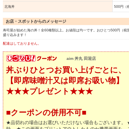
北海丼
500円（
お店・スポットからのメッセージ
寿司屋が始めた海の丼！全60種類以上。お値段は均一です。おひとつ500円（税
盛り込みます！
配達はしておりません。
aim 丼丸 田迎店
丼ぶりひとつお買い上げごとに、
【即席味噌汁又は即席お吸い物】
★★★プレゼント★★★
■クーポンの併用不可■
★品切れの場合はお選びいただけない場合もございます。 
効。 ★この画面をプリントアウトしたものか携帯画面を、