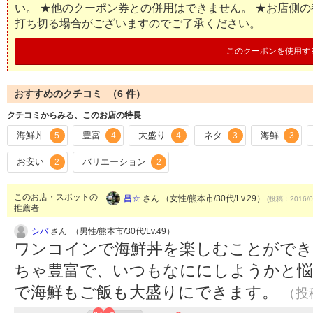
い。 ★他のクーポン券との併用はできません。 ★お店側
打ち切る場合がございますのでご了承ください。
このクーポンを使用す
おすすめのクチコミ （
6
件）
クチコミからみる、このお店の特長
海鮮丼
豊富
大盛り
ネタ
海鮮
5
4
4
3
3
お安い
バリエーション
2
2
このお店・スポットの
昌☆
さん （女性/熊本市/30代/Lv.29）
(投稿：2016/0
推薦者
シバ
さん （男性/熊本市/30代/Lv.49）
ワンコインで海鮮丼を楽しむことができ
ちゃ豊富で、いつもなににしようかと悩
で海鮮もご飯も大盛りにできます。
（投稿