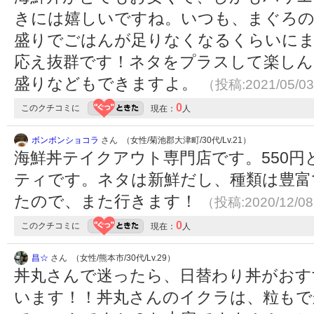
きには嬉しいですね。いつも、まぐろの
盛りでごはんが足りなくなるくらいに
応え抜群です！ネタをプラスして楽しん
盛りなどもできますよ。
（投稿:2021/05/0
0
このクチコミに
現在：
人
ボンボンショコラ
さん （女性/菊池郡大津町/30代/Lv.21）
海鮮丼テイクアウト専門店です。550
ティです。ネタは新鮮だし、種類は豊富
たので、また行きます！
（投稿:2020/12/0
0
このクチコミに
現在：
人
昌☆
さん （女性/熊本市/30代/Lv.29）
丼丸さんで迷ったら、日替わり丼がおす
います！！丼丸さんのイクラは、粒もで