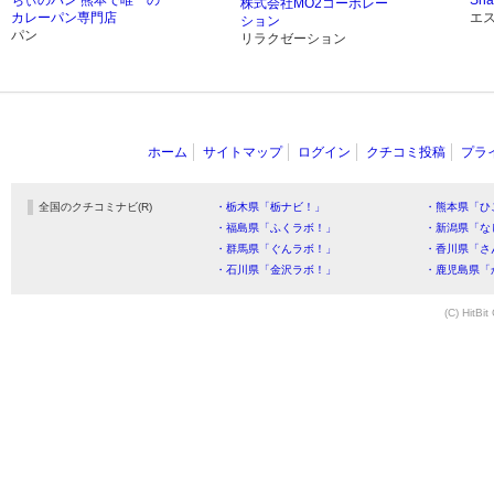
ちぃのパン 熊本で唯一の
Sha
株式会社MO2コーポレー
カレーパン専門店
エ
ション
パン
リラクゼーション
ホーム
サイトマップ
ログイン
クチコミ投稿
プラ
全国のクチコミナビ(R)
・栃木県「栃ナビ！」
・熊本県「ひ
・福島県「ふくラボ！」
・新潟県「な
・群馬県「ぐんラボ！」
・香川県「さ
・石川県「金沢ラボ！」
・鹿児島県「
(C) HitBit