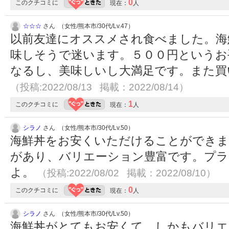
0
このクチコミに
現在：
人
☆☆☆
さん （女性/熊本市/30代/Lv.47）
以前友達にオススメされ食べました。海
味しそうで迷います。５００円というお
なるし、美味しいし大満足です。また買
（投稿:2022/08/13 掲載：2022/08/14）
1
このクチコミに
現在：
人
シラノ
さん （女性/熊本市/30代/Lv.50）
海鮮丼をお安くいただけることができま
があり、バリエーション豊富です。プラ
よ。
（投稿:2022/08/02 掲載：2022/08/10）
0
このクチコミに
現在：
人
シラノ
さん （女性/熊本市/30代/Lv.50）
海鮮丼がとてもお安くて、しかもバリエ