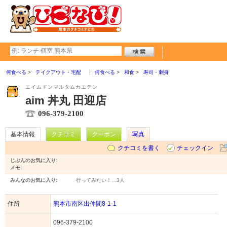
何食べる
テイクアウト・宅配
何食べる
和食
寿司・刺身
エイムドンマルタムカエテン
aim 丼丸 田迎店
096-379-2100
基本情報
クチコミ
クーポン
写真
クチコミを書く
チェックイン
じぶんのお気に入り:
メモ:
みんなのお気に入り:
行ってみたい！…
3人
住所
熊本市南区出仲間8-1-1
096-379-2100