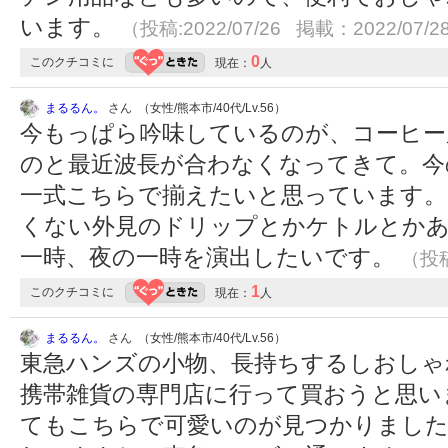
います。
（投稿:2022/07/26 掲載：2022/07/2
0
このクチコミに
現在：
人
まるるん。
さん （女性/熊本市/40代/Lv.56）
今もっぱら吟味しているのが、コーヒー
のと最近波長が合わなくなってきて。今
一式こちらで揃えたいと思っています
くない外見のドリップとかケトルとか
一時、夜の一時を演出したいです。
（投稿
1
このクチコミに
現在：
人
まるるん。
さん （女性/熊本市/40代/Lv.56）
東急ハンズの小物、長持ちするしおしゃ
携帯雑貨の専門店に行って買おうと思い
てもこちらで可愛いのが見つかりました