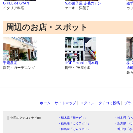
GRILL de GYAN
旬の菓子屋 赤毛のアン
銀
イタリア料理
ケーキ・洋菓子
カ
周辺のお店・スポット
千歳農園
HOPE mobile 熊本店
株
園芸・ガーデニング
携帯・PHS関連
通
暮
ホーム
サイトマップ
ログイン
クチコミ投稿
プラ
全国のクチコミナビ(R)
・栃木県「栃ナビ！」
・熊本県「ひ
・福島県「ふくラボ！」
・新潟県「な
・群馬県「ぐんラボ！」
・香川県「さ