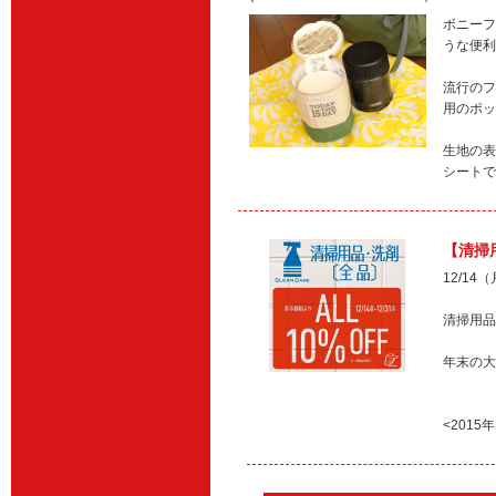
ボニーフ
うな便利
流行のフ
用のポッ
生地の表
シートで
【清掃
12/14
清掃用品
年末の大
<2015