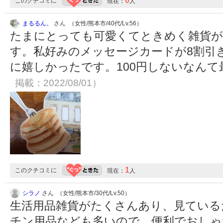
0
このクチコミに
現在：
人
まるるん。
さん （女性/熊本市/40代/Lv.56）
たまにとっても可愛くてときめく雑貨が
す。私好みのメッセージカードが8割引
に嬉しかったです。100円しないなん
掲載：2022/08/01）
1
このクチコミに
現在：
人
シラノ
さん （女性/熊本市/30代/Lv.50）
生活用品雑貨がたくさんあり、見ている
チン用品なども多いので、便利でおしゃ