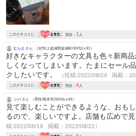
1
このクチコミに
現在：
人
むらえ
さん （女性/上益城郡益城町/30代/Lv.91）
好きなキャラクターの文具も色々新商品
しくなってしまいます。たまにセール
クしたいです。
（投稿:2022/08/24 掲載：202
0
このクチコミに
現在：
人
シバ
さん （男性/熊本市/30代/Lv.49）
見て楽しむことができるような、おもし
るので、楽しいですよ。店舗も広めで
稿:2022/08/19 掲載：2022/08/22）