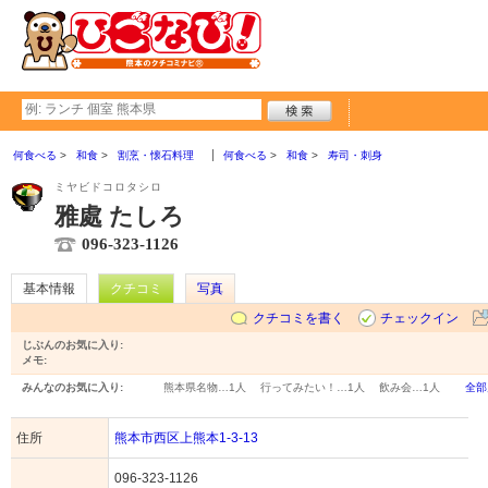
何食べる
和食
割烹・懐石料理
何食べる
和食
寿司・刺身
ミヤビドコロタシロ
雅處 たしろ
096-323-1126
基本情報
クチコミ
写真
クチコミを書く
チェックイン
じぶんのお気に入り:
メモ:
みんなのお気に入り:
熊本県名物…
1人
行ってみたい！…
1人
飲み会…
1人
全部
住所
熊本市西区上熊本1-3-13
096-323-1126