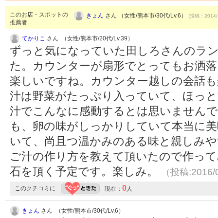
このお店・スポットの
きょん
さん （女性/熊本市/30代/Lv.6）
(投稿：2014/
推薦者
てかりこ
さん （女性/熊本市/20代/Lv.39）
ずっと気になっていた田しろさんのラ
た。カウンターが扇形でとってもお洒落
楽しいですね。カウンター越しの会話も
汁は野菜がたっぷり入っていて、ほっと
汁でこんなに感動するとは思いませんで
も、卵の味がしっかりしていて本当に美
いて、尚且つ温かみのある味と親しみや
ご汁の作り方を教えて頂いたので作って
石を頂く予定です。楽しみ。
（投稿:2016/
0
このクチコミに
現在：
人
きょん
さん （女性/熊本市/30代/Lv.6）