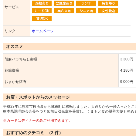
サービス
リンク
ホームページ
オススメ
胡麻バラちらし御膳
3,300円
花籠御膳
4,180円
おまかせ懐石
9,000円
お店・スポットからのメッセージ
平成23年に熊本市役所裏から城東町に移転しました。大通りから一歩入ったと
熊本県調理師会会長をつとめ旭日双光章を受賞し、くまもと食の親善大使も務める
※カードはディナーのみご利用できます。
おすすめのクチコミ （
2
件）