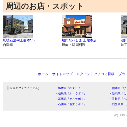
周辺のお店・スポット
肥後石油㈱上熊本SS
焼肉なべしま 上熊本店
池
自動車
焼肉・韓国料理
加
ホーム
サイトマップ
ログイン
クチコミ投稿
プラ
全国のクチコミナビ(R)
・栃木県「栃ナビ！」
・熊本県「ひ
・福島県「ふくラボ！」
・新潟県「な
・群馬県「ぐんラボ！」
・香川県「さ
・石川県「金沢ラボ！」
・鹿児島県「
(C) HitBit