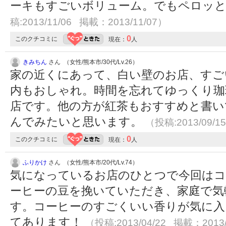
ーキもすごいボリューム。でもペロッ
稿:2013/11/06 掲載：2013/11/07）
0
このクチコミに
現在：
人
きみちん
さん （女性/熊本市/30代/Lv.26）
家の近くにあって、白い壁のお店、すご
内もおしゃれ。時間を忘れてゆっくり珈
店です。他の方が紅茶もおすすめと書い
んでみたいと思います。
（投稿:2013/09/1
0
このクチコミに
現在：
人
ふりかけ
さん （女性/熊本市/20代/Lv.74）
気になっているお店のひとつで今回はコ
ーヒーの豆を挽いていただき、家庭で気
す。コーヒーのすごくいい香りが気に入
てあります！
（投稿:2013/04/22 掲載：2013/