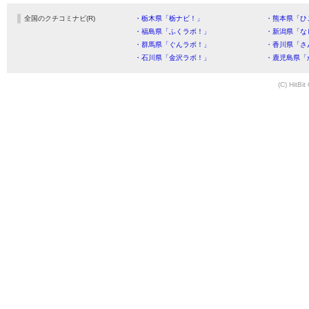
全国のクチコミナビ(R)
・栃木県「栃ナビ！」
・熊本県「ひ
・福島県「ふくラボ！」
・新潟県「な
・群馬県「ぐんラボ！」
・香川県「さ
・石川県「金沢ラボ！」
・鹿児島県「
(C) HitBit