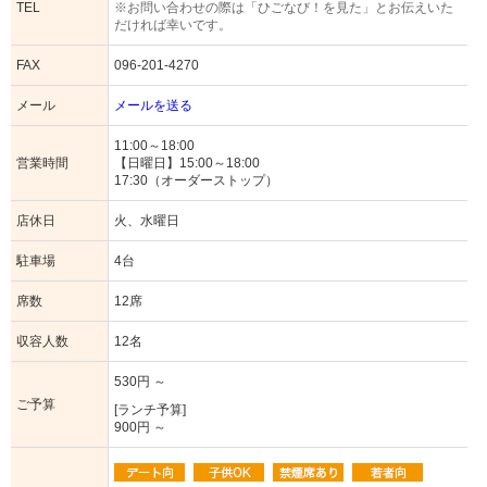
TEL
※お問い合わせの際は「ひごなび！を見た」とお伝えいた
だければ幸いです。
FAX
096-201-4270
メール
メールを送る
11:00～18:00
営業時間
【日曜日】15:00～18:00
17:30（オーダーストップ）
店休日
火、水曜日
駐車場
4台
席数
12席
収容人数
12名
530円 ～
ご予算
[ランチ予算]
900円 ～