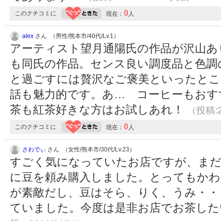
0
このクチコミに
現在：
人
alex
さん （男性/熊本市/40代/Lv.1）
アーティスト望月通陽氏の作品が沢山あ
も同氏の作品。センス良い調度品と色調
と過ごすには贅沢なご褒美といったとこ
話も魅力的です。あ… コーヒーもおす
茶も紅茶好きな方はお試しあれ！
（投稿:2
0
このクチコミに
現在：
人
さわでぃ
さん （女性/熊本市/30代/Lv.23）
すごく気になっていたお店ですが、まだ
に豆を頼み購入しました。とってもかわ
が素敵だし、豆はそら、りく、うみ・・
ていました。今度は是非お店でお茶した