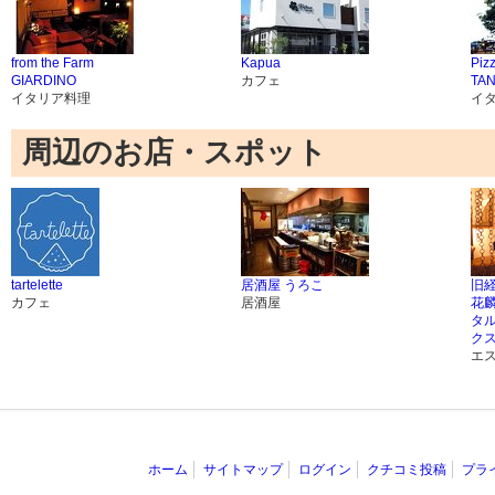
from the Farm
Kapua
Pizz
GIARDINO
カフェ
TA
イタリア料理
イ
周辺のお店・スポット
tartelette
居酒屋 うろこ
旧
カフェ
居酒屋
花麟
タル
クス
エ
ホーム
サイトマップ
ログイン
クチコミ投稿
プラ