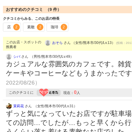
おすすめのクチコミ （
9
件）
クチコミからみる、このお店の特長
店
素敵
珈琲
2
2
2
このお店・スポットの
おそら
さん （女性/熊本市/30代/Lv.13）
(投稿：2013
推薦者
シバ
さん （男性/熊本市/30代/Lv.49）
カジュアルな雰囲気のカフェです。雑貨
ケーキやコーヒーなどもうまかったで
2022/08/26）
0
このクチコミに
現在：
人
茉莉花
さん （女性/熊本市/30代/Lv.31）
ずっと気になっていたお店ですが駐車場
ての訪問…でしたが…もっと早くから行
うくらい落ち着ける素敵なお店でした。