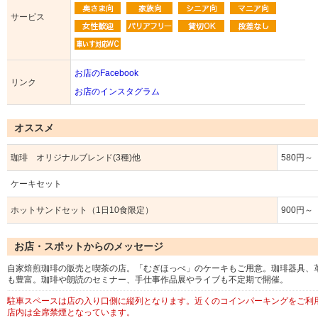
サービス
お店のFacebook
リンク
お店のインスタグラム
オススメ
珈琲 オリジナルブレンド(3種)他
580円～
ケーキセット
ホットサンドセット（1日10食限定）
900円～
お店・スポットからのメッセージ
自家焙煎珈琲の販売と喫茶の店。「むぎほっぺ」のケーキもご用意。珈琲器具、
も豊富。珈琲や朗読のセミナー、手仕事作品展やライブも不定期で開催。
駐車スペースは店の入り口側に縦列となります。近くのコインパーキングをご利
店内は全席禁煙となっています。