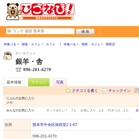
何食べる
喫茶・カフェ
カフェ
何食べる
喫茶・カフェ
喫茶店
ギンヨウシャ
銀羊・舎
096-201-4270
基本情報
クチコミ
写真
クチコミを書く
チェックイン
じぶんのお気に入り:
メモ:
みんなのお気に入り:
行ってみたい！…
7人
お気に入り…
1人
行きつけ…
1人
全
住所
熊本市中央区保田窪1-1-67
096-201-4270