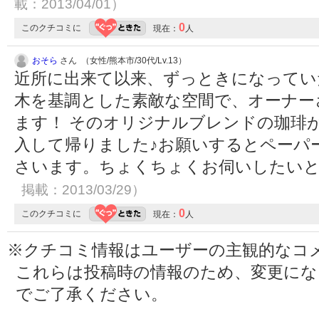
載：2013/04/01）
0
このクチコミに
現在：
人
おそら
さん （女性/熊本市/30代/Lv.13）
近所に出来て以来、ずっときになってい
木を基調とした素敵な空間で、オーナー
ます！ そのオリジナルブレンドの珈琲
入して帰りました♪お願いするとペーパ
さいます。ちょくちょくお伺いしたい
掲載：2013/03/29）
0
このクチコミに
現在：
人
※クチコミ情報はユーザーの主観的なコ
これらは投稿時の情報のため、変更に
でご了承ください。