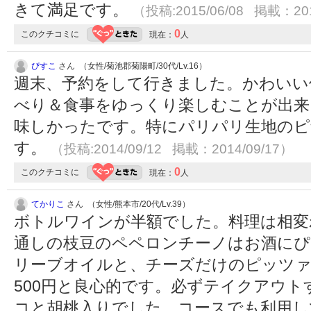
きて満足です。
（投稿:2015/06/08 掲載：201
0
このクチコミに
現在：
人
ぴすこ
さん （女性/菊池郡菊陽町/30代/Lv.16）
週末、予約をして行きました。かわいい
べり＆食事をゆっくり楽しむことが出来
味しかったです。特にパリパリ生地の
す。
（投稿:2014/09/12 掲載：2014/09/17）
0
このクチコミに
現在：
人
てかりこ
さん （女性/熊本市/20代/Lv.39）
ボトルワインが半額でした。料理は相変
通しの枝豆のペペロンチーノはお酒に
リーブオイルと、チーズだけのピッツ
500円と良心的です。必ずテイクアウ
コと胡桃入りでした。コースでも利用