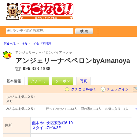
何食べる
洋食
イタリア料理
アンジェリーナペペロンバイアマノヤ
アンジェリーナペペロンbyAmanoya
096-323-1588
基本情報
クチコミ
クーポン
写真
クチコミを書く
チェックイン
じぶんのお気に入り:
メモ:
みんなのお気に入り:
行ってみたい！…
33人
隠れ家的…
4人
お気に入り…
3人
熊本市中央区安政町6-10
住所
スタイル7ビル3F