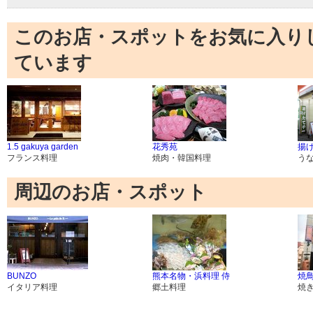
このお店・スポットをお気に入り
ています
1.5 gakuya garden
花秀苑
揚
フランス料理
焼肉・韓国料理
う
周辺のお店・スポット
BUNZO
熊本名物・浜料理 侍
焼
イタリア料理
郷土料理
焼