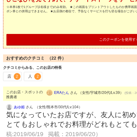
☆本券1枚で1グループ(2名様まで)のみ有効。 ★この画面をプリントアウトしたものか携帯画
ポン券との併用はできません。 ★お店側の都合で、予告なくサービスを打ち切る場合がござい
このクーポンを使用す
おすすめのクチコミ （
22
件）
クチコミからみる、このお店の特長
店
人
2
2
このお店・スポットの
ERAたん
さん （女性/宇城市/20代/Lv.39）
(投稿：20
推薦者
あゆ姫
さん （女性/熊本市/30代/Lv.104）
気になっていたお店ですが、友人に初め
とてもおしゃれでお料理がどれもとて
稿:2019/06/19 掲載：2019/06/20）