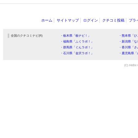
ホーム
サイトマップ
ログイン
クチコミ投稿
プラ
全国のクチコミナビ(R)
・栃木県「栃ナビ！」
・熊本県「ひ
・福島県「ふくラボ！」
・新潟県「な
・群馬県「ぐんラボ！」
・香川県「さ
・石川県「金沢ラボ！」
・鹿児島県「
(C) HitBit