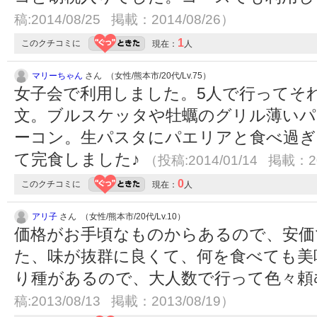
稿:2014/08/25 掲載：2014/08/26）
1
このクチコミに
現在：
人
マリーちゃん
さん （女性/熊本市/20代/Lv.75）
女子会で利用しました。5人で行ってそ
文。ブルスケッタや牡蠣のグリル薄いパ
ーコン。生パスタにパエリアと食べ過ぎ(^
て完食しました♪
（投稿:2014/01/14 掲載：20
0
このクチコミに
現在：
人
アリ子
さん （女性/熊本市/20代/Lv.10）
価格がお手頃なものからあるので、安価
た、味が抜群に良くて、何を食べても美
り種があるので、大人数で行って色々
稿:2013/08/13 掲載：2013/08/19）