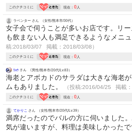
0
このクチコミに
現在：
人
ラベンター さん （女性/熊本市/30代）
女子会で伺うことが多いお店です。リー
も飲まない人も満足できるようなメニ
稿:2018/03/07 掲載：2018/03/08）
0
このクチコミに
現在：
人
ﾘｮｳ
さん （男性/熊本市/20代/Lv.83）
海老とアボカドのサラダは大きな海老が
ムもありました。
（投稿:2016/04/25 掲載：2
0
このクチコミに
現在：
人
てかりこ
さん （女性/熊本市/20代/Lv.39）
満席だったのでバルの方に伺いました。A
気が違いますが、料理は美味しかったで