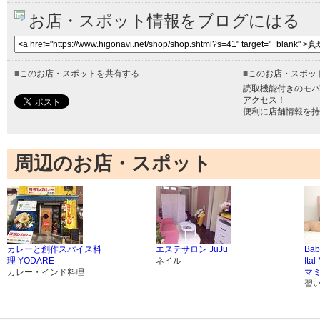
お店・スポット情報をブログにはる
■
このお店・スポットを共有する
■
このお店・スポッ
読取機能付きのモバ
アクセス！
便利に店舗情報を持
周辺のお店・スポット
カレーと創作スパイス料
エステサロン JuJu
Bab
理 YODARE
ネイル
It
カレー・インド料理
マ
習