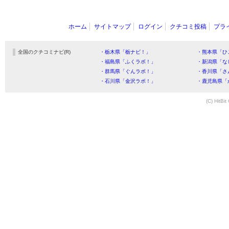
ホーム
サイトマップ
ログイン
クチコミ投稿
プラ
全国のクチコミナビ(R)
・栃木県「栃ナビ！」
・熊本県「ひ
・福島県「ふくラボ！」
・新潟県「な
・群馬県「ぐんラボ！」
・香川県「さ
・石川県「金沢ラボ！」
・鹿児島県「
(C) HitBit