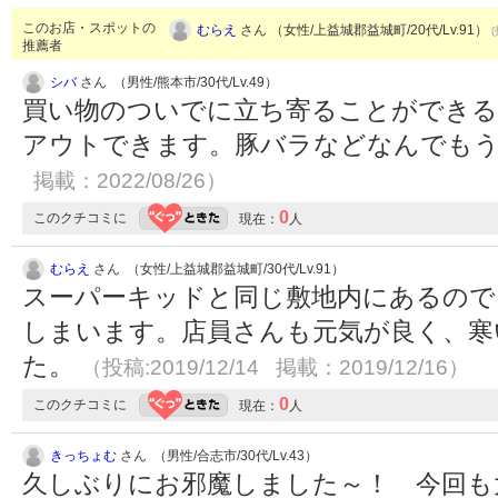
このお店・スポットの
むらえ
さん （女性/上益城郡益城町/20代/Lv.91）
推薦者
シバ
さん （男性/熊本市/30代/Lv.49）
買い物のついでに立ち寄ることができる
アウトできます。豚バラなどなんでも
掲載：2022/08/26）
0
このクチコミに
現在：
人
むらえ
さん （女性/上益城郡益城町/30代/Lv.91）
スーパーキッドと同じ敷地内にあるので
しまいます。店員さんも元気が良く、寒
た。
（投稿:2019/12/14 掲載：2019/12/16）
0
このクチコミに
現在：
人
きっちょむ
さん （男性/合志市/30代/Lv.43）
久しぶりにお邪魔しました～！ 今回も