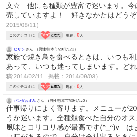
文☆ 他にも種類が豊富で迷います。今
売していますよ！ 好きなかたはどうぞ
2015/08/11）
0
このクチコミに
現在：
人
ヒサシ
さん （男性/熊本市/20代/Lv.2）
家族で焼き鳥を食べるときは、いつも利
あって、いつも迷ってしまいます。どれ
稿:2014/02/11 掲載：2014/09/03）
0
このクチコミに
現在：
人
パンダねずみ
さん （男性/熊本市/30代/Lv.2）
仕事帰りによく寄ります。メニューが2
うか迷います。全種類食べた自分のオス
風味とコリコリ感が最高です(^_^)v 
い時があるので、自分は会社出るときに