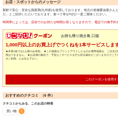
お店・スポットからのメッセージ
新鮮で安心・安全な国産鶏(九州産)を使用しております。地元の老舗醤油屋さん
だ」とご好評いただいております。食べて幸せ!!ぜひ一度ご賞味ください。
時間帯によっては、店頭でのお待たせ時間が長くなりますので、電話での御予約
お持ち帰り焼き鳥 口福
1,000円以上のお買上げでつくねを1本サービスしま
★本券1枚でお1人様のみ有効。 ★この画面をプリントアウトしたものか携帯画面を、ご注文の
用はできません。 ★お店側の都合で、予告なくサービスを打ち切る場合がございますのでご了
ポン利用」とお伝え下さい。
このクーポンを使用す
おすすめのクチコミ （
6
件）
クチコミからみる、このお店の特長
買い物
2