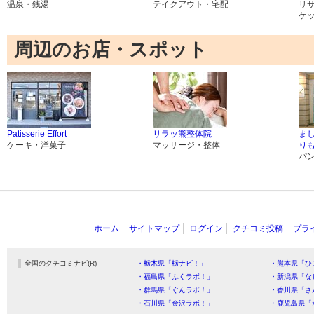
温泉・銭湯
テイクアウト・宅配
リ
ケ
周辺のお店・スポット
Patisserie Effort
リラッ熊整体院
まし
ケーキ・洋菓子
マッサージ・整体
り
パ
ホーム
サイトマップ
ログイン
クチコミ投稿
プラ
全国のクチコミナビ(R)
・栃木県「栃ナビ！」
・熊本県「ひ
・福島県「ふくラボ！」
・新潟県「な
・群馬県「ぐんラボ！」
・香川県「さ
・石川県「金沢ラボ！」
・鹿児島県「