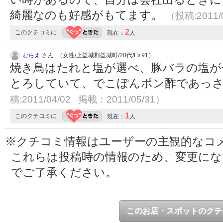
綺麗なのも好感がもてます。
（投稿:2011/
2
このクチコミに
現在：
人
むらえ
さん （女性/上益城郡益城町/20代/Lv.91）
焼き鳥はたれと塩が選べ、豚バラの塩が
とろしていて、でこぽんポン酢であっ
稿:2011/04/02 掲載：2011/05/31）
1
このクチコミに
現在：
人
※クチコミ情報はユーザーの主観的なコ
これらは投稿時の情報のため、変更に
でご了承ください。
このお店・スポットのクチ