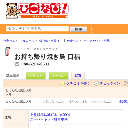
何食べる
アルコール
焼き鳥・串揚げ
何食べる
テイクアウト・宅配
オモチカエリヤキトリコウフク
お持ち帰り焼き鳥 口福
080-5264-0531
基本情報
クチコミ
クーポン
写真
クチコミを書く
チェックイン
じぶんのお気に入り:
メモ:
みんなのお気に入り:
お気に入り…
3人
行きつけ…
3人
おススメ☆…
2人
全部見
上益城郡益城町木山409-4
住所
スーパーキッド駐車場内