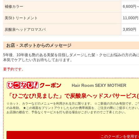
補修カラー
6,600円
美Stトリートメント
11,000
炭酸泉ヘッドアロマスパ
3,850円
お店・スポットからのメッセージ
5年後、10年後も艶のある美髪を目指しダメージした髪・クセにお悩みの方の為
本気でケアしたい方お待ちしております。
要予約です。
Hair Room SEXY MOTHER
「ひごなび!見ました」で炭酸泉ヘッドスパサービス(
☆カット、カラーなどのメニューを利用される方に限ります。 ☆ご新規の方のみ有効です。ご予
のみ有効。 ★この画面をプリントアウトしたものか携帯画面を、ご注文の際にご提示ください。
お店側の都合で、予告なくサービスを打ち切る場合がございますのでご了承ください。
このクーポンを使用す