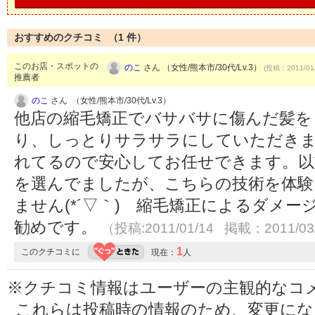
おすすめのクチコミ （
1
件）
このお店・スポットの
のこ
さん （女性/熊本市/30代/Lv.3）
(投稿：2011/01
推薦者
のこ
さん （女性/熊本市/30代/Lv.3）
他店の縮毛矯正でバサバサに傷んだ髪を
り、しっとりサラサラにしていただきま
れてるので安心してお任せできます。以
を選んでましたが、こちらの技術を体験
ません(*´▽｀) 縮毛矯正によるダメ
勧めです。
（投稿:2011/01/14 掲載：2011/03
1
このクチコミに
現在：
人
※クチコミ情報はユーザーの主観的なコ
これらは投稿時の情報のため、変更に