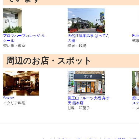
アロマハーブカレッジ ル
天然江津湖温泉 ばってん
Feli
クール
の湯
式
習い事・教室
温泉・銭湯
周辺のお店・スポット
Sazae
覚王山フルーツ大福 弁才
癒
イタリア料理
天 熊本店
ス
甘味・和菓子
エ