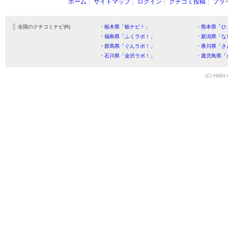
ホーム
サイトマップ
ログイン
クチコミ投稿
プラ
全国のクチコミナビ(R)
・栃木県「栃ナビ！」
・熊本県「ひ
・福島県「ふくラボ！」
・新潟県「な
・群馬県「ぐんラボ！」
・香川県「さ
・石川県「金沢ラボ！」
・鹿児島県「
(C) HitBit