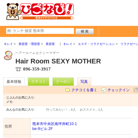
キレイ
美容室・理容室
美容室
キレイ
エステ・リラクゼーション
リラクゼー
ヘアールームセクシーマザー
Hair Room SEXY MOTHER
096-359-3917
基本情報
クチコミ
クーポン
写真
クチコミを書く
チェックイン
じぶんのお気に入り:
メモ:
みんなのお気に入り:
行ってみたい！…
4人
おススメ☆…
1人
熊本市中央区南坪井町10-1
住所
be-9ビル 2F