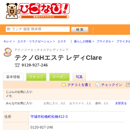
キレイ
エステ・リラクゼーション
エステ
暮らしの情報
ブライダル
ブライダ
テクノジーエッチエステレディクレア
テクノGHエステ レディClare
0120-927-246
基本情報
クチコミ
クーポン
写真
クチコミを書く
チェックイン
じぶんのお気に入り:
メモ:
みんなのお気に入り:
お気に入り…
3人
おススメ☆…
1人
趣味…
1人
全部見る
住所
宇城市松橋町松橋412-3
0120-927-246