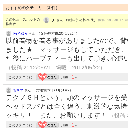
おすすめのクチコミ （
3
件）
このお店・スポットの
QP さん （女性/宇城市/30代）
(投稿：2006/01/17 掲
推薦者
ReMa2★
さん （女性/熊本市/20代/Lv.14）
以前着物を着る事がありましたので、背
ました★ マッサージもしていただき、
た後にハーブティーも出して頂き､心遣い
（投稿:2012/05/21 掲載：2012/05/22）
1
このクチコミに
現在：
人
ちママ
さん （女性/熊本市/30代/Lv.2）
テクノＧＨという、頭のマッサージを受
ヘッドスパとは全く違う、刺激的な気持
ッキリ！ また、お願いします！
（投稿:2
1
このクチコミに
現在：
人