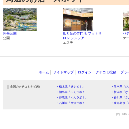
岡岳公園
爪と足の専門店 フットサ
パテ
公園
ロン シンシア
ケ
エステ
ホーム
サイトマップ
ログイン
クチコミ投稿
プラ
全国のクチコミナビ(R)
・栃木県「栃ナビ！」
・熊本県「ひ
・福島県「ふくラボ！」
・新潟県「な
・群馬県「ぐんラボ！」
・香川県「さ
・石川県「金沢ラボ！」
・鹿児島県「
(C) HitBit