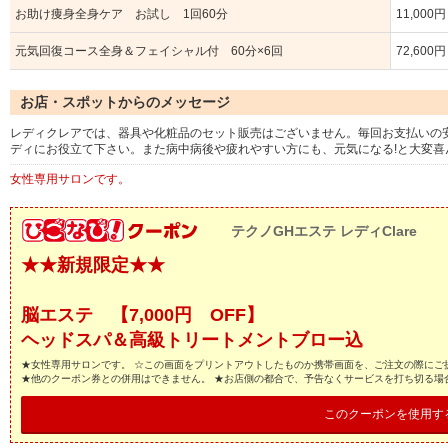
お助け痩身全身ケア お試し 1回60分
11,000円
元気回復コース全身＆フェイシャル付 60分×6回
72,600円
お店・スポットからのメッセージ
レディクレアでは、器具や化粧品のセット販売はございません。毎回お支払いの安
ディにお役立て下さい。また病中病後や疲れやすい方にも、元気になる!と大変喜
女性専用サロンです。
テクノGHエステ レディClare
★★新規限定★★
脳エステ 【7,000円 OFF】
ヘッドスパ＆高級トリートメントブロー込
★女性専用サロンです。 ☆この画面をプリントアウトしたものか携帯画面を、ご注文の際にご提
★他のクーポン券との併用はできません。 ★お店側の都合で、予告なくサービスを打ち切る場
このクーポンを使用す