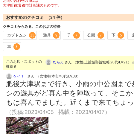
お問い合わせのTELは
大津町役場 都市計画課のものです。
おすすめのクチコミ （
34
件）
クチコミからみる、このお店の特長
カブトムシ
遊具
子
公園
下
13
9
7
7
5
車
3
このお店・スポットの
むらえ
さん （女性/上益城郡益城町/20代/Lv.91）
推薦者
ケイＴ~
さん （女性/熊本市/40代/Lv.38）
肥後大津駅まで行き、小雨の中公園まで
シの遊具がど真ん中を陣取って、そこか
もは喜んでました。近くまで来てちょっ
（投稿:2023/04/05 掲載：2023/04/07）