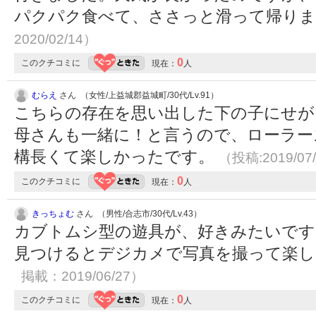
パクパク食べて、ささっと滑って帰り
2020/02/14）
0
このクチコミに
現在：
人
むらえ
さん （女性/上益城郡益城町/30代/Lv.91）
こちらの存在を思い出した下の子にせが
母さんも一緒に！と言うので、ローラー
構長くて楽しかったです。
（投稿:2019/07
0
このクチコミに
現在：
人
きっちょむ
さん （男性/合志市/30代/Lv.43）
カブトムシ型の遊具が、好きみたいです
見つけるとデジカメで写真を撮って楽
掲載：2019/06/27）
0
このクチコミに
現在：
人