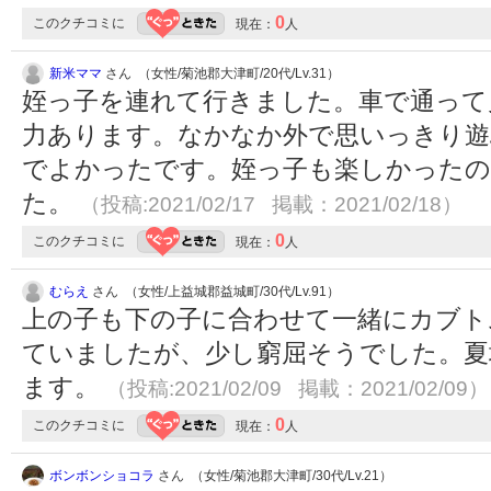
0
このクチコミに
現在：
人
新米ママ
さん （女性/菊池郡大津町/20代/Lv.31）
姪っ子を連れて行きました。車で通って
力あります。なかなか外で思いっきり遊
でよかったです。姪っ子も楽しかったの
た。
（投稿:2021/02/17 掲載：2021/02/18）
0
このクチコミに
現在：
人
むらえ
さん （女性/上益城郡益城町/30代/Lv.91）
上の子も下の子に合わせて一緒にカブト
ていましたが、少し窮屈そうでした。夏
ます。
（投稿:2021/02/09 掲載：2021/02/09）
0
このクチコミに
現在：
人
ボンボンショコラ
さん （女性/菊池郡大津町/30代/Lv.21）