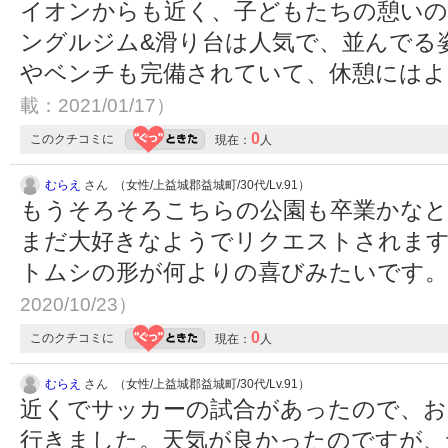
イオンからも近く、子どもたちの憩いの
ングルジム&滑り台は人気で、並んでる
やベンチも完備されていて、休憩には
載：2021/01/17）
0
このクチコミに
現在：
人
むらえ
さん （女性/上益城郡益城町/30代/Lv.91）
もうそろそろこちらの公園も卒業かなと
まだ大好きなようでリクエストされます
トムシの形が何よりの喜びみたいです
2020/10/23）
0
このクチコミに
現在：
人
むらえ
さん （女性/上益城郡益城町/30代/Lv.91）
近くでサッカーの試合があったので、お
行きました。天気が良かったのですが、