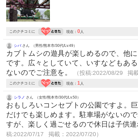
0
このクチコミに
現在：
人
シバ
さん （男性/熊本市/30代/Lv.49）
カブトムシの遊具が楽しめるので、他に
です。広々としていて、いすなどもある
ないのでご注意を。
（投稿:2022/08/29 掲載
1
このクチコミに
現在：
人
シラノ
さん （女性/熊本市/30代/Lv.50）
おもしろいコンセプトの公園ですよ。
だけでも楽しめます。駐車場がないので
すが、楽しく過ごせるので休日は子供
稿:2022/07/17 掲載：2022/07/20）