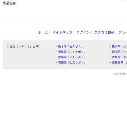
食品全般
ホーム
サイトマップ
ログイン
クチコミ投稿
プラ
全国のクチコミナビ(R)
・栃木県「栃ナビ！」
・熊本県「ひ
・福島県「ふくラボ！」
・新潟県「な
・群馬県「ぐんラボ！」
・香川県「さ
・石川県「金沢ラボ！」
・鹿児島県「
(C) HitBit