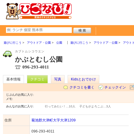
遊びに行こう
アウトドア・公園
公園
遊びに行こう
アウトドア・公園
アウト
カブトムシコウエン
かぶとむし公園
096-293-4011
基本情報
クチコミ
写真
Kidsとおでかけ
クチコミを書く
チェックイン
じぶんのお気に入り:
メモ:
みんなのお気に入り:
行ってみたい！…
10人
子どもがよろこぶ…
3人
住所
菊池郡大津町大字大津1209
096-293-4011