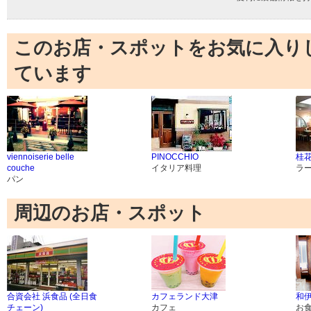
このお店・スポットをお気に入り
ています
viennoiserie belle
PINOCCHIO
桂花
couche
イタリア料理
ラ
パン
周辺のお店・スポット
合資会社 浜食品 (全日食
カフェランド大津
和伊
チェーン)
カフェ
お