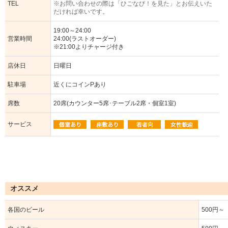
TEL
※お問い合わせの際は「ひごなび！を見た」とお伝えいた
だければ幸いです。
19:00～24:00
営業時間
24:00(ラストオーダー)
※21:00よりチャージ付き
店休日
日曜日
駐車場
近くにコインPあり
席数
20席(カウンター5席･テーブル2席・個室1室)
サービス
オススメ
各国のビール
500円～