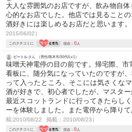
大人な雰囲気のお店ですが、飲み物自体
心的なお店でした。他店では見ることの
酒好きには楽しめるお店だと思います
2015/06/02）
0
このクチコミに
現在：
人
ビートル
さん （男性/熊本市/30代/Lv.1）
味噌天神電停の目の前です。帰宅際、市電から
看板に、随分気になっていたのですが、
って入ったところ、そこには気さくなマ
酒が好きで、初心者でしたが、マスター
最近スコットランドに行ってきたらし
ーを体験しました。また電停から降り
稿:2010/08/22 掲載：2010/08/23）
0
このクチコミに
現在：
人