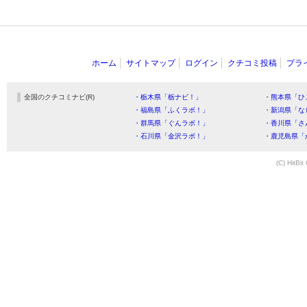
ホーム
サイトマップ
ログイン
クチコミ投稿
プラ
全国のクチコミナビ(R)
・栃木県「栃ナビ！」
・熊本県「ひ
・福島県「ふくラボ！」
・新潟県「な
・群馬県「ぐんラボ！」
・香川県「さ
・石川県「金沢ラボ！」
・鹿児島県「
(C) HitBit