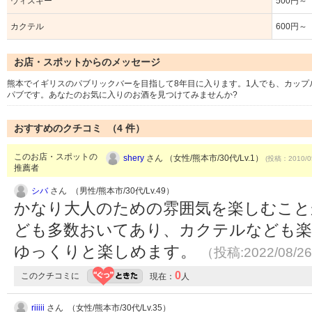
ウィスキー
500円～
カクテル
600円～
お店・スポットからのメッセージ
熊本でイギリスのパブリックバーを目指して8年目に入ります。1人でも、カッ
パブです。あなたのお気に入りのお酒を見つけてみませんか?
おすすめのクチコミ （
4
件）
このお店・スポットの
shery
さん （女性/熊本市/30代/Lv.1）
(投稿：2010/0
推薦者
シバ
さん （男性/熊本市/30代/Lv.49）
かなり大人のための雰囲気を楽しむこと
ども多数おいてあり、カクテルなども楽
ゆっくりと楽しめます。
（投稿:2022/08/2
0
このクチコミに
現在：
人
riiiii
さん （女性/熊本市/30代/Lv.35）