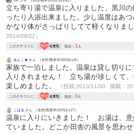
ﾘｮｳ
さん （男性/熊本市/20代/Lv.83）
立ち寄り湯で温泉に入りました。黒川の
ったり入浴出来ました。少し温度はあつ
かなり体がさっぱりしてて軽くなりま
2014/08/22）
1
このクチコミに
現在：
人
あんこ★
さん （女性/熊本市/30代/Lv.9）
家族で一泊しました。温泉は貸し切りに
入りきれません！ 立ち湯が珍しくて、
楽しめました。
（投稿:2013/11/30 掲載：201
0
このクチコミに
現在：
人
こはる
さん （女性/荒尾市/20代/Lv.27）
温泉に入りにいきました！ お湯は、意
ていました。どこか田舎の風景を思わ