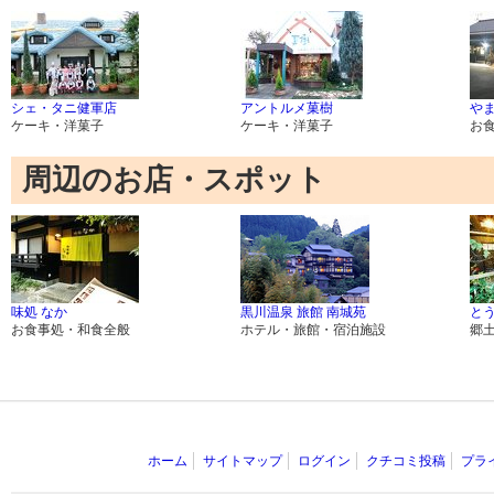
シェ・タニ健軍店
アントルメ菓樹
や
ケーキ・洋菓子
ケーキ・洋菓子
お
周辺のお店・スポット
味処 なか
黒川温泉 旅館 南城苑
とう
お食事処・和食全般
ホテル・旅館・宿泊施設
郷
ホーム
サイトマップ
ログイン
クチコミ投稿
プラ