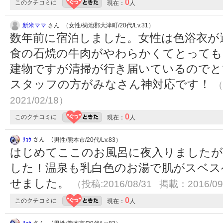
0
このクチコミに
現在：
人
新米ママ
さん （女性/菊池郡大津町/20代/Lv.31）
数年前に宿泊しました。女性は色浴衣が
食の石焼の牛肉がやわらかくてとっても
建物ですが清掃が行き届いているのでと
スタッフの方がみなさん神対応です！
（
2021/02/18）
0
このクチコミに
現在：
人
ﾘｮｳ
さん （男性/熊本市/20代/Lv.83）
はじめてここのお風呂に夜入りましたが
した！温泉も乳白色のお湯で肌がスベス
せました。
（投稿:2016/08/31 掲載：2016/09
0
このクチコミに
現在：
人