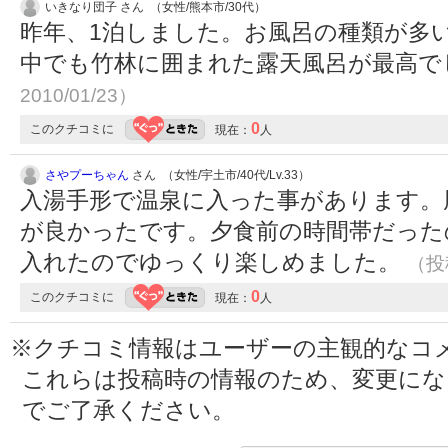
いきなり団子 さん （女性/熊本市/30代）
昨年、1泊しました。お風呂の種類が多
中でも竹林に囲まれた露天風呂が最高で
2010/01/23）
0
このクチコミに
現在：
人
さやプーちゃん
さん （女性/宇土市/40代/Lv.33）
入湯手形で温泉に入った事があります。
が良かったです。夕食前の時間帯だった
入れたのでゆっくり楽しめました。
（投稿
0
このクチコミに
現在：
人
※クチコミ情報はユーザーの主観的なコ
これらは投稿時の情報のため、変更に
でご了承ください。