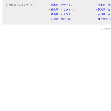
全国のクチコミナビ(R)
・栃木県「栃ナビ！」
・熊本県「ひ
・福島県「ふくラボ！」
・新潟県「な
・群馬県「ぐんラボ！」
・香川県「さ
・石川県「金沢ラボ！」
・鹿児島県「
(C) HitBit