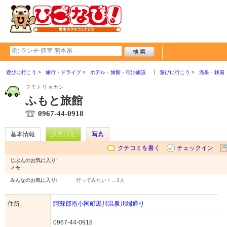
遊びに行こう
旅行・ドライブ
ホテル・旅館・宿泊施設
遊びに行こう
温泉・銭湯
フモトリョカン
ふもと旅館
0967-44-0918
基本情報
クチコミ
写真
クチコミを書く
チェックイン
じぶんのお気に入り:
メモ:
みんなのお気に入り:
行ってみたい！…
3人
住所
阿蘇郡南小国町黒川温泉川端通り
0967-44-0918