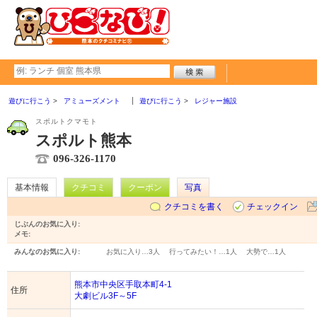
遊びに行こう
アミューズメント
遊びに行こう
レジャー施設
スポルトクマモト
スポルト熊本
096-326-1170
基本情報
クチコミ
クーポン
写真
クチコミを書く
チェックイン
じぶんのお気に入り:
メモ:
みんなのお気に入り:
お気に入り…
3人
行ってみたい！…
1人
大勢で…
1人
熊本市中央区手取本町4-1
住所
大劇ビル3F～5F