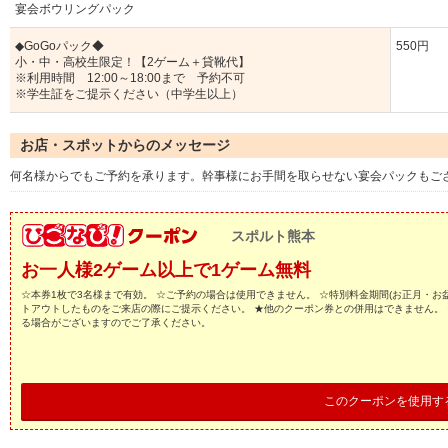
宴会ボウリングパック
◆GoGoパック◆
550円
小・中・高校生限定！【2ゲーム＋貸靴代】
※利用時間 12:00～18:00まで 予約不可
※学生証をご提示ください（中学生以上）
お店・スポットからのメッセージ
何名様からでもご予約を承ります。幹事様にお手間を取らせない宴会パックもご
スポルト熊本
お一人様2ゲーム以上で1ゲーム無料
☆本券1枚で3名様まで有効。 ☆ご予約の場合は使用できません。 ☆特別料金期間(お正月・お
トアウトしたものをご来店の際にご提示ください。 ★他のクーポン券との併用はできません。
る場合がございますのでご了承ください。
このクーポンを使用す