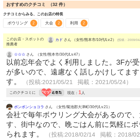
おすすめのクチコミ （
32
件）
クチコミからみる、このお店の特長
ボウリング
大会
利用
2
2
2
このお店・スポットの
カド
さん （女性/熊本市/10代/Lv.2）
(投稿：2009/04
推薦者
☆☆☆
さん （女性/熊本市/30代/Lv.47）
以前忘年会でよく利用しました。3Fが
が多いので、遠慮なく話しかけしてます
す。
（投稿:2021/05/21 掲載：2021/05/24）
1
このクチコミに
現在：
人
ボンボンショコラ
さん （女性/菊池郡大津町/30代/Lv.21）
会社で毎年ボウリング大会があるので、
す、街中なので、晩ごはん前に気軽にボ
られます。
（投稿:2018/02/14 掲載：2018/02