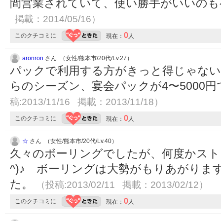
間営業されていて、使い勝手がいいの
掲載：2014/05/16）
0
このクチコミに
現在：
人
aronron
さん （女性/熊本市/20代/Lv.27）
パックで利用する方がきっと得じゃない
らのシーズン、宴会パックが4〜5000
稿:2013/11/16 掲載：2013/11/18）
0
このクチコミに
現在：
人
☆
さん （女性/熊本市/20代/Lv.40）
久々のボーリングでしたが、何度かストラ
^)♪ ボーリングは大勢がもりあがりま
た。
（投稿:2013/02/11 掲載：2013/02/12）
0
このクチコミに
現在：
人