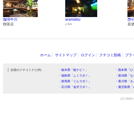
珈琲中川
aramatsu
惣や
喫茶店
バー
居
ホーム
サイトマップ
ログイン
クチコミ投稿
プラ
全国のクチコミナビ(R)
・栃木県「栃ナビ！」
・熊本県「ひ
・福島県「ふくラボ！」
・新潟県「な
・群馬県「ぐんラボ！」
・香川県「さ
・石川県「金沢ラボ！」
・鹿児島県「
(C) HitBit