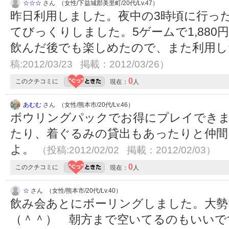
☆☆☆
さん （女性/下益城郡美里町/20代/Lv.47）
昨日利用しました。夜中の3時頃に行っ
てびっくりしました。5ゲームで1,88
飲んだ後でも楽しめたので、また利用
稿:2012/03/23 掲載：2012/03/26）
0
このクチコミに
現在：
人
あむむ
さん （女性/熊本市/20代/Lv.46）
ボウリングパックでお得にプレイでき
たり、着ぐるみの貸出もあったりと仲間
よ。
（投稿:2012/02/02 掲載：2012/02/03）
0
このクチコミに
現在：
人
☆
さん （女性/熊本市/20代/Lv.40）
飲み会あとにボーリングしました。大勢
（＾＾） 朝方まで空いてるのもいい