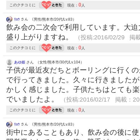
0
このクチコミに
現在：
人
ﾘｮｳ
さん （男性/熊本市/20代/Lv.83）
飲み会の二次会で利用しています。大迫
盛り上がりますね。
（投稿:2016/02/29 掲載
0
このクチコミに
現在：
人
あゆ姫
さん （女性/熊本市/30代/Lv.104）
子供が最近友だちとボーリングに行くの
で行ってきました。久々に行きましたが
かしく感じました。子供たちはとても楽
でいましたよ。
（投稿:2016/02/17 掲載：201
0
このクチコミに
現在：
人
ﾘｮｳ
さん （男性/熊本市/20代/Lv.83）
街中にあることもあり、飲み会の後に使