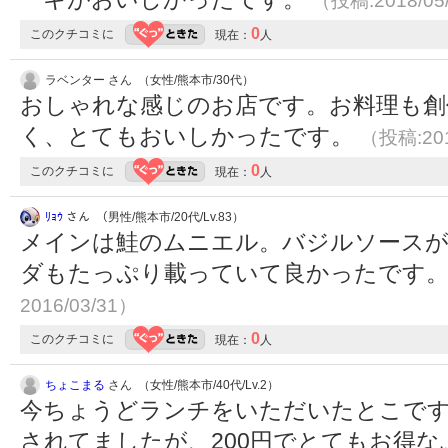
（投稿:2018/05
0
このクチコミに
現在：
人
ラベンター さん （女性/熊本市/30代）
おしゃれな感じのお店です。お料理も創
く、とてもおいしかったです。
（投稿:201
0
このクチコミに
現在：
人
ﾘｮｳ
さん （男性/熊本市/20代/Lv.83）
メインは鮭のムニエル。バジルソース
ダもたっぷり載っていて良かったです
2016/03/31）
0
このクチコミに
現在：
人
ちょこまる
さん （女性/熊本市/40代/Lv.2）
今ちょうどランチをいただいたとこです
されてましたが、200円でとてもお得