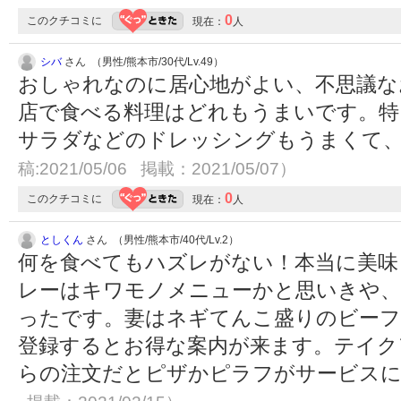
0
このクチコミに
現在：
人
シバ
さん （男性/熊本市/30代/Lv.49）
おしゃれなのに居心地がよい、不思議な
店で食べる料理はどれもうまいです。特
サラダなどのドレッシングもうまくて
稿:2021/05/06 掲載：2021/05/07）
0
このクチコミに
現在：
人
としくん
さん （男性/熊本市/40代/Lv.2）
何を食べてもハズレがない！本当に美味
レーはキワモノメニューかと思いきや、
ったです。妻はネギてんこ盛りのビーフピ
登録するとお得な案内が来ます。テイクア
らの注文だとピザかピラフがサービスに