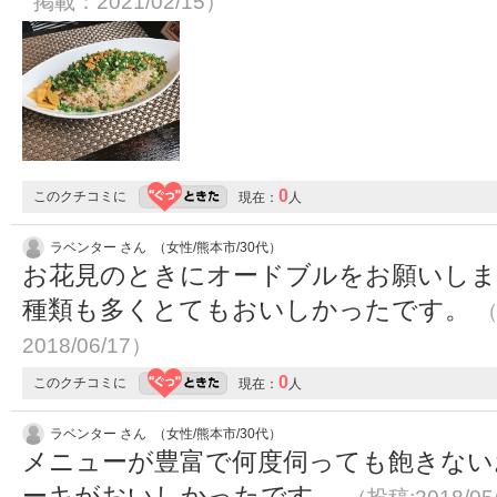
掲載：2021/02/15）
0
このクチコミに
現在：
人
ラベンター さん （女性/熊本市/30代）
お花見のときにオードブルをお願いし
種類も多くとてもおいしかったです。
（
2018/06/17）
0
このクチコミに
現在：
人
ラベンター さん （女性/熊本市/30代）
メニューが豊富で何度伺っても飽きない
ーキがおいしかったです。