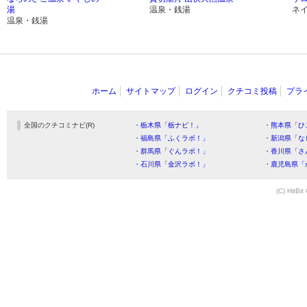
湯
温泉・銭湯
ネ
温泉・銭湯
ホーム
サイトマップ
ログイン
クチコミ投稿
プラ
全国のクチコミナビ(R)
・栃木県「栃ナビ！」
・熊本県「ひ
・福島県「ふくラボ！」
・新潟県「な
・群馬県「ぐんラボ！」
・香川県「さ
・石川県「金沢ラボ！」
・鹿児島県「
(C) HitBit