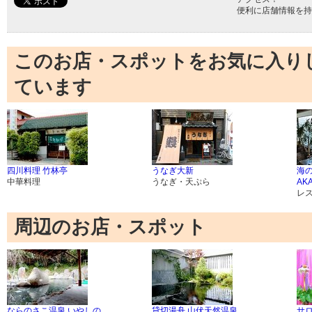
便利に店舗情報を持
このお店・スポットをお気に入り
ています
四川料理 竹林亭
うなぎ大新
海
中華料理
うなぎ・天ぷら
AK
レ
周辺のお店・スポット
ならのさこ温泉 いやしの
貸切湯舟 山伏天然温泉
サ