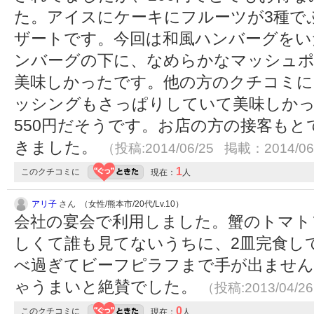
た。アイスにケーキにフルーツが3種で
ザートです。今回は和風ハンバーグをい
ンバーグの下に、なめらかなマッシュ
美味しかったです。他の方のクチコミ
ッシングもさっぱりしていて美味しかった
550円だそうです。お店の方の接客も
きました。
（投稿:2014/06/25 掲載：2014/06
1
このクチコミに
現在：
人
アリ子
さん （女性/熊本市/20代/Lv.10）
会社の宴会で利用しました。蟹のトマト
しくて誰も見てないうちに、2皿完食して
べ過ぎてビーフピラフまで手が出ません
ゃうまいと絶賛でした。
（投稿:2013/04/2
0
このクチコミに
現在：
人