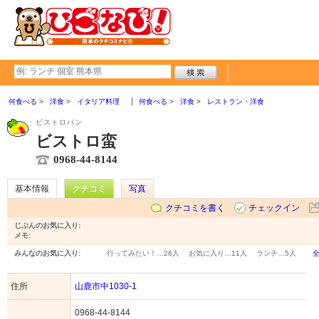
何食べる
洋食
イタリア料理
何食べる
洋食
レストラン・洋食
ビストロバン
ビストロ蛮
0968-44-8144
基本情報
クチコミ
写真
クチコミを書く
チェックイン
じぶんのお気に入り:
メモ:
みんなのお気に入り:
行ってみたい！…
26人
お気に入り…
11人
ランチ…
5人
住所
山鹿市中1030-1
0968-44-8144