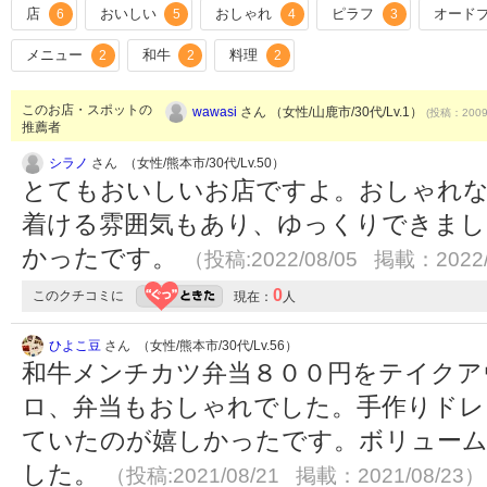
店
おいしい
おしゃれ
ピラフ
オード
6
5
4
3
メニュー
和牛
料理
2
2
2
このお店・スポットの
wawasi
さん （女性/山鹿市/30代/Lv.1）
(投稿：2009/
推薦者
シラノ
さん （女性/熊本市/30代/Lv.50）
とてもおいしいお店ですよ。おしゃれな
着ける雰囲気もあり、ゆっくりできま
かったです。
（投稿:2022/08/05 掲載：2022/
0
このクチコミに
現在：
人
ひよこ豆
さん （女性/熊本市/30代/Lv.56）
和牛メンチカツ弁当８００円をテイクア
ロ、弁当もおしゃれでした。手作りドレ
ていたのが嬉しかったです。ボリュー
した。
（投稿:2021/08/21 掲載：2021/08/23）