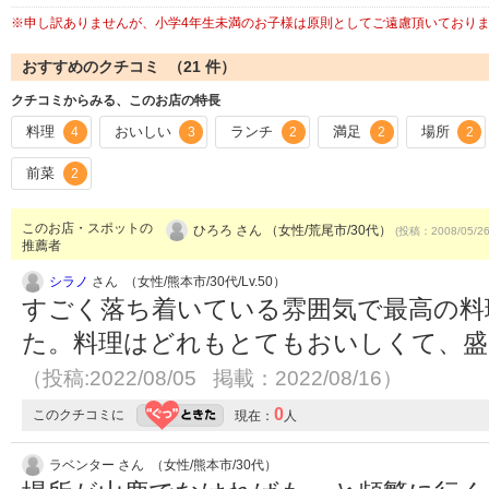
※申し訳ありませんが、小学4年生未満のお子様は原則としてご遠慮頂いており
おすすめのクチコミ （
21
件）
クチコミからみる、このお店の特長
料理
おいしい
ランチ
満足
場所
4
3
2
2
2
前菜
2
このお店・スポットの
ひろろ さん （女性/荒尾市/30代）
(投稿：2008/05/2
推薦者
シラノ
さん （女性/熊本市/30代/Lv.50）
すごく落ち着いている雰囲気で最高の料
た。料理はどれもとてもおいしくて、盛
（投稿:2022/08/05 掲載：2022/08/16）
0
このクチコミに
現在：
人
ラベンター さん （女性/熊本市/30代）