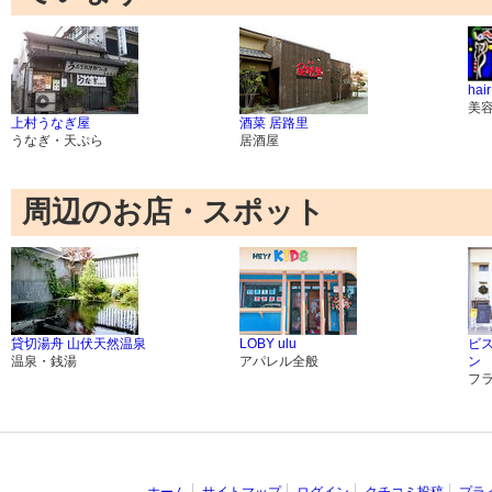
hai
美
上村うなぎ屋
酒菜 居路里
うなぎ・天ぷら
居酒屋
周辺のお店・スポット
貸切湯舟 山伏天然温泉
LOBY ulu
ビ
温泉・銭湯
アパレル全般
ン
フ