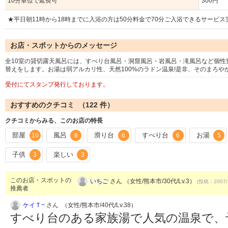
10分単位で延長可
300円
★平日朝11時から18時までに入浴の方は50分料金で70分ご入浴できるサービス
お店・スポットからのメッセージ
全10室の貸切露天風呂には、すべり台風呂・洞窟風呂・岩風呂・滝風呂など個
替えをします。お湯は弱アルカリ性、天然100%のラドン温泉!是非、そのまろ
受付にてスタンプ発行しております。
おすすめのクチコミ （
122
件）
クチコミからみる、このお店の特長
部屋
風呂
滑り台
すべり台
お湯
10
8
6
6
5
子供
楽しい
3
3
このお店・スポットの
いちご
さん （女性/熊本市/30代/Lv.3）
(投稿：2007/
推薦者
ケイＴ~
さん （女性/熊本市/40代/Lv.38）
すべり台のある家族湯で人気の温泉で、