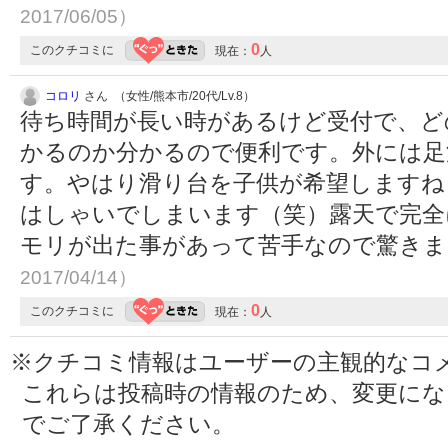
2017/06/05）
0
このクチコミに
現在：
人
コロリ
さん （女性/熊本市/20代/Lv.8）
待ち時間が長い時があるけど受付で、ど
かるのか分かるので便利です。外には足
す。やはり滑り台を子供が希望しますね
はしゃいでしまいます（笑）露天で完全
モリが出た事があって苦手なので驚き
2017/04/14）
0
このクチコミに
現在：
人
※クチコミ情報はユーザーの主観的なコ
これらは投稿時の情報のため、変更に
でご了承ください。