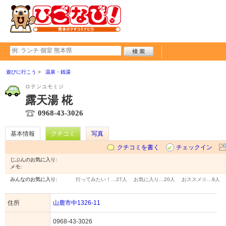
遊びに行こう
温泉・銭湯
ロテンユモミジ
露天湯 椛
0968-43-3026
基本情報
クチコミ
写真
クチコミを書く
チェックイン
じぶんのお気に入り:
メモ:
みんなのお気に入り:
行ってみたい！…
27人
お気に入り…
20人
おススメ☆…
9人
住所
山鹿市中1326-11
0968-43-3026