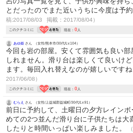
呂の写真一覧を見て、子供が興味を持ち
とだったのでまた近いうちに今度は予
稿:2017/08/03 掲載：2017/08/04）
0
このクチコミに
現在：
人
あゆ姫
さん （女性/熊本市/30代/Lv.104）
今回も岩の部屋。安くて雰囲気も良い部
しれません。滑り台は楽しくて良いけど
ます。毎回入れ替えなのが嬉しいです
2017/06/08）
0
このクチコミに
現在：
人
むらえ
さん （女性/上益城郡益城町/30代/Lv.91）
前日に予約して、土曜日の夕方レインボ
めての2つ並んだ滑り台に子供たちは大
したりと時間いっぱい楽しみました。
（