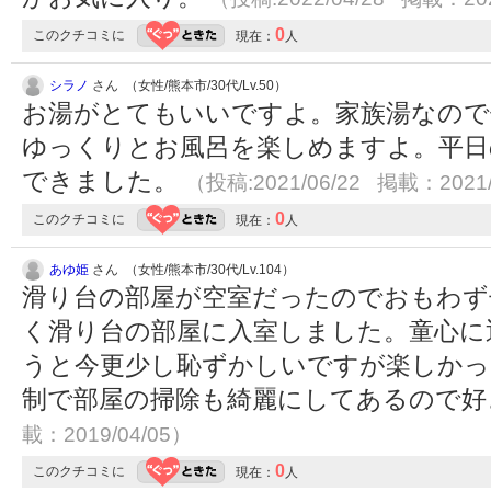
0
このクチコミに
現在：
人
シラノ
さん （女性/熊本市/30代/Lv.50）
お湯がとてもいいですよ。家族湯なので
ゆっくりとお風呂を楽しめますよ。平日
できました。
（投稿:2021/06/22 掲載：2021/
0
このクチコミに
現在：
人
あゆ姫
さん （女性/熊本市/30代/Lv.104）
滑り台の部屋が空室だったのでおもわず
く滑り台の部屋に入室しました。童心に
うと今更少し恥ずかしいですが楽しかっ
制で部屋の掃除も綺麗にしてあるので
載：2019/04/05）
0
このクチコミに
現在：
人