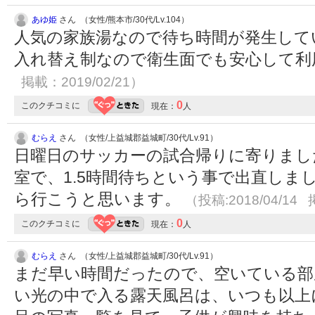
あゆ姫
さん （女性/熊本市/30代/Lv.104）
人気の家族湯なので待ち時間が発生して
入れ替え制なので衛生面でも安心して
掲載：2019/02/21）
0
このクチコミに
現在：
人
むらえ
さん （女性/上益城郡益城町/30代/Lv.91）
日曜日のサッカーの試合帰りに寄りまし
室で、1.5時間待ちという事で出直しま
ら行こうと思います。
（投稿:2018/04/14 
0
このクチコミに
現在：
人
むらえ
さん （女性/上益城郡益城町/30代/Lv.91）
まだ早い時間だったので、空いている部
い光の中で入る露天風呂は、いつも以上