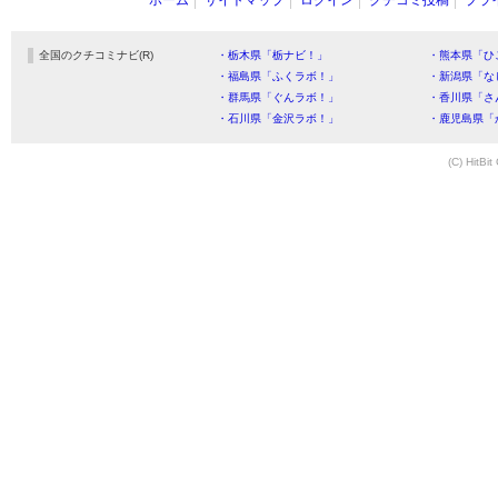
ホーム
サイトマップ
ログイン
クチコミ投稿
プラ
全国のクチコミナビ(R)
・栃木県「栃ナビ！」
・熊本県「ひ
・福島県「ふくラボ！」
・新潟県「な
・群馬県「ぐんラボ！」
・香川県「さ
・石川県「金沢ラボ！」
・鹿児島県「
(C) HitBit