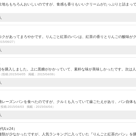
生地ももちろんおいしいのですが、食感も香りもいいクリームがたっぷりと詰まっ
人
コクがあってまろやかです。りんごと紅茶のパンは、紅茶の香りとりんごの酸味が
15/06/27）
人
）
円)を購入しました。上に黒糖がかかっていて、素朴な味が美味しかったです。次は人気
（投稿:2015/04/05 掲載：2015/04/06）
人
糖レーズンパンを食べたのですが、クルミも入っていて歯ごたえがあり、パン自体
投稿:2015/04/03 掲載：2015/04/04）
人
/Lv.24）
種類が少なかったですが、人気ランキングに入っていた『りんごと紅茶のパン』を