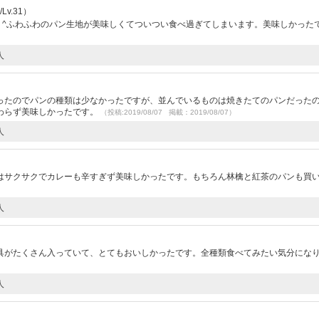
v.31）
 ^ふわふわのパン生地が美味しくてついつい食べ過ぎてしまいます。美味しかった
人
ったのでパンの種類は少なかったですが、並んでいるものは焼きたてのパンだった
わらず美味しかったです。
（投稿:2019/08/07 掲載：2019/08/07）
人
はサクサクでカレーも辛すぎず美味しかったです。もちろん林檎と紅茶のパンも買
人
具がたくさん入っていて、とてもおいしかったです。全種類食べてみたい気分にな
人