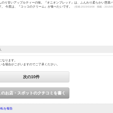
んのり甘いアップルティーの味。『オニオンブレッド』は、ふんわり柔らかい惣菜
す。 今度は、『コッコのクリーム』が食べたいです。
（投稿:2015/03/08 掲載：2015/0
人
になります。
いる場合がございますのでご了承ください。
次の10件
このお店・スポットのクチコミを書く
移転を報告