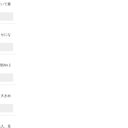
ていて最
クセにな
No.1
も大きめ
購入。見