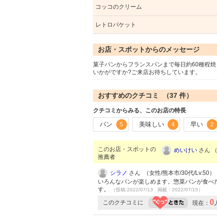
コッコのクリーム
レトロバケット
お店・スポットからのメッセージ
菓子パンからフランスパンまで毎日約60種程焼
いかがですか?ご来店お待ちしています。
おすすめのクチコミ （
37
件）
クチコミからみる、このお店の特長
パン
美味しい
早い
5
4
2
このお店・スポットの
めいけい
さん （
推薦者
シラノ
さん （女性/熊本市/30代/Lv.50）
いろんなパンが楽しめます。惣菜パンが食べ
す。
（投稿:2022/07/13 掲載：2022/07/15）
0
このクチコミに
現在：