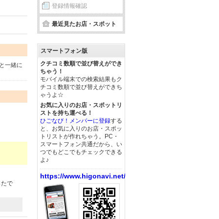
登録情報確認
最近見たお店・スポット
スマートフォン版
クチコミ数順で並び替えができ
)と一緒に
ちゃう！
モバイル端末での検索結果もク
チコミ数順で並び替えができち
ゃうよ☆
お気に入りのお店・スポットリ
ストを持ち運べる！
ひごなび！メンバーに登録
する
と、お気に入りのお店・スポッ
トリストが作れちゃう。PC・
スマートフォン共通だから、い
つでもどこでもチェックできる
よ♪
https://www.higonavi.net/
ったで