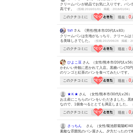
クリームパンが絶品でお気に入りです。パン
高です。
（投稿:2016/01/01 掲載：2016/01/04）
0
このクチコミに
現在：
ﾘｮｳ
さん （男性/熊本市/20代/Lv.83）
クリームパンは生地がもっちり、クリームは
る美味しさでした。
（投稿:2015/06/26 掲載：20
0
このクチコミに
現在：
ひよこ豆
さん （女性/熊本市/20代/Lv.56
かわいい外観に惹かれて入店。黒糖パン(70
のリンゴと紅茶のパンを食べてみたいです。
0
このクチコミに
現在：
★Ｋ★
さん （女性/熊本市/30代/Lv.26）
お土産にこちらのパンをいただきました。黒
なので、1個食べるととても満足しました。
（
0
このクチコミに
現在：
さっちん
さん （女性/菊池郡菊陽町/40代
素敵な雰囲気のパン屋さん。夕方だったので