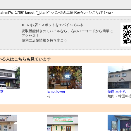
■
このお店・スポットをモバイルでみる
読取機能付きのモバイルなら、右のバーコードから簡単に
アクセス！
便利に店舗情報を持ち歩こう！
いる人はこちらも見ています
堂
lamp.flower
焼肉 三十八
花
焼肉・韓国料