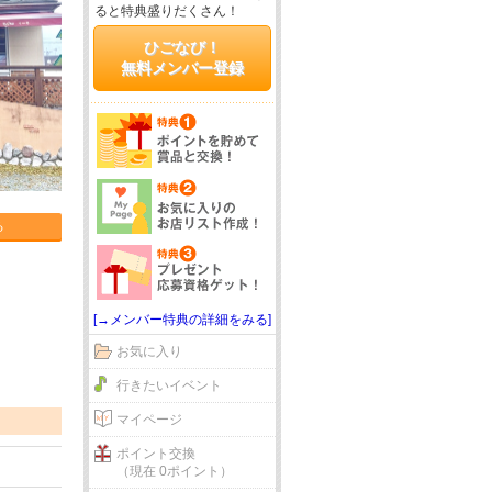
ると特典盛りだくさん！
ひごなび！
無料メンバー登録
る
[→メンバー特典の詳細をみる]
お気に入り
行きたいイベント
マイページ
ポイント交換
（現在 0ポイント）