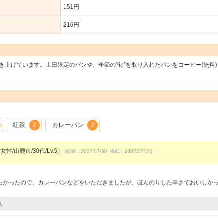
151円
216円
き上げています。土日限定のパンや、季節の“旬”を取り入れたパンをコーヒー(無料
紅茶
カレーパン
2
2
女性/山鹿市/30代/Lv.5）
(投稿：2007/07/30 掲載：2007/07/30)
たかったので、カレーパンなどをいただきましたが、ほんのりした辛さでおいしか
人