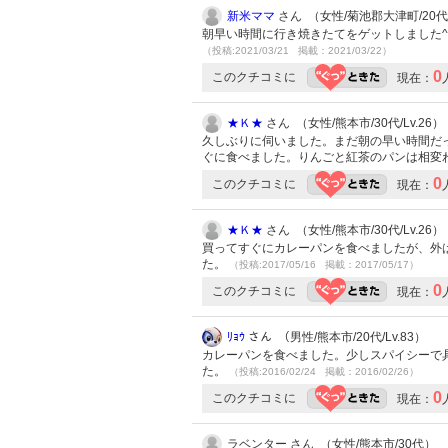
新米ママ
さん （女性/菊池郡大津町/20代/L
朝早い時間に行き焼きたてをゲットしました^
（投稿:2021/03/21 掲載：2021/03/22）
0
このクチコミに
現在：
★Ｋ★
さん （女性/熊本市/30代/Lv.26）
久しぶりに伺いました。まだ朝の早い時間だ
ぐに食べました。りんごと紅茶のパンは相変
0
このクチコミに
現在：
★Ｋ★
さん （女性/熊本市/30代/Lv.26）
買ってすぐにカレーパンを食べましたが、外
た。
（投稿:2017/05/16 掲載：2017/05/17）
0
このクチコミに
現在：
ﾘｮｳ
さん （男性/熊本市/20代/Lv.83）
カレーパンを食べました。少しスパイシーで
た。
（投稿:2016/02/24 掲載：2016/02/26）
0
このクチコミに
現在：
ラベンター さん （女性/熊本市/30代）