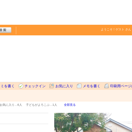
ようこそ！
ゲスト
さん
コミを書く
チェックイン
お気に入り
メモを書く
印刷用ページ
お気に入り…
6人
子どもがよろこぶ…
1人
全部見る