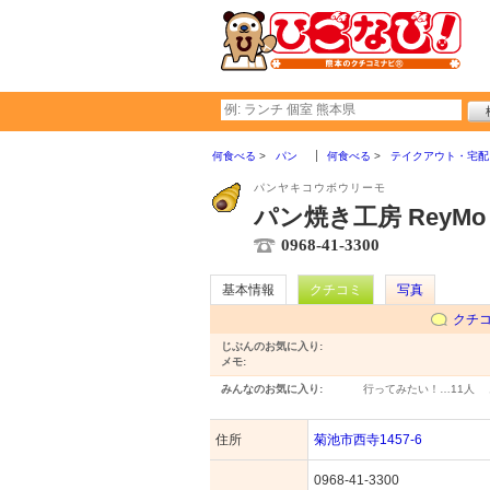
何食べる
パン
何食べる
テイクアウト・宅配
パンヤキコウボウリーモ
パン焼き工房 ReyMo
0968-41-3300
基本情報
クチコミ
写真
クチ
じぶんのお気に入り:
メモ:
みんなのお気に入り:
行ってみたい！…
11人
住所
菊池市西寺1457-6
0968-41-3300