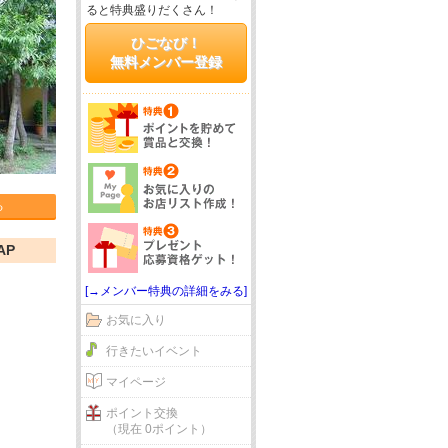
ると特典盛りだくさん！
ひごなび！
無料メンバー登録
る
AP
[→メンバー特典の詳細をみる]
お気に入り
行きたいイベント
マイページ
ポイント交換
（現在 0ポイント）