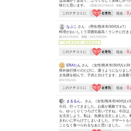
塩加減が丁度良く、ふっくらして美味しかっ
味だと思います。
（投稿:2017/06/13 掲載：2017
0
このクチコミに
現在：
なぷこ
さん （男性/熊本市/30代/Lv.7）
料理がおいしくて雰囲気最高！ランチに行き
稿:2017/03/21 掲載：2017/03/24）
「ランチマニア」のクチコミ
0
このクチコミに
現在：
ERAたん
さん （女性/熊本市/30代/Lv.3
県外旅行帰りのたびに、通うようになりました
き魚膳を頼んで、子供と分けてます。お座敷
2017/01/19）
0
このクチコミに
現在：
まるるん。
さん （女性/熊本市/40代/Lv.
今日、行ってきました。お庭が素敵ですね。
ら、ゆっくりくつろげて良いですね。今日は
を注文しよう。私は、魚膳を注文しました。
きれいに平らげてしまいました。デザートも
ことなく食べられるなあと思いました。
（投稿: