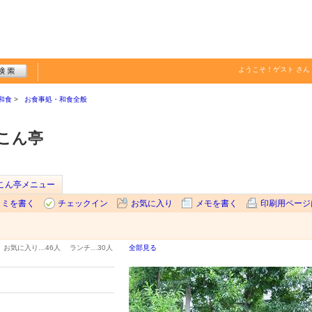
ようこそ！
ゲスト
さん
和食
お食事処・和食全般
こん亭
こん亭メニュー
コミを書く
チェックイン
お気に入り
メモを書く
印刷用ページ
お気に入り…
46人
ランチ…
30人
全部見る