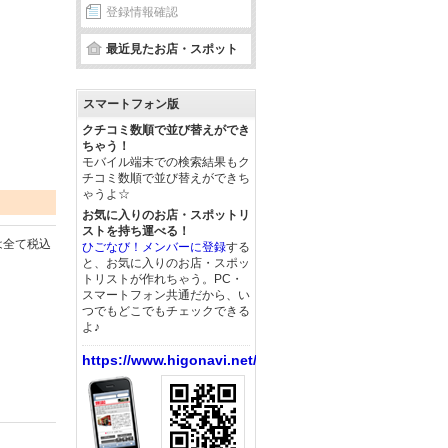
登録情報確認
最近見たお店・スポット
スマートフォン版
クチコミ数順で並び替えができ
ちゃう！
モバイル端末での検索結果もク
チコミ数順で並び替えができち
ゃうよ☆
お気に入りのお店・スポットリ
ストを持ち運べる！
は全て税込
ひごなび！メンバーに登録
する
と、お気に入りのお店・スポッ
トリストが作れちゃう。PC・
スマートフォン共通だから、い
つでもどこでもチェックできる
よ♪
https://www.higonavi.net/