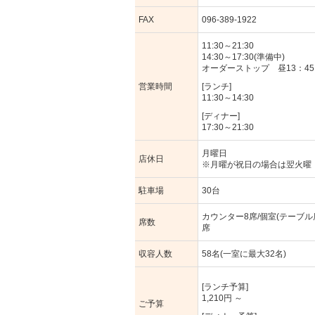
FAX
096-389-1922
11:30～21:30
14:30～17:30(準備中)
オーダーストップ 昼13：45
営業時間
[ランチ]
11:30～14:30
[ディナー]
17:30～21:30
月曜日
店休日
※月曜が祝日の場合は翌火曜
駐車場
30台
カウンター8席/個室(テーブル席
席数
席
収容人数
58名(一室に最大32名)
[ランチ予算]
1,210円 ～
ご予算