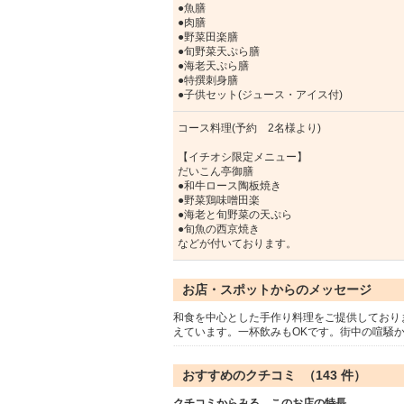
●魚膳
●肉膳
●野菜田楽膳
●旬野菜天ぷら膳
●海老天ぷら膳
●特撰刺身膳
●子供セット(ジュース・アイス付)
コース料理(予約 2名様より)
【イチオシ限定メニュー】
だいこん亭御膳
●和牛ロース陶板焼き
●野菜鶏味噌田楽
●海老と旬野菜の天ぷら
●旬魚の西京焼き
などが付いております。
お店・スポットからのメッセージ
和食を中心とした手作り料理をご提供しており
えています。一杯飲みもOKです。街中の喧騒
おすすめのクチコミ （
143
件）
クチコミからみる、このお店の特長