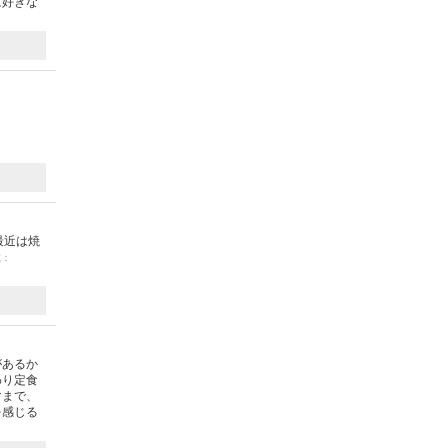
に好きな
最近は焼
載：
があるか
わり定食
マまで、
を感じる