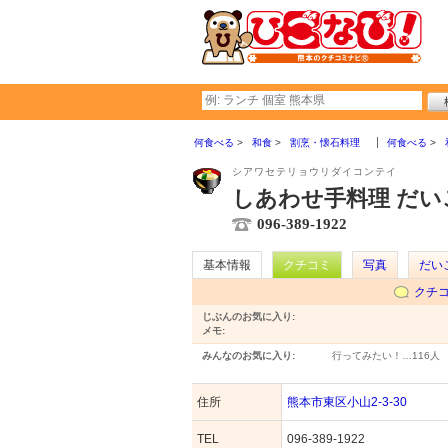
何食べる
和食
割烹・懐石料理
何食べる
シアワセテリョウリダイコンテイ
しあわせ手料理 だい
096-389-1922
基本情報
クチコミ
写真
だい
クチ
じぶんのお気に入り:
メモ:
みんなのお気に入り:
行ってみたい！…
116人
住所
熊本市東区小山2-3-30
TEL
096-389-1922