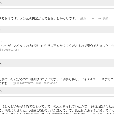
人
きるお店です。お野菜の田楽がとてもおいしかったです。
（投稿:2018/07/16 掲載：
人
1）
のですが、スタッフの方が通りがかりに声をかけてくださるので安心できました。
載：2018/01/05）
人
お膳でいただけるので普段使いによいです。子供膳もあり、アイス&ジュースまでつ
ですね！
（投稿:2017/08/05 掲載：2017/08/05）
人
）
、ほとんどの席が予約で埋まっていて、何組も断られていたので、予約は必須だと
で、焼魚にしました。お膳に沢山の小鉢が並んでいて、見た目の豪華さが良いです