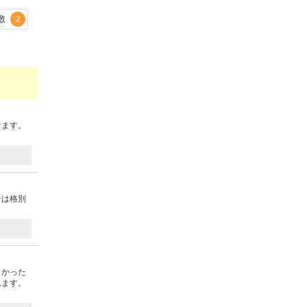
敷
2
けます。
チは格別
しかった
れます。