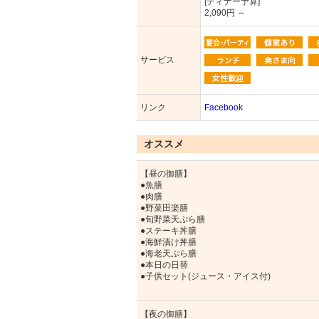
[ディナー予算]
2,090円 ～
サービス
リンク
Facebook
オススメ
【昼の御膳】
●魚膳
●肉膳
●野菜田楽膳
●旬野菜天ぷら膳
●ステーキ丼膳
●海鮮漬け丼膳
●海老天ぷら膳
●本日の日替
●子供セット(ジュース・アイス付)
【夜の御膳】