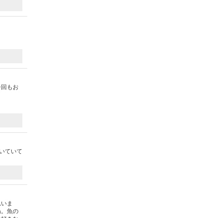
今回もお
いていて
思いま
ね。魚の