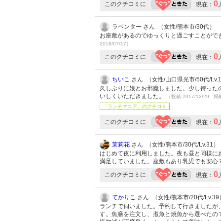
0
このクチコミに
現在：
ラベンター さん （女性/熊本市/30代）
お座敷があるのでゆっくりと過ごすことがで
2018/07/17）
0
このクチコミに
現在：
ちいこ
さん （女性/山口県光市/50代/Lv.
久しぶりに娘とお邪魔しました。少し待った
いしくいただきました。
（投稿:2017/12/29 掲
「ランチマニア」のクチコミ
0
このクチコミに
現在：
茉莉花
さん （女性/熊本市/30代/Lv.31）
はじめて夜に利用しました。夜も昼と同様に
満足していました。座敷もあり乳児でも安心
0
このクチコミに
現在：
てかりこ
さん （女性/熊本市/20代/Lv.39
ランチで伺いました。予約して行きましたが
す。魚膳を注文し、煮魚と焼魚から選べたの