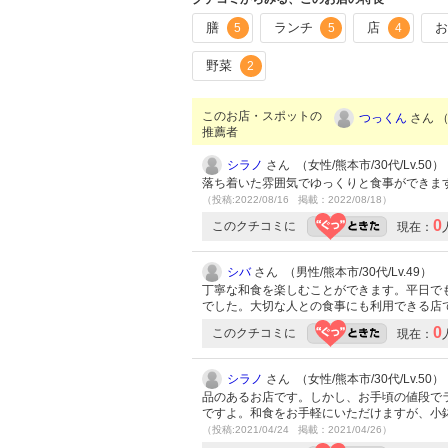
膳
ランチ
店
5
5
4
野菜
2
このお店・スポットの
つっくん
さん （
推薦者
シラノ
さん （女性/熊本市/30代/Lv.50）
落ち着いた雰囲気でゆっくりと食事ができま
（投稿:2022/08/16 掲載：2022/08/18）
0
このクチコミに
現在：
シバ
さん （男性/熊本市/30代/Lv.49）
丁寧な和食を楽しむことができます。平日で
でした。大切な人との食事にも利用できる店
0
このクチコミに
現在：
シラノ
さん （女性/熊本市/30代/Lv.50）
品のあるお店です。しかし、お手頃の値段で
ですよ。和食をお手軽にいただけますが、小
（投稿:2021/04/24 掲載：2021/04/26）