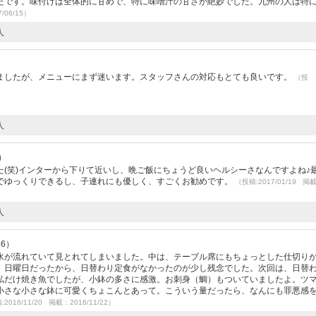
たです。味付けは全体的に甘めで、特に味噌汁の甘さが絶妙でした。九州の人は特
/06/15）
人
ましたが、メニューにまず迷います。スタッフさんの対応もとても良いです。
（投
人
9）
(笑)インターから下りて近いし、晩ご飯にちょうど良いヘルシーさなんですよね♪
でゆっくりできるし、子連れにも優しく、すごくお勧めです。
（投稿:2017/01/19 掲
人
56）
水が流れていて見とれてしまいました。中は、テーブル席にもちょっとした仕切り
、日曜日だったから、日替わり定食がなかったのが少し残念でした。次回は、日替
私だけ焼き魚でしたが、小鉢の多さに感激。お刺身（鯛）もついていましたよ。ツ
小さな小さな鉢に可愛くちょこんとあって。こういう量だったら、なんにも罪悪感
2016/11/20 掲載：2016/11/22）