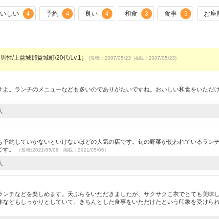
おいしい
予約
良い
和食
食事
お座
4
4
4
3
3
男性/上益城郡益城町/20代/Lv.1）
(投稿：2007/05/23 掲載：2007/05/23)
すよ。ランチのメニューなども多いのでありがたいですね。おいしい和食をいただ
人
も予約していかないといけないほどの人気の店です。旬の野菜が使われているラン
です。
（投稿:2021/05/06 掲載：2021/05/06）
人
ランチなどを楽しめます。天ぷらをいただきましたが、サクサクこ衣でとても美味
鉢などもしっかりとしていて、きちんとした食事をいただけたという印象を受けら