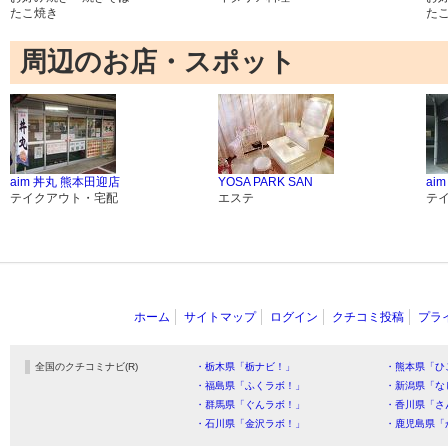
たこ焼き
た
周辺のお店・スポット
aim 丼丸 熊本田迎店
YOSA PARK SAN
ai
テイクアウト・宅配
エステ
テ
ホーム
サイトマップ
ログイン
クチコミ投稿
プラ
全国のクチコミナビ(R)
・栃木県「栃ナビ！」
・熊本県「ひ
・福島県「ふくラボ！」
・新潟県「な
・群馬県「ぐんラボ！」
・香川県「さ
・石川県「金沢ラボ！」
・鹿児島県「