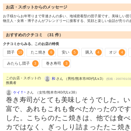
お店・スポットからのメッセージ
お子様からお年寄りまで常連さんの多い、地域密着型の団子屋です。美味しい団子・
物主人・女将・博子さんがフレンドリーに接客する、笑顔と楽しい会話が売りの
おすすめのクチコミ （
31
件）
クチコミからみる、このお店の特長
団子
たこ焼き
安い
購入
オジ
10
6
5
4
4
みたらし団子
巻き寿司
3
3
このお店・スポットの
和
さん （男性/熊本市/40代/Lv.3）
(投稿：2007/01/3
推薦者
ケイＴ~
さん （女性/熊本市/40代/Lv.38）
巻き寿司がとても美味しそうでした。い
富で、あれもこれも食べたかったのです
した。こちらのたこ焼きは、他では食べ
カではなく、ぎっしり詰まったたこ焼き