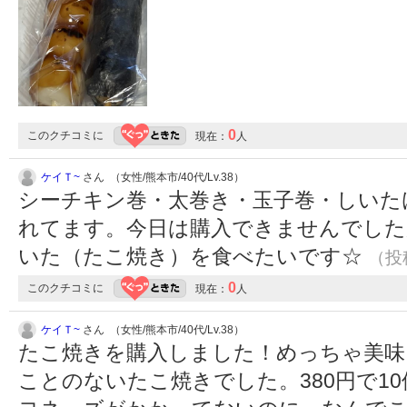
0
このクチコミに
現在：
人
ケイＴ~
さん （女性/熊本市/40代/Lv.38）
シーチキン巻・太巻き・玉子巻・しいた
れてます。今日は購入できませんでした
いた（たこ焼き）を食べたいです☆
（投稿
0
このクチコミに
現在：
人
ケイＴ~
さん （女性/熊本市/40代/Lv.38）
たこ焼きを購入しました！めっちゃ美味
ことのないたこ焼きでした。380円で1