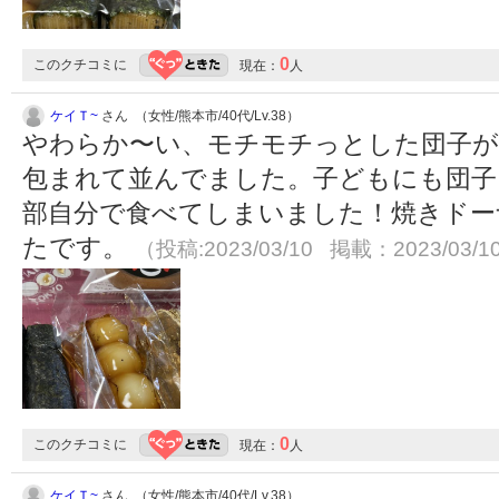
0
このクチコミに
現在：
人
ケイＴ~
さん （女性/熊本市/40代/Lv.38）
やわらか〜い、モチモチっとした団子が
包まれて並んでました。子どもにも団子
部自分で食べてしまいました！焼きドー
たです。
（投稿:2023/03/10 掲載：2023/03/1
0
このクチコミに
現在：
人
ケイＴ~
さん （女性/熊本市/40代/Lv.38）