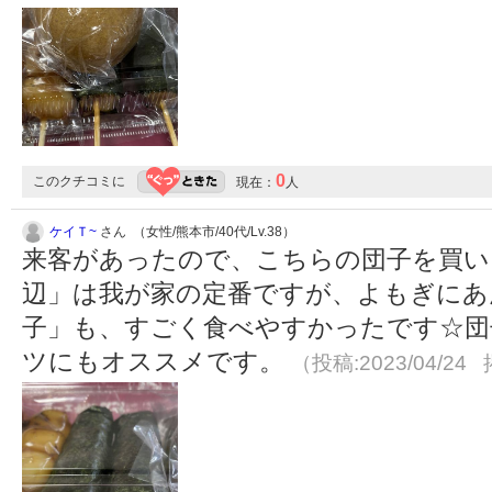
0
このクチコミに
現在：
人
ケイＴ~
さん （女性/熊本市/40代/Lv.38）
来客があったので、こちらの団子を買い
辺」は我が家の定番ですが、よもぎにあ
子」も、すごく食べやすかったです☆団
ツにもオススメです。
（投稿:2023/04/24 