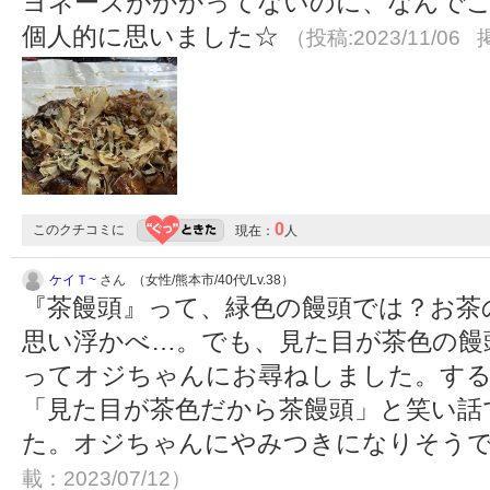
ヨネーズがかかってないのに、なんで
個人的に思いました☆
（投稿:2023/11/06 
0
このクチコミに
現在：
人
ケイＴ~
さん （女性/熊本市/40代/Lv.38）
『茶饅頭』って、緑色の饅頭では？お茶
思い浮かべ…。でも、見た目が茶色の饅
ってオジちゃんにお尋ねしました。する
「見た目が茶色だから茶饅頭」と笑い話
た。オジちゃんにやみつきになりそう
載：2023/07/12）