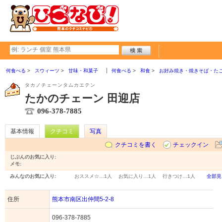
何食べる
スウィーツ
甘味・和菓子
何食べる
和食
お好み焼き・焼きそば・た
タカノチェーンタムカエテン
たかのチェーン 田迎店
096-378-7885
基本情報
クチコミ
写真
クチコミを書く
チェックイン
じぶんのお気に入り:
メモ:
みんなのお気に入り:
おススメ☆…
1人
お気に入り…
1人
行きつけ…
1人
全部見
住所
熊本市南区出仲間5-2-8
096-378-7885