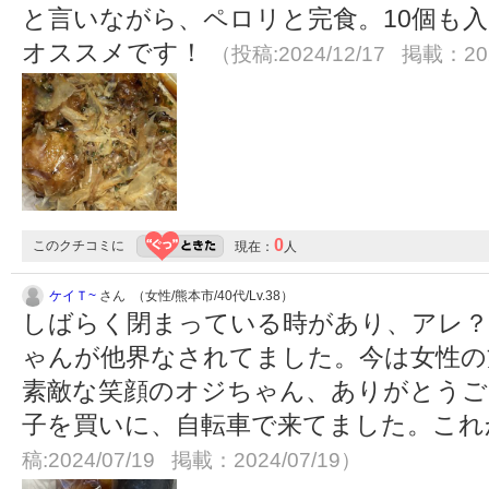
と言いながら、ペロリと完食。10個も入
オススメです！
（投稿:2024/12/17 掲載：202
0
このクチコミに
現在：
人
ケイＴ~
さん （女性/熊本市/40代/Lv.38）
しばらく閉まっている時があり、アレ？
ゃんが他界なされてました。今は女性の
素敵な笑顔のオジちゃん、ありがとうご
子を買いに、自転車で来てました。こ
稿:2024/07/19 掲載：2024/07/19）