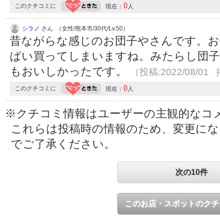
0
このクチコミに
現在：
人
シラノ
さん （女性/熊本市/30代/Lv.50）
昔ながらな感じのお団子やさんです。お
ぱい買ってしまいますね。みたらし団子
もおいしかったです。
（投稿:2022/08/01 
0
このクチコミに
現在：
人
※クチコミ情報はユーザーの主観的なコ
これらは投稿時の情報のため、変更に
でご了承ください。
次の10件
このお店・スポットのクチ