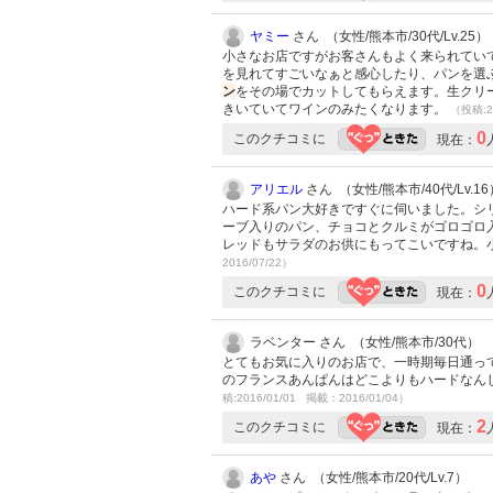
ヤミー
さん （女性/熊本市/30代/Lv.25）
小さなお店ですがお客さんもよく来られてい
を見れてすごいなぁと感心したり、パンを選
ン
をその場でカットしてもらえます。生クリ
きいていてワインのみたくなります。
（投稿:2
0
このクチコミに
現在：
アリエル
さん （女性/熊本市/40代/Lv.16
ハード系パン大好きですぐに伺いました。シ
ーブ入りのパン、チョコとクルミがゴロゴロ
レッドもサラダのお供にもってこいですね。
2016/07/22）
0
このクチコミに
現在：
ラベンター さん （女性/熊本市/30代）
とてもお気に入りのお店で、一時期毎日通っ
のフランスあんぱんはどこよりもハードなん
稿:2016/01/01 掲載：2016/01/04）
2
このクチコミに
現在：
あや
さん （女性/熊本市/20代/Lv.7）