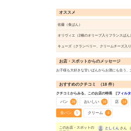
オススメ
佐藤（食ぱん）
オリヴィエ（2種のオリーブ入りフランスぱん
キューズ（クランベリー、クリームチーズ入
お店・スポットからのメッセージ
お子様も大好きな甘いぱんからお酒にも合う、
おすすめのクチコミ （
18
件）
クチコミからみる、このお店の特長 [
フィルタ
パン
おいしい
店
39
16
14
食パン
クリーム
5
4
このお店・スポットの
としくん
さん （