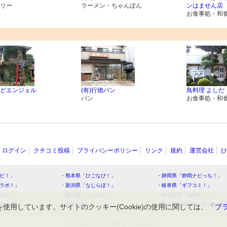
リー
ラーメン・ちゃんぽん
ンはません店
お食事処・和
どエンジェル
(有)行徳パン
鳥料理 よしだ
パン
お食事処・和
ログイン
クチコミ投稿
プライバシーポリシー
リンク
規約
運営会社
ひ
ビ！」
・熊本県「ひごなび！」
・静岡県「静岡ナビっち！」
ラボ！」
・新潟県「なじらぼ！」
・岐阜県「ギフコミ！」
ラボ！」
・香川県「さんラボ！」
・神奈川県「湘南ナビ！」
ラボ！」
・鹿児島県「かごぶら！」
・埼玉県北部地域「彩北なび
を使用しています。サイトのクッキー(Cookie)の使用に関しては、「
プ
(C) HitBit Co.,Ltd. All Rights Reserved.