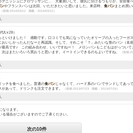
コデニッシュにクロワッサンに… 大量買いして、彼氏に分けるつもりが、全部食
パン
やフランスパンは次回、いただきたいと思いました。来店時、
食パン
まとめ買い
（投稿:2014/03/12 掲載：2014/03/12）
人
/Lv.28）
っといけました！ 感動です。口コミでも気になっていたオリーブの入ったフーガ
においしかったんだなーと再認識。そして、それこそ「？」みたいな形のパン（名
が最高です♪ この組み合わせ、いいですねー！ メロンパンもこどもはがっついて
、次はまたいろいろ買おうと思います。イートインできるのもよいですね。
（投稿:20
人
）
イッチを食べました。普通の
食パン
じゃなくて、ハード系のパンでサンドしてあっ
スがあって、ドリンクも注文できます。
（投稿:2013/07/23 掲載：2013/07/24）
人
になります。
いる場合がございますのでご了承ください。
次の10件