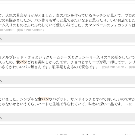
て、人気の具合がうかがえました。奥のパンを作っているキッチンが見えて、プロ
ぶのも悩みましたが、パン作りもずっと見てみたいなぁと思ったり、いいお店でし
ーム入りのものはふわふわしていて優しい味でした。カマンベールのフォカッチャ
016/09/03 掲載：2016/09/05）
人
）
リアルブレッド・Ｑ‘ｓというクリームチーズとクランベリー入りの？の形をしたパ
入ったの、
食パン
どれも美味しかったです。チョコとオリーブが私一押しです。シ
小さくかわいいパン屋さんです。駐車場もあるので安心です。
（投稿:2016/07/12 掲
人
ていました。シンプルな
食パン
やバゲット、サンドイッチとすべておいしいのです
じゃないかというくらいハードな生地で作られていて、味わい深い一品です。
（投
人