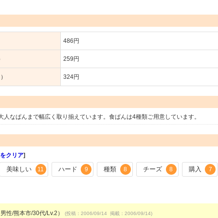
486円
）
259円
り）
324円
大人なぱんまで幅広く取り揃えています。食ぱんは4種類ご用意しています。
をクリア
]
美味しい
ハード
種類
チーズ
購入
11
9
8
8
7
男性/熊本市/30代/Lv.2）
(投稿：2006/09/14 掲載：2006/09/14)