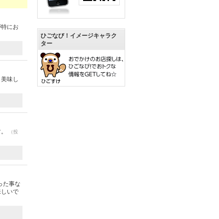
が特にお
ひごなび！イメージキャラク
ター
も美味し
す。
（投
った事な
味しいで