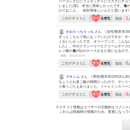
ベーコンエピにフォカッチャにラスクにチョ
いました(笑) 本当に美味しかったです。
食
けてお二人… 絶対美味しいんだと思います!
1
このクチコミに
現在：
かおりっちりっち
さん （女性/熊本市/30代
ずっとこちらで気になっていたのですが、や
くおいしかったです。オリーブって、こんな
した）。中のクランベリーとクリームチーズ
レジ横の
食パン
のケースがまた気になるので
掲載：2013/10/16）
0
このクチコミに
現在：
マキシム
さん （男性/熊本市/20代/Lv.39
ちょうどお昼ご飯の時間だったので、サンド
り食べごたえありました。イートインスペー
0
このクチコミに
現在：
※クチコミ情報はユーザーの主観的なコメント
これらは投稿時の情報のため、変更になって