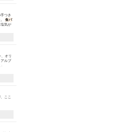
の手つき
た。
食パ
は塩気が
ン、オリ
リアルブ
載：
が、ここ