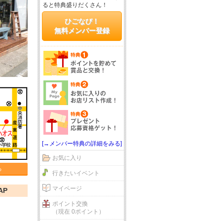
ると特典盛りだくさん！
ひごなび！
無料メンバー登録
[→メンバー特典の詳細をみる]
お気に入り
る
行きたいイベント
マイページ
AP
ポイント交換
（現在 0ポイント）