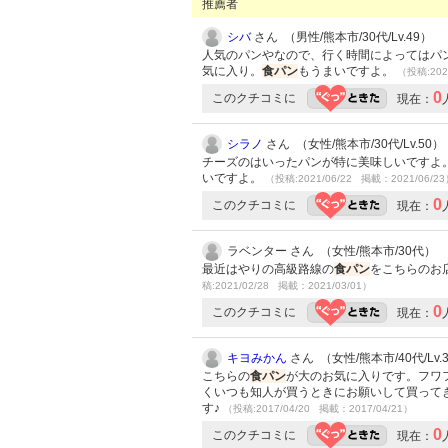
推薦者
シバ
さん （男性/熊本市/30代/Lv.49）
人気のパンやなので、行く時間によってはパ
気に入り。
食パン
もうまいですよ。
（投稿:202
0
このクチコミに
現在：
シラノ
さん （女性/熊本市/30代/Lv.50）
チーズのはいったパンが特に美味しいですよ
いですよ。
（投稿:2021/06/22 掲載：2021/06/2
0
このクチコミに
現在：
ラベンター さん （女性/熊本市/30代）
最近はやりの高級路線の
食パン
をこちらのお
稿:2021/02/28 掲載：2021/03/01）
0
このクチコミに
現在：
キヨみかん
さん （女性/熊本市/40代/Lv.
こちらの
食パン
が大のお気に入りです。フワ
くいつも知人が買うときにお願いして買って
す♪
（投稿:2017/04/20 掲載：2017/04/21）
0
このクチコミに
現在：