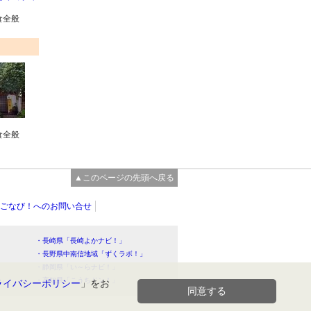
食全般
食全般
▲このページの先頭へ戻る
ごなび！へのお問い合せ
・長崎県「長崎よかナビ！」
・長野県中南信地域「ずくラボ！」
・静岡県「い～らナビ！」
！」
・高知県「こうちドン！」
ライバシーポリシー
」をお
同意する