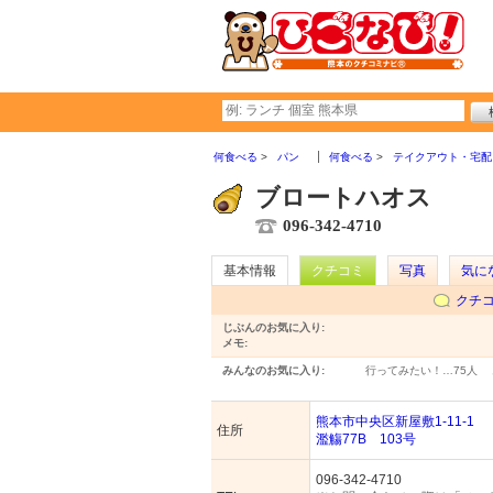
何食べる
パン
何食べる
テイクアウト・宅配
ブロートハオス
096-342-4710
基本情報
クチコミ
写真
気に
クチ
じぶんのお気に入り:
メモ:
みんなのお気に入り:
行ってみたい！…
75人
熊本市中央区新屋敷1-11-1
住所
濫觴77B 103号
096-342-4710