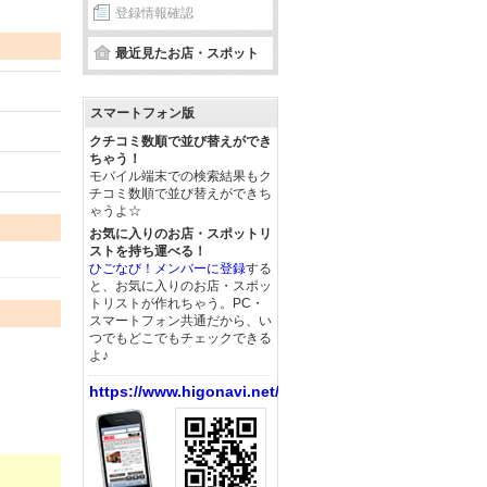
登録情報確認
最近見たお店・スポット
スマートフォン版
クチコミ数順で並び替えができ
ちゃう！
モバイル端末での検索結果もク
チコミ数順で並び替えができち
ゃうよ☆
お気に入りのお店・スポットリ
ストを持ち運べる！
ひごなび！メンバーに登録
する
と、お気に入りのお店・スポッ
トリストが作れちゃう。PC・
スマートフォン共通だから、い
つでもどこでもチェックできる
よ♪
https://www.higonavi.net/