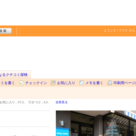
ようこそ！
ゲスト
さん
なるクチコミ探検
コミを書く
チェックイン
お気に入り
メモを書く
印刷用ページ
お気に入り…
37人
行きつけ…
4人
全部見る