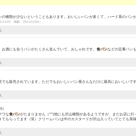
ンの種類が少ないということもあります。おいしいパンが多くて、ハード系のパン
1/12/01 掲載：2021/12/02）
人
。お酒にも合うパンがたくさん並んでいて、おしゃれです。
食パン
などの定番パン
3）
人
店でも販売されています。ただでもおいしいパン屋さんなだけに最高においしいで
人
30）
フワな
食パン
がたまりません（^^)他にも沢山種類があるようですが、まだお店に行
きてもらってます（笑）クリームパンは中のカスタードが沢山入っていてとても美
人