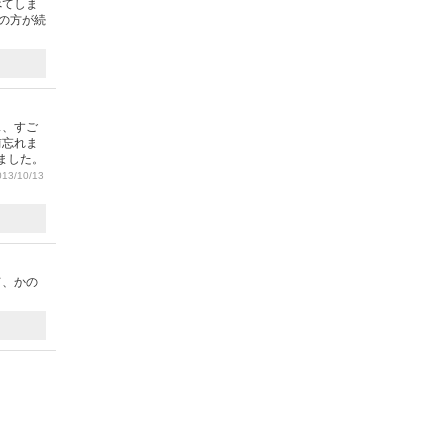
べてしま
の方が続
ス、すご
前忘れま
ました。
13/10/13
て、かの