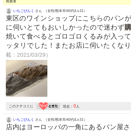
推薦者
いちごぴんく
さん （女性/熊本市/40代/Lv.31）
東区のワインショップにこちらのパンが
に伺いとてもおいしかったので迷わず
焼いて食べるとゴロゴロくるみが入っ
ッタリでした！またお店に伺いたくな
載：2021/03/29）
0
このクチコミに
現在：
人
いちごぴんく
さん （女性/熊本市/40代/Lv.31）
店内はヨーロッパの一角にあるパン屋さ