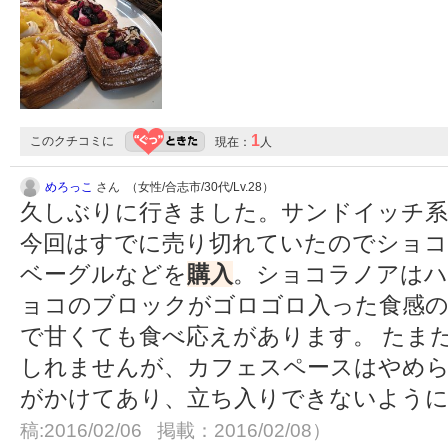
1
このクチコミに
現在：
人
めろっこ
さん （女性/合志市/30代/Lv.28）
久しぶりに行きました。サンドイッチ
今回はすでに売り切れていたのでショ
ベーグルなどを
購入
。ショコラノアはハ
ョコのブロックがゴロゴロ入った食感
で甘くても食べ応えがあります。 たま
しれませんが、カフェスペースはやめ
がかけてあり、立ち入りできないよう
稿:2016/02/06 掲載：2016/02/08）