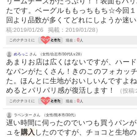
リームチーズがたっぷり！！表面もパ
たです。ベーグルももっちもち☆今回１
回より品数が多くてどれにしようか迷
稿:2019/01/26 掲載：2019/01/28）
0
このクチコミに
現在：
人
めろっこ
さん （女性/合志市/30代/Lv.28）
あまりお店は広くはないですが、ハード
なパンがたくさん！きのこのフォカッ
た。ほんとに生地がおいしいんですよね
めるとパリパリ感が復活します！
（投稿:2
0
このクチコミに
現在：
人
ラベンター さん （女性/熊本市/30代）
遅い時間に伺ったのでいつも買うパン
ュを
購入
したのですが、チョコと生地