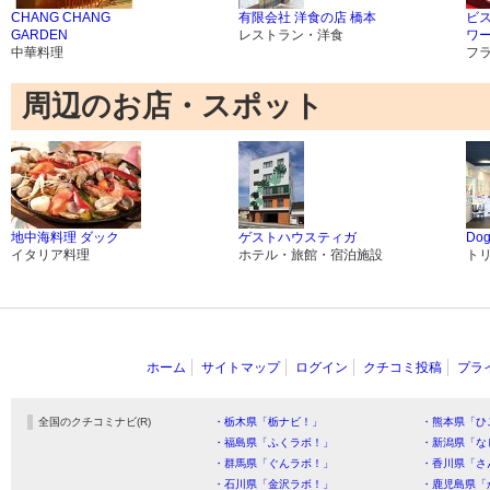
CHANG CHANG
有限会社 洋食の店 橋本
ビス
GARDEN
レストラン・洋食
ワ
中華料理
フ
周辺のお店・スポット
地中海料理 ダック
ゲストハウスティガ
Dog
イタリア料理
ホテル・旅館・宿泊施設
ト
ホーム
サイトマップ
ログイン
クチコミ投稿
プラ
全国のクチコミナビ(R)
・栃木県「栃ナビ！」
・熊本県「ひ
・福島県「ふくラボ！」
・新潟県「な
・群馬県「ぐんラボ！」
・香川県「さ
・石川県「金沢ラボ！」
・鹿児島県「