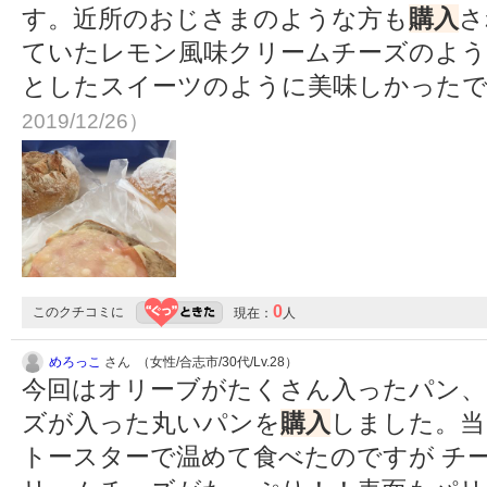
す。近所のおじさまのような方も
購入
さ
ていたレモン風味クリームチーズのよ
としたスイーツのように美味しかった
2019/12/26）
0
このクチコミに
現在：
人
めろっこ
さん （女性/合志市/30代/Lv.28）
今回はオリーブがたくさん入ったパン、
ズが入った丸いパンを
購入
しました。当
トースターで温めて食べたのですが チ