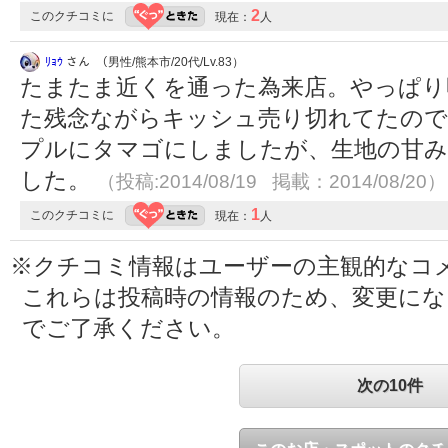
2
このクチコミに
現在：
人
ﾘｮｳ
さん （男性/熊本市/20代/Lv.83）
たまたま近くを通った為来店。やっぱり
た残念ながらキッシュ売り切れてたの
プルにタマゴにしましたが、生地の甘み
した。
（投稿:2014/08/19 掲載：2014/08/20）
1
このクチコミに
現在：
人
※クチコミ情報はユーザーの主観的なコ
これらは投稿時の情報のため、変更に
でご了承ください。
次の10件