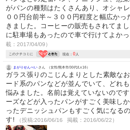
がパンの種類はたくさんあり、オシャレ
００円台前半～３００円程度と幅広かっ
きました。コーヒーの販売もされてまし
に駐車場もあったので車で行けてよか
載：2017/04/09）
0
このクチコミに
現在：
人
まがりせんべい
さん （女性/熊本市/30代/Lv.16）
ガラス張りのこじんまりとした素敵なお
ード系のパンなどが並んでいて、どれ
悩みました。名前は覚えていないのです
ーズなどが入ったパンがすごく美味しか
ったデニッシュパンもすごく気になる
す!
（投稿:2016/06/16 掲載：2016/06/22）