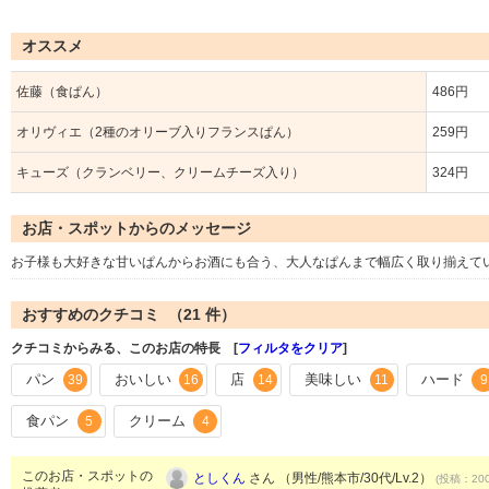
オススメ
佐藤（食ぱん）
486円
オリヴィエ（2種のオリーブ入りフランスぱん）
259円
キューズ（クランベリー、クリームチーズ入り）
324円
お店・スポットからのメッセージ
お子様も大好きな甘いぱんからお酒にも合う、大人なぱんまで幅広く取り揃えて
おすすめのクチコミ （
21
件）
クチコミからみる、このお店の特長 [
フィルタをクリア
]
パン
おいしい
店
美味しい
ハード
39
16
14
11
9
食パン
クリーム
5
4
このお店・スポットの
としくん
さん （男性/熊本市/30代/Lv.2）
(投稿：200