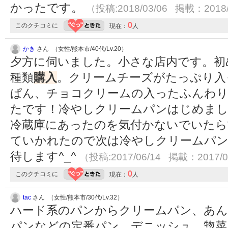
かったです。
（投稿:2018/03/06 掲載：2018/
0
このクチコミに
現在：
人
かき
さん （女性/熊本市/40代/Lv.20）
夕方に伺いました。小さな店内です。初
種類
購入
。クリームチーズがたっぷり入
ぱん、チョコクリームの入ったふんわ
たです！冷やしクリームパンはじめま
冷蔵庫にあったのを気付かないでいたら
ていかれたので次は冷やしクリームパン
待します^_^
（投稿:2017/06/14 掲載：2017/0
0
このクチコミに
現在：
人
tac
さん （女性/熊本市/30代/Lv.32）
ハード系のパンからクリームパン、あ
パンなどの定番パン、デニッシュ、惣菜