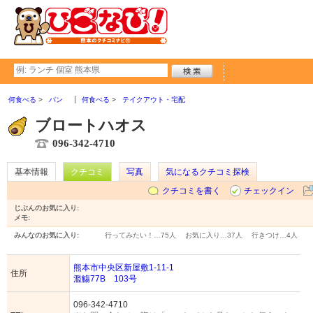
何食べる
パン
何食べる
テイクアウト・宅配
ブロートハオス
096-342-4710
基本情報
クチコミ
写真
気になるクチコミ探検
クチコミを書く
チェックイン
じぶんのお気に入り:
メモ:
みんなのお気に入り:
行ってみたい！…
75人
お気に入り…
37人
行きつけ…
4人
熊本市中央区新屋敷1-11-1
住所
濫觴77B 103号
096-342-4710