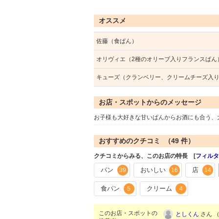
オススメ
佐藤（食ぱん）
オリヴィエ（2種のオリーブ入りフランスぱん
キューズ（クランベリー、クリームチーズ入
お店・スポットからのメッセージ
お子様も大好きな甘いぱんからお酒にも合う、
おすすめのクチコミ （
49
件）
クチコミからみる、このお店の特長 [
フィルタ
パン
おいしい
店
39
16
14
食パン
クリーム
5
4
このお店・スポットの
としくん
さん （