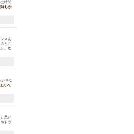
のに時間
美味しか
ランスあ
ぐのとこ
〜と。次
った事な
味しい
で
ぁと思い
ーやドラ