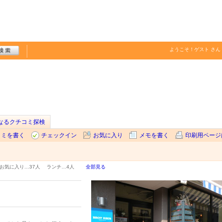
ようこそ！
ゲスト
さん
なるクチコミ探検
コミを書く
チェックイン
お気に入り
メモを書く
印刷用ページ
お気に入り…
37人
ランチ…
4人
全部見る