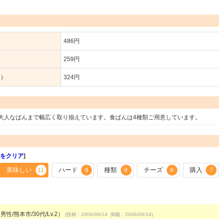
486円
）
259円
り）
324円
大人なぱんまで幅広く取り揃えています。食ぱんは4種類ご用意しています。
をクリア
]
美味しい
ハード
種類
チーズ
購入
11
9
8
8
7
男性/熊本市/30代/Lv.2）
(投稿：2006/09/14 掲載：2006/09/14)