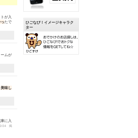
ストが入
かっ
たで
ひごなび！イメージキャラク
ター
リームが
も
美味し
蔵庫に入
2/24 掲