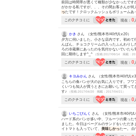
前回は時間帯が悪くて種類が少なかったです
がかかる私ですが、、、その間お客さんが何人
っ
たです！クロックムッシュもボリュームあっ
0
このクチコミに
現在：
かき
さん （女性/熊本市/40代/Lv.20）
夕方に伺いました。小さな店内です。初めて
んぱん、チョコクリームの入ったふんわりし
ろの冷蔵庫にあったのを気付かないでいたら
回に期待します^_^
（投稿:2017/06/14 掲載：201
0
このクチコミに
現在：
キヨみかん
さん （女性/熊本市/40代/Lv.
こちらの食パンが大のお気に入りです。フワフ
くいつも知人が買うときにお願いして買って
す♪
（投稿:2017/04/20 掲載：2017/04/21）
0
このクチコミに
現在：
いちごぴんく
さん （女性/熊本市/40代/Lv
ハード系のパンが多い中、フルーツの乗った
ました。今日はベーグルのサンドをいただき
イトマトも入っていて、
美味しかっ
たー。 