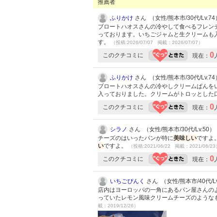
推薦者
ふりかけ
さん （女性/熊本市/30代/Lv.74
ブロートハオスさんの冷やして食べるフレン
っております。いちごジャムと生クリームも
す。
（投稿:2026/07/07 掲載：2026/07/07）
0
このクチコミに
現在：
ふりかけ
さん （女性/熊本市/30代/Lv.74
ブロートハオスさんの冷やしクリームぱんを
入っておりました。クリームがトロッとした
0
このクチコミに
現在：
シラノ
さん （女性/熊本市/30代/Lv.50）
チーズのはいったパンが特に
美味しい
ですよ
い
ですよ。
（投稿:2021/06/22 掲載：2021/06/2
0
このクチコミに
現在：
いちごぴんく
さん （女性/熊本市/40代/Lv
店内はヨーロッパの一角にあるパン屋さんの
っていたレモン風味クリームチーズのような
載：2019/12/26）