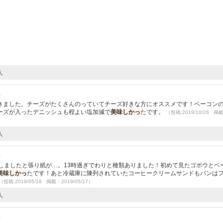
人
）
きました。チーズがたくさんのっていてチーズ好きな方にオススメです！ベーコン
ーズが入ったデニッシュも程よい塩加減で
美味しかっ
たです。
（投稿:2019/10/26 掲
人
）
しましたと張り紙が…。13時過ぎでわりと種類ありました！初めて見たゴボウとベ
美味しかっ
たです！あと冷蔵庫に陳列されていたコーヒークリームサンドもパンは
（投稿:2019/05/16 掲載：2019/05/17）
人
）