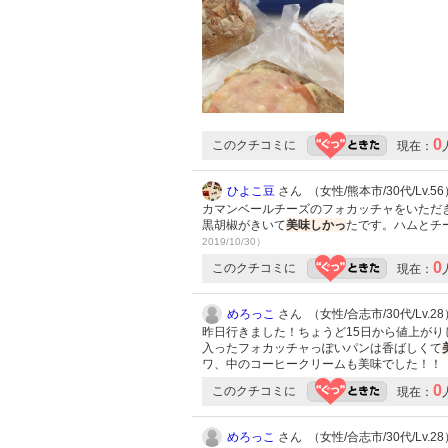
0
このクチコミに
現在：
ひよこ豆
さん （女性/熊本市/30代/Lv.56
カマンベールチーズのフォカッチャをいただ
黒胡椒がきいて
美味しかっ
たです。ハムとチ
2019/10/30）
0
このクチコミに
現在：
めろっこ
さん （女性/合志市/30代/Lv.28
昨日行きました！ちょうど15日から値上がり
入ったフォカッチャっぽいパンは香ばしくて
ワ、中のコーヒークリームも美味でした！！
0
このクチコミに
現在：
めろっこ
さん （女性/合志市/30代/Lv.28