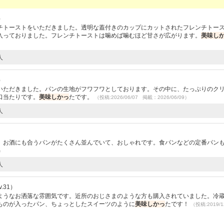
）
チトーストをいただきました。透明な蓋付きのカップにカットされたフレンチトー
入っておりました。フレンチトーストは噛めば噛むほど甘さが広がります。
美味し
人
）
いただきました。パンの生地がフワフワとしております。その中に、たっぷりのク
口当たりです。
美味しかっ
たです。
（投稿:2026/06/07 掲載：2026/06/09）
人
。お酒にも合うパンがたくさん並んでいて、おしゃれです。食パンなどの定番パン
3）
人
.31）
ようなお洒落な雰囲気です。近所のおじさまのような方も購入されていました。冷
ものが入ったパン、ちょっとしたスイーツのように
美味しかっ
たです！
（投稿:2019/1