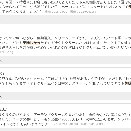
が、今回１２時過ぎにお店に着いたのでとてもたくさんの種類がありました！選ぶ
も来られて手狭になるほどでした(^^;; ベーコンエピはマスタードが少し入ってて
て満腹になりましたぁ^ ^
（投稿:2019/04/15 掲載：2019/04/16）
人
行ったので迷いながら三種類購入。クリームチーズがたっぷり入ったハード系、フ
たパン…どれも
美味しかっ
たです！冷やしクリームパンはじめました、とドアのす
常連さんらしき方が買い占めていかれたので次は冷やしクリームパンが食べたいな
7/06/15）
人
30）
ワな食パンがたまりません（^^)他にも沢山種類があるようですが、まだお店に行
きてもらってます（笑）クリームパンは中のカスタードが沢山入っていてとても
美
人
.31）
サクサクのパイあり、アーモンドクリームや豆パンあり、華やかなパン屋さんだな
ました。ハーブの香りとサーモンと生ハムがふんわり口の中で広がります。ケッパ
白ワインとかにもあいそうですよ。
（投稿:2016/08/10 掲載：2016/08/10）