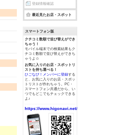
登録情報確認
最近見たお店・スポット
スマートフォン版
クチコミ数順で並び替えができ
ちゃう！
モバイル端末での検索結果もク
チコミ数順で並び替えができち
ゃうよ☆
お気に入りのお店・スポットリ
ストを持ち運べる！
ひごなび！メンバーに登録
する
と、お気に入りのお店・スポッ
トリストが作れちゃう。PC・
スマートフォン共通だから、い
つでもどこでもチェックできる
よ♪
https://www.higonavi.net/