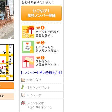
ると特典盛りだくさん！
ひごなび！
無料メンバー登録
[→メンバー特典の詳細をみる]
お気に入り
る
行きたいイベント
マイページ
AP
ポイント交換
（現在 0ポイント）