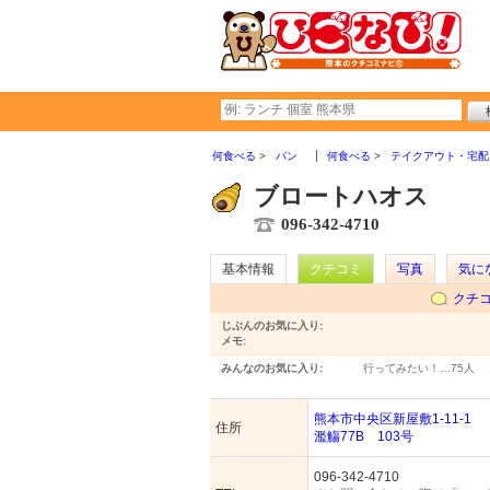
何食べる
パン
何食べる
テイクアウト・宅配
ブロートハオス
096-342-4710
基本情報
クチコミ
写真
気に
クチ
じぶんのお気に入り:
メモ:
みんなのお気に入り:
行ってみたい！…
75人
熊本市中央区新屋敷1-11-1
住所
濫觴77B 103号
096-342-4710