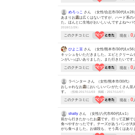
めろっこ
さん （女性/合志市/30代/Lv.28
あまりお
店
は広くはないですが、ハード系の
た。ほんとに生地がおいしいんですよね〜バ
2018/11/29）
0
このクチコミに
現在：
ひよこ豆
さん （女性/熊本市/30代/Lv.56
キッシュをいただきました。エビとクリーム
ンがいっぱいありました。また行きたいです
0
このクチコミに
現在：
ラベンター さん （女性/熊本市/30代）
おしゃれなお
店
においしいパンがたくさん並
す。
（投稿:2017/11/03 掲載：2017/11/07）
0
このクチコミに
現在：
shally
さん （女性/八代市/60代/Lv.1）
前から行きたかったお
店
です。行って正解で
食べやすかったです。チーズがあうパンが大
がら食べました。お値段も、そう高くはあり