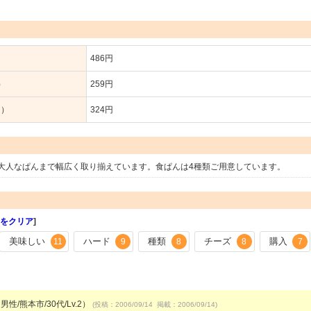
486円
）
259円
り）
324円
大人なぱんまで幅広く取り揃えています。食ぱんは4種類ご用意しています。
をクリア
]
美味しい
ハード
種類
チーズ
購入
11
9
8
8
7
男性/熊本市/30代/Lv.2）
(投稿：2006/09/14 掲載：2006/09/14)