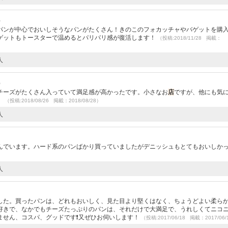
）
パンが中心でおいしそうなパンがたくさん！きのこのフォカッチャやバゲットを購
ゲットもトースターで温めるとパリパリ感が復活します！
（投稿:2018/11/28 掲載：
人
）
チーズがたくさん入っていて満足感が高かったです。小さなお
店
ですが、他にも気
。
（投稿:2018/08/26 掲載：2018/08/28）
人
んでいます。ハード系のパンばかり買っていましたがデニッシュもとてもおいしか
人
した。買ったパンは、どれもおいしく、見た目より堅くはなく、ちょうどよい柔ら
好きで、なかでもチーズたっぷりのパンは、それだけで大満足で、うれしくてニコ
ません、コスパ、グッドです❗又ぜひお伺いします！
（投稿:2017/06/18 掲載：2017/06/