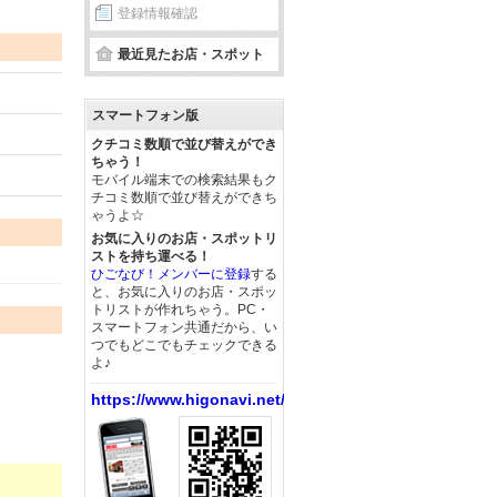
登録情報確認
最近見たお店・スポット
スマートフォン版
クチコミ数順で並び替えができ
ちゃう！
モバイル端末での検索結果もク
チコミ数順で並び替えができち
ゃうよ☆
お気に入りのお店・スポットリ
ストを持ち運べる！
ひごなび！メンバーに登録
する
と、お気に入りのお店・スポッ
トリストが作れちゃう。PC・
スマートフォン共通だから、い
つでもどこでもチェックできる
よ♪
https://www.higonavi.net/