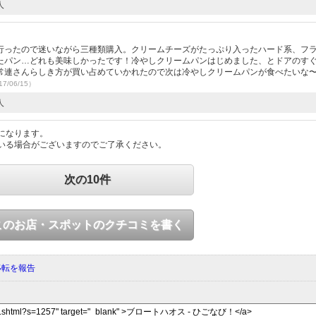
人
行ったので迷いながら三種類購入。クリームチーズがたっぷり入ったハード系、フ
たパン…どれも美味しかったです！冷やしクリームパンはじめました、とドアのす
常連さんらしき方が買い占めていかれたので次は冷やしクリームパンが食べたいな
7/06/15）
人
になります。
いる場合がございますのでご了承ください。
次の10件
このお店・スポットのクチコミを書く
移転を報告