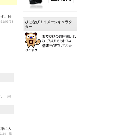
です。軽
ひごなび！イメージキャラク
21/03/28
ター
す。
（投
蔵庫に入
2/24 掲