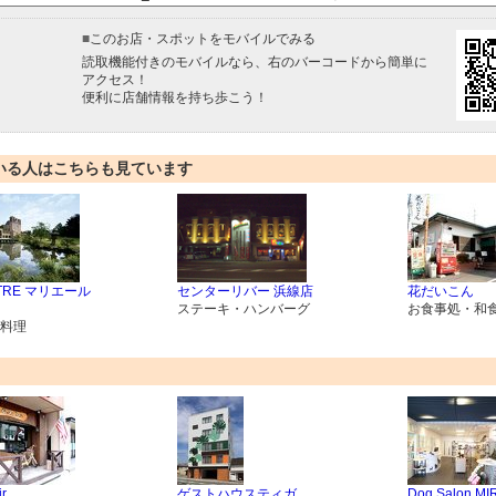
■
このお店・スポットをモバイルでみる
読取機能付きのモバイルなら、右のバーコードから簡単に
アクセス！
便利に店舗情報を持ち歩こう！
いる人はこちらも見ています
ATRE マリエール
センターリバー 浜線店
花だいこん
ステーキ・ハンバーグ
お食事処・和
料理
r
ゲストハウスティガ
Dog Salon MI