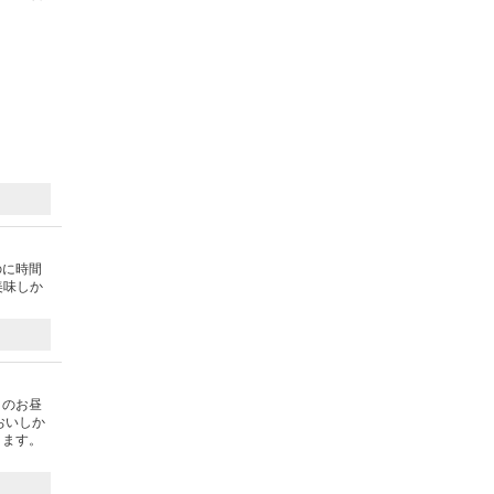
のに時間
美味しか
日のお昼
おいしか
きます。