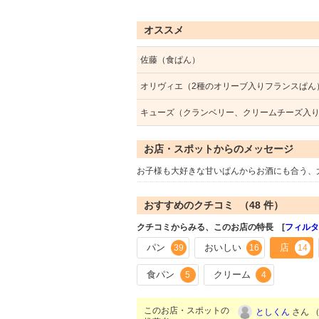
オススメ
佐藤（食ぱん）
オリヴィエ（2種のオリーブ入りフランスぱん
キューズ（クランベリー、クリームチーズ入
お店・スポットからのメッセージ
お子様も大好きな甘いぱんからお酒にも合う、
おすすめのクチコミ （
48
件）
クチコミからみる、このお店の特長 [
フィルタ
パン
おいしい
店
39
16
14
食パン
クリーム
5
4
このお店・スポットの
としくん
さん （