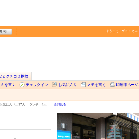
ようこそ！
ゲスト
さん
なるクチコミ探検
コミを書く
チェックイン
お気に入り
メモを書く
印刷用ページ
お気に入り…
37人
ランチ…
4人
全部見る