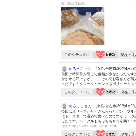
載：2019/12/26）
0
このクチコミに
現在：
めろっこ
さん （女性/合志市/30代/Lv.28
前回は時間帯が悪くて種類が少なかったです
がかかる私ですが、、、その間お客さんが何人
ったです！クロックムッシュもボリュームあっ
0
このクチコミに
現在：
めろっこ
さん （女性/合志市/30代/Lv.28
今回はオリーブがたくさん入ったパン、ブル
にトースターで温めて食べたのですが チー
ったです。ベーグルももっちもち☆今回１３
（投稿:2019/01/26 掲載：2019/01/28）
0
このクチコミに
現在：