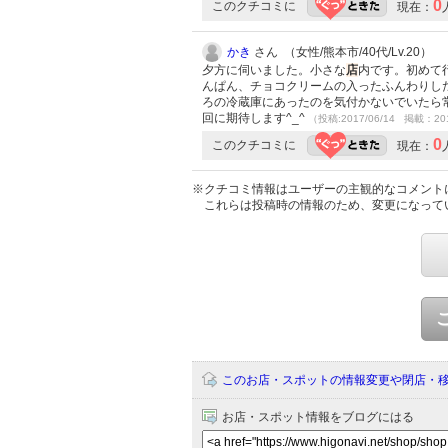
0
このクチコミに
現在：
かき
さん （女性/熊本市/40代/Lv.20）
夕方に伺いました。小さな
店
内です。初めて
んぱん、チョコクリームの入ったふんわりし
ろの冷蔵庫にあったのを気付かないでいたら
回に期待します^_^
（投稿:2017/06/14 掲載：201
0
このクチコミに
現在：
※クチコミ情報はユーザーの主観的なコメント
これらは投稿時の情報のため、変更になって
このお店・スポットの情報変更や閉店・
お店・スポット情報をブログにはる