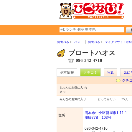
何食べる
パン
何食べる
テイクアウト・宅配
ブロートハオス
096-342-4710
基本情報
クチコミ
写真
気に
クチ
じぶんのお気に入り:
メモ:
みんなのお気に入り:
行ってみたい！…
75人
熊本市中央区新屋敷1-11-1
住所
濫觴77B 103号
096-342-4710