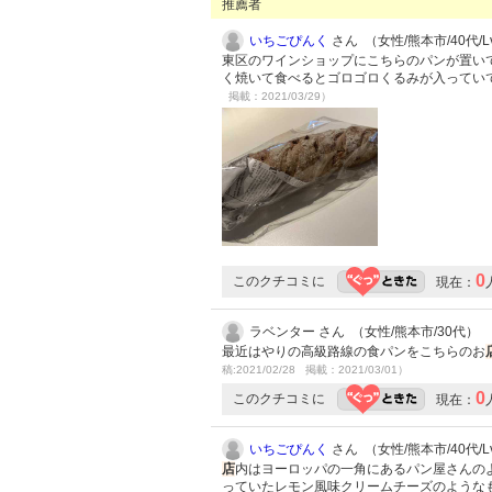
推薦者
いちごぴんく
さん （女性/熊本市/40代/Lv
東区のワインショップにこちらのパンが置い
く焼いて食べるとゴロゴロくるみが入ってい
掲載：2021/03/29）
0
このクチコミに
現在：
ラベンター さん （女性/熊本市/30代）
最近はやりの高級路線の食パンをこちらのお
稿:2021/02/28 掲載：2021/03/01）
0
このクチコミに
現在：
いちごぴんく
さん （女性/熊本市/40代/Lv
店
内はヨーロッパの一角にあるパン屋さんの
っていたレモン風味クリームチーズのような