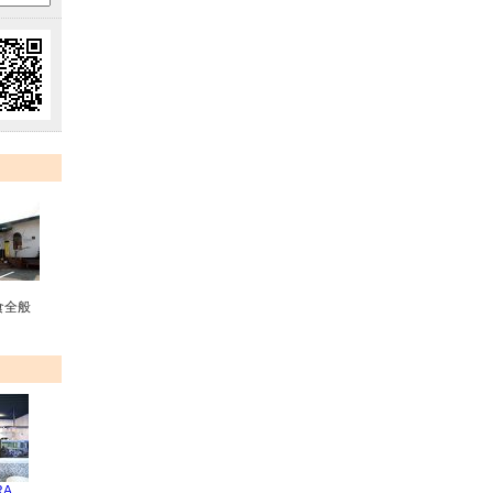
食全般
RA