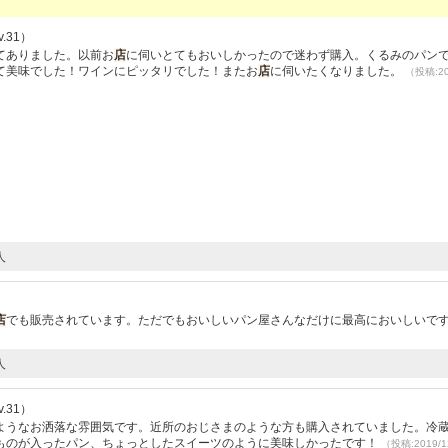
.31）
てありました。以前お
店
に伺いとてもおいしかったので迷わず購入。くるみのパン
て美味でした！ワインにピッタリでした！またお
店
に伺いたくなりました。
（投稿:20
人
店
でも販売されています。ただでもおいしいパン屋さんなだけに最高においしいで
人
.31）
ようなお洒落な雰囲気です。近所のおじさまのような方も購入されていました。冷
ものが入ったパン、ちょっとしたスイーツのように美味しかったです！
（投稿:2019/1