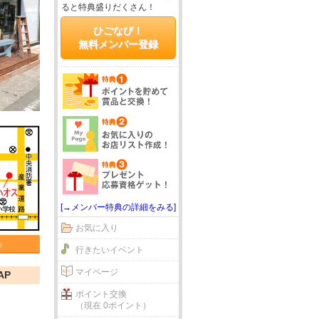
ると特典盛りだくさん！
ひごなび！
無料メンバー登録
[→メンバー特典の詳細をみる]
お気に入り
る
行きたいイベント
マイページ
AP
ポイント交換
（現在 0ポイント）