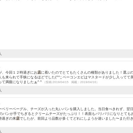
人
）
が、今回１２時過ぎにお
店
に着いたのでとてもたくさんの種類がありました！選ぶ
も来られて手狭になるほどでした(^^;; ベーコンエピはマスタードが少し入ってて
て満腹になりましたぁ^ ^
（投稿:2019/04/15 掲載：2019/04/16）
人
）
ーベリーベーグル、チーズが入った丸いパンを購入しました。当日食べきれず、翌
ズのパンが手でちぎるとクリームチーズがたっぷり！！表面もパリパリになりとても
時過ぎの来
店
でしたが、前回より品数が多くてどれにしようか迷いました〜また行
人