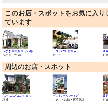
このお店・スポットをお気に入り
ています
うなぎ 川魚料理 かわ専
三木屋cafe 熊本店
阿
うなぎ・天ぷら
カフェ
お
周辺のお店・スポット
らぶらんどエンジェル
ゲストハウスティガ
農家
雑貨
ホテル・旅館・宿泊施設
お