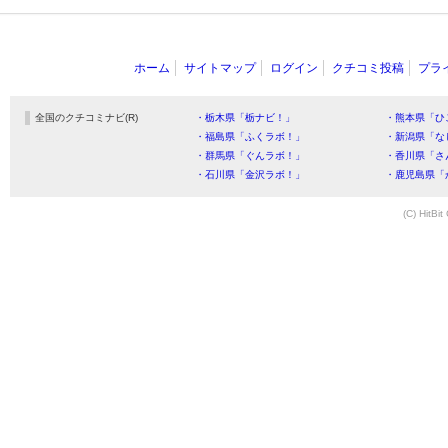
ホーム
サイトマップ
ログイン
クチコミ投稿
プラ
全国のクチコミナビ(R)
・栃木県「栃ナビ！」
・熊本県「ひ
・福島県「ふくラボ！」
・新潟県「な
・群馬県「ぐんラボ！」
・香川県「さ
・石川県「金沢ラボ！」
・鹿児島県「
(C) HitBit