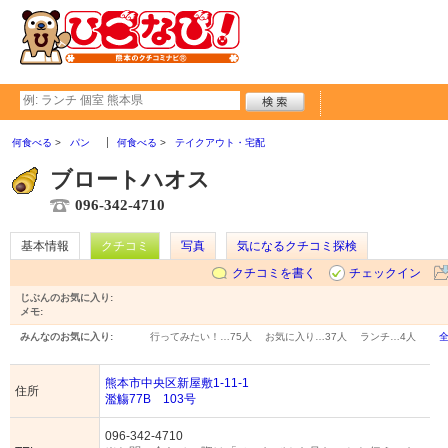
何食べる
パン
何食べる
テイクアウト・宅配
ブロートハオス
096-342-4710
基本情報
クチコミ
写真
気になるクチコミ探検
クチコミを書く
チェックイン
じぶんのお気に入り:
メモ:
みんなのお気に入り:
行ってみたい！…
75人
お気に入り…
37人
ランチ…
4人
熊本市中央区新屋敷1-11-1
住所
濫觴77B 103号
096-342-4710