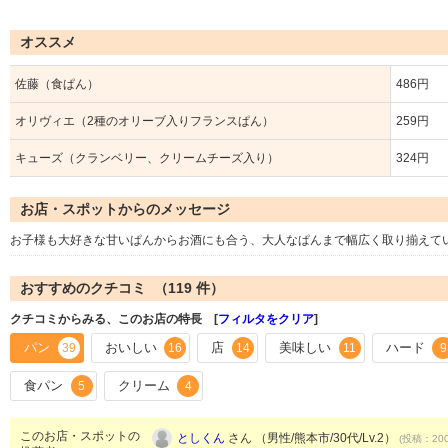
オススメ
佐藤（食ぱん）
486円
オリヴィエ（2種のオリーブ入りフランスぱん）
259円
キューズ（クランベリー、クリームチーズ入り）
324円
お店・スポットからのメッセージ
お子様も大好きな甘いぱんからお酒にも合う、大人なぱんまで幅広く取り揃えて
おすすめのクチコミ （
119
件）
クチコミからみる、このお店の特長 [
フィルタをクリア
]
パン
おいしい
店
美味しい
ハード
39
16
14
11
9
食パン
クリーム
5
4
このお店・スポットの
としくん
さん （男性/熊本市/30代/Lv.2）
(投稿：200