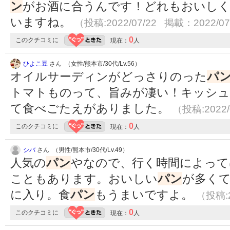
ン
がお酒に合うんです！どれもおいし
いますね。
（投稿:2022/07/22 掲載：2022/07
0
このクチコミに
現在：
人
ひよこ豆
さん （女性/熊本市/30代/Lv.56）
オイルサーディンがどっさりのった
パ
トマトものって、旨みが凄い！キッシ
て食べごたえがありました。
（投稿:2022/
0
このクチコミに
現在：
人
シバ
さん （男性/熊本市/30代/Lv.49）
人気の
パン
やなので、行く時間によって
こともあります。おいしい
パン
が多く
に入り。食
パン
もうまいですよ。
（投稿:2
0
このクチコミに
現在：
人