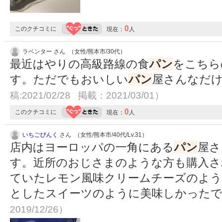
0
このクチコミに
現在：
人
ラベンター さん （女性/熊本市/30代）
最近はやりの高級路線の食
パン
をこちら
す。ただでもおいしい
パン
屋さんなだ
稿:2021/02/28 掲載：2021/03/01）
0
このクチコミに
現在：
人
いちごぴんく
さん （女性/熊本市/40代/Lv.31）
店内はヨーロッパの一角にある
パン
屋さ
す。近所のおじさまのような方も購入さ
ていたレモン風味クリームチーズのよ
としたスイーツのように美味しかった
2019/12/26）