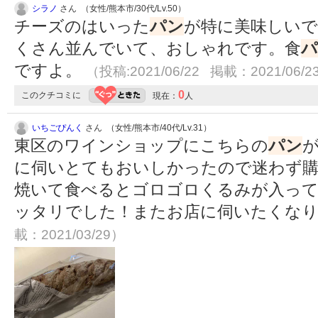
シラノ
さん （女性/熊本市/30代/Lv.50）
チーズのはいった
パン
が特に美味しい
くさん並んでいて、おしゃれです。食
パ
ですよ。
（投稿:2021/06/22 掲載：2021/06/2
0
このクチコミに
現在：
人
いちごぴんく
さん （女性/熊本市/40代/Lv.31）
東区のワインショップにこちらの
パン
に伺いとてもおいしかったので迷わず
焼いて食べるとゴロゴロくるみが入っ
ッタリでした！またお店に伺いたくな
載：2021/03/29）