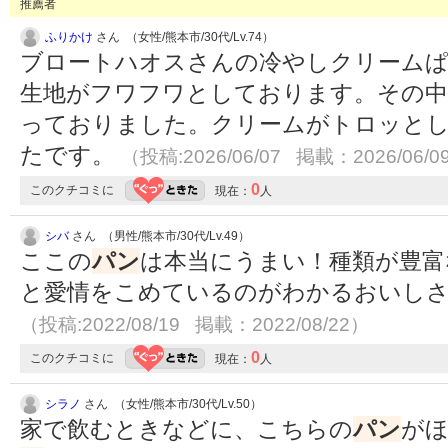
推薦者
ふりかけ
さん （女性/熊本市/30代/Lv.74）
ブロートハオスさんの冷やしクリーム
生地がフワフワとしております。その中
っておりました。クリームがトロッとし
たです。
（投稿:2026/06/07 掲載：2026/06/0
0
このクチコミに
現在：
人
シバ
さん （男性/熊本市/30代/Lv.49）
ここの
パン
は本当にうまい！種類が豊富
と愛情をこめているのがわかるおいし
（投稿:2022/08/19 掲載：2022/08/22）
0
このクチコミに
現在：
人
シラノ
さん （女性/熊本市/30代/Lv.50）
家で飲むときなどに、こちらの
パン
が