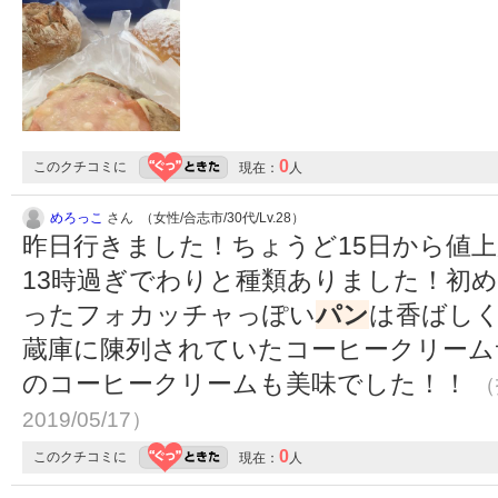
0
このクチコミに
現在：
人
めろっこ
さん （女性/合志市/30代/Lv.28）
昨日行きました！ちょうど15日から値
13時過ぎでわりと種類ありました！初
ったフォカッチャっぽい
パン
は香ばし
蔵庫に陳列されていたコーヒークリーム
のコーヒークリームも美味でした！！
（
2019/05/17）
0
このクチコミに
現在：
人