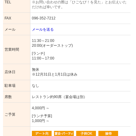
TEL
※お問い合わせの際は「ひごなび！を見た」とお伝えいた
だければ幸いです。
FAX
096-352-7212
メール
メールを送る
11:30～21:00
20:00(オーダーストップ)
営業時間
[ランチ]
11:00～17:00
無休
店休日
※12月31日と1月1日は休み
駐車場
なし
席数
レストラン約90席（宴会場は別）
4,000円 ～
ご予算
[ランチ予算]
1,000円 ～