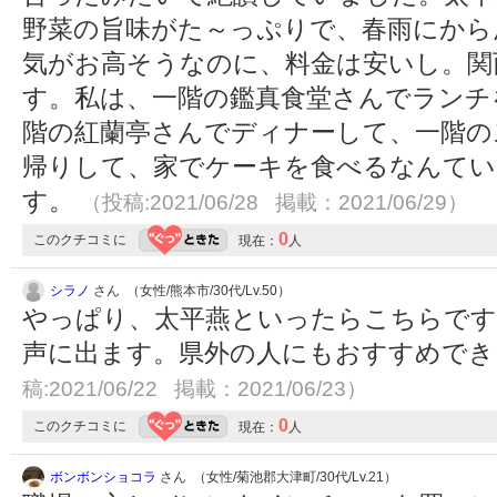
野菜の旨味がた～っぷりで、春雨にから
気がお高そうなのに、料金は安いし。関
す。私は、一階の鑑真食堂さんでランチ
階の紅蘭亭さんでディナーして、一階の
帰りして、家でケーキを食べるなんてい
す。
（投稿:2021/06/28 掲載：2021/06/29）
0
このクチコミに
現在：
人
シラノ
さん （女性/熊本市/30代/Lv.50）
やっぱり、太平燕といったらこちらです
声に出ます。県外の人にもおすすめで
稿:2021/06/22 掲載：2021/06/23）
0
このクチコミに
現在：
人
ボンボンショコラ
さん （女性/菊池郡大津町/30代/Lv.21）