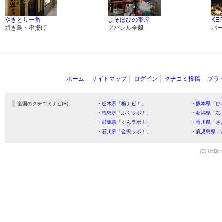
やきとり一番
よそほひの帯屋
KE
焼き鳥・串揚げ
アパレル全般
バ
ホーム
サイトマップ
ログイン
クチコミ投稿
プラ
全国のクチコミナビ(R)
・栃木県「栃ナビ！」
・熊本県「ひ
・福島県「ふくラボ！」
・新潟県「な
・群馬県「ぐんラボ！」
・香川県「さ
・石川県「金沢ラボ！」
・鹿児島県「
(C) HitBit