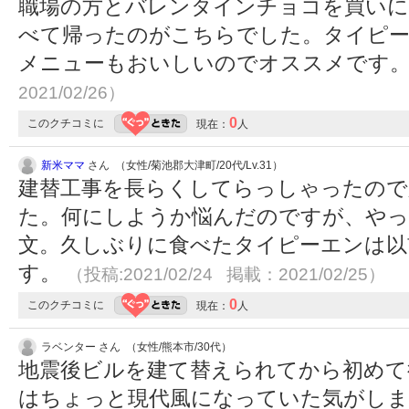
職場の方とバレンタインチョコを買いに
べて帰ったのがこちらでした。タイピ
メニューもおいしいのでオススメです
2021/02/26）
0
このクチコミに
現在：
人
新米ママ
さん （女性/菊池郡大津町/20代/Lv.31）
建替工事を長らくしてらっしゃったので
た。何にしようか悩んだのですが、や
文。久しぶりに食べたタイピーエンは以
す。
（投稿:2021/02/24 掲載：2021/02/25）
0
このクチコミに
現在：
人
ラベンター さん （女性/熊本市/30代）
地震後ビルを建て替えられてから初めて
はちょっと現代風になっていた気がしま