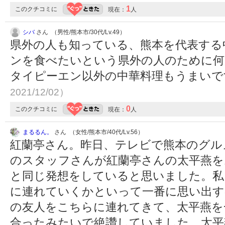
1
このクチコミに
現在：
人
シバ
さん （男性/熊本市/30代/Lv.49）
県外の人も知っている、熊本を代表する
ンを食べたいという県外の人のために何
タイピーエン以外の中華料理もうまい
2021/12/02）
0
このクチコミに
現在：
人
まるるん。
さん （女性/熊本市/40代/Lv.56）
紅蘭亭さん。昨日、テレビで熊本のグル
のスタッフさんが紅蘭亭さんの太平燕を
と同じ発想をしていると思いました。私
に連れていくかといって一番に思い出す
の友人をこちらに連れてきて、太平燕を
合ったみたいで絶讚していました。太平