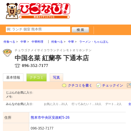
何食べる
中華
中華料理
何食べる
中華
ラーメン・ちゃんぽん
チュウゴクメイサイコウランテイシモトオリホンテン
中国名菜 紅蘭亭 下通本店
096-352-7177
基本情報
クチコミ
写真
クチコミを書く
チェックイン
じぶんのお気に入り:
メモ:
みんなのお気に入り:
お気に入り…
21人
行ってみたい！…
13人
デート…
2人
住所
熊本市中央区安政町5-26
096-352-7177