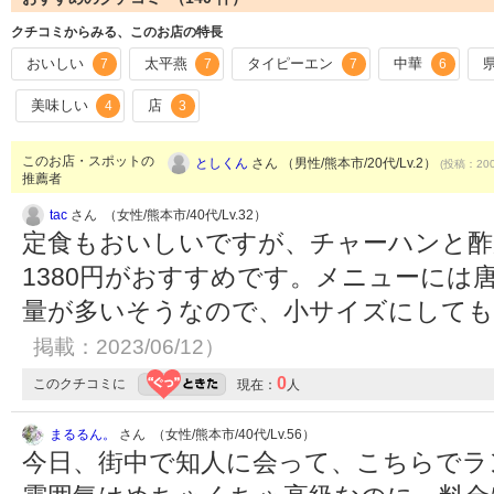
クチコミからみる、このお店の特長
おいしい
太平燕
タイピーエン
中華
7
7
7
6
美味しい
店
4
3
このお店・スポットの
としくん
さん （男性/熊本市/20代/Lv.2）
(投稿：200
推薦者
tac
さん （女性/熊本市/40代/Lv.32）
定食もおいしいですが、チャーハンと酢
1380円がおすすめです。メニューには唐
量が多いそうなので、小サイズにして
掲載：2023/06/12）
0
このクチコミに
現在：
人
まるるん。
さん （女性/熊本市/40代/Lv.56）
今日、街中で知人に会って、こちらでラ