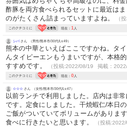
雰囲気はめちゃくちゃ高級なのに、料金
酢豚を両方食べられるセットに最近はま
のがたくさん詰まっていますよね。
（投稿
1
このクチコミに
現在：
人
シバ
さん （男性/熊本市/30代/Lv.49）
熊本の中華といえばここですかね。タイ
んタイピーエンもうまいですが、本格的
すすめです。
（投稿:2022/08/19 掲載：2022/
0
このクチコミに
現在：
人
☆☆☆
さん （女性/熊本市/30代/Lv.47）
以前ランチで利用しました。店内は非常
です。定食にしました。干焼蝦仁/本日のス
ご飯がついていてボリュームがありま
食べに行きたいと思います。
（投稿:2022/