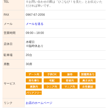
TEL
※お問い合わせの際は「ひごなび！を見た」とお伝えいた
だければ幸いです。
FAX
0967-67-2056
メール
メールを送る
営業時間
09:00～18:00
木曜日
店休日
※臨時休あり
駐車場
20台
席数
30席
サービス
リンク
お店のホームページ