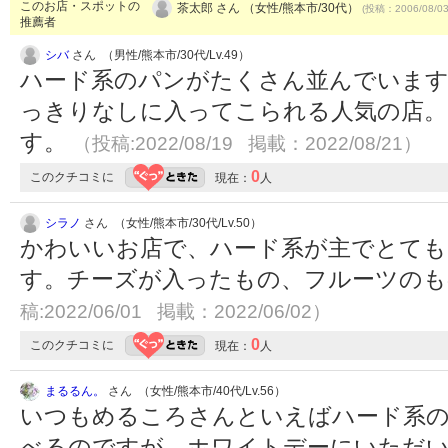
このお店・スポットの
茶太郎 さん （女性/熊本市/30代）
(投稿：2006/08/0
推薦者
シバ
さん （男性/熊本市/30代/Lv.49）
ハード系のパンがたくさん並んでいま
っきりなしに入ってこられる人気の店。
す。
（投稿:2022/08/19 掲載：2022/08/21）
0
このクチコミに
現在：
人
シラノ
さん （女性/熊本市/30代/Lv.50）
かわいいお店で、ハード系が主でとても
す。チーズが入ったもの、フルーツの
稿:2022/06/01 掲載：2022/06/02）
0
このクチコミに
現在：
人
まるるん。
さん （女性/熊本市/40代/Lv.56）
いつもめるころさんといえばハード系
べるのですが。ホワイトデーにいただ