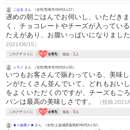
こはる
さん （女性/荒尾市/30代/Lv.27）
遅めの朝ごはんでお伺いし、いただきま
く、チョコレートやチーズが入っている
たえがあり、お腹いっぱいになりまし
2021/06/15）
1
このクチコミに
現在：
人
シラノ
さん （女性/熊本市/30代/Lv.50）
いつもお客さんで賑わっている、美味し
ンがたくさん並んでいて、どれもおい
をよくいただくのですが、チーズもご
パンは最高の美味しさです。
（投稿:2021/
0
このクチコミに
現在：
人
★☆由美☆★
さん （女性/上益城郡嘉島町/40代/Lv.32）