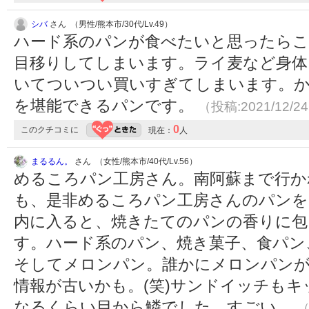
シバ
さん （男性/熊本市/30代/Lv.49）
ハード系のパンが食べたいと思ったら
目移りしてしまいます。ライ麦など身体
いてついつい買いすぎてしまいます。
を堪能できるパンです。
（投稿:2021/12/2
0
このクチコミに
現在：
人
まるるん。
さん （女性/熊本市/40代/Lv.56）
めるころパン工房さん。南阿蘇まで行か
も、是非めるころパン工房さんのパンを
内に入ると、焼きたてのパンの香りに包
す。ハード系のパン、焼き菓子、食パン
そしてメロンパン。誰かにメロンパン
情報が古いかも。(笑)サンドイッチも
なるくらい目から鱗でした。すごい。
（