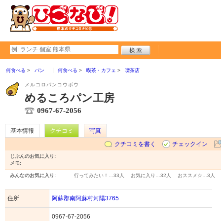
何食べる
パン
何食べる
喫茶・カフェ
喫茶店
メルコロパンコウボウ
めるころパン工房
0967-67-2056
基本情報
クチコミ
写真
クチコミを書く
チェックイン
じぶんのお気に入り:
メモ:
みんなのお気に入り:
行ってみたい！…
33人
お気に入り…
32人
おススメ☆…
3人
住所
阿蘇郡南阿蘇村河陽3765
0967-67-2056