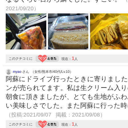
2021/09/20）
1
このクチコミに
現在：
人
myao
さん （女性/熊本市/40代/Lv.10）
阿蘇にドライブ行ったときに寄りました
ンが売られてます。私は生クリーム入り
朝食に頂きましたが、とても生地がふわ
い美味しさでした。また阿蘇に行った時に
（投稿:2021/09/07 掲載：2021/09/08）
1
このクチコミに
現在：
人