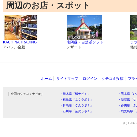
周辺のお店・スポット
KACHINA TRADING
南阿蘇・自然派ソフト
ラ
アパレル全般
デザート
雑
ホーム
サイトマップ
ログイン
クチコミ投稿
プラ
全国のクチコミナビ(R)
・栃木県「栃ナビ！」
・熊本県「ひ
・福島県「ふくラボ！」
・新潟県「な
・群馬県「ぐんラボ！」
・香川県「さ
・石川県「金沢ラボ！」
・鹿児島県「
(C) HitBit