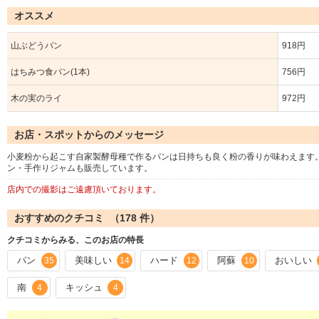
オススメ
山ぶどうパン
918円
はちみつ食パン(1本)
756円
木の実のライ
972円
お店・スポットからのメッセージ
小麦粉から起こす自家製酵母種で作るパンは日持ちも良く粉の香りが味わえます
ン・手作りジャムも販売しています。
店内での撮影はご遠慮頂いております。
おすすめのクチコミ （
178
件）
クチコミからみる、このお店の特長
パン
美味しい
ハード
阿蘇
おいしい
35
14
12
10
南
キッシュ
4
4