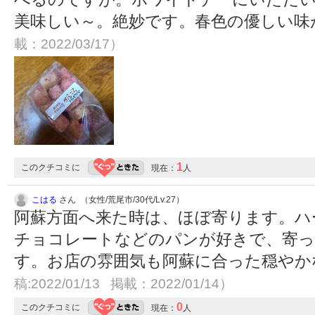
美味しい～。絶妙です。春色の優しい味
載：2022/03/17）
1
このクチコミに
現在：
人
こはる
さん （女性/荒尾市/30代/Lv.27）
阿蘇方面へ来た時は、ほぼ寄ります。ハ
チョコレートなどのパンが好きで、寄っ
す。お店の雰囲気も阿蘇に合った穏や
稿:2022/01/13 掲載：2022/01/14）
0
このクチコミに
現在：
人