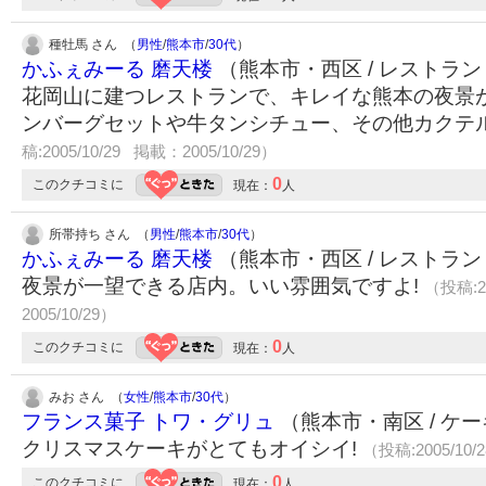
種牡馬 さん （
男性
/
熊本市
/
30代
）
かふぇみーる 磨天楼
（熊本市・西区 / レストラ
花岡山に建つレストランで、キレイな熊本の夜景
ンバーグセットや牛タンシチュー、その他カクテ
稿:2005/10/29 掲載：2005/10/29）
0
このクチコミに
現在：
人
所帯持ち さん （
男性
/
熊本市
/
30代
）
かふぇみーる 磨天楼
（熊本市・西区 / レストラ
夜景が一望できる店内。いい雰囲気ですよ!
（投稿:2
2005/10/29）
0
このクチコミに
現在：
人
みお さん （
女性
/
熊本市
/
30代
）
フランス菓子 トワ・グリュ
（熊本市・南区 / ケ
クリスマスケーキがとてもオイシイ!
（投稿:2005/10/
0
このクチコミに
現在：
人