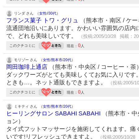
リンダ さん （
女性
/
/
30代
）
フランス菓子 トワ・グリュ
（熊本市・南区 / ケ
流通団地沿いにあります。かわいい雰囲気の店内
で、どれも美味しいです。
（投稿:2005/10/28 掲載：200
0
このクチコミに
現在：
人
モリゾー さん （
女性
/
熊本市
/
20代
）
岡田珈琲上通店
（熊本市・中央区 / コーヒー・茶
ダックワーズがとても美味しくてお気に入りです
ときも…。ネット通販もできますよ。
（投稿:2005/1
0
このクチコミに
現在：
人
ミキティ さん （
女性
/
熊本市
/
20代
）
ヒーリングサロン SABAHI SABAHI
（熊本市・中央
ョン）
タイ式フットマッサージを施術してくれます。痛
いです!リフレッシュできますよ。
（投稿:2005/10/28