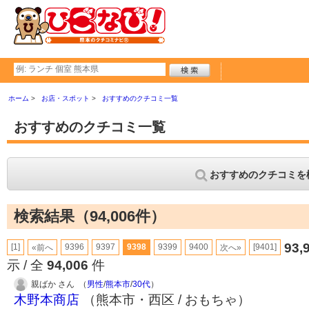
ホーム
お店・スポット
おすすめのクチコミ一覧
おすすめのクチコミ一覧
おすすめのクチコミを
検索結果（94,006件）
93,
[1]
9396
9397
9398
9399
9400
[9401]
«前へ
次へ»
示 / 全
94,006
件
親ばか さん （
男性
/
熊本市
/
30代
）
木野本商店
（熊本市・西区 / おもちゃ）