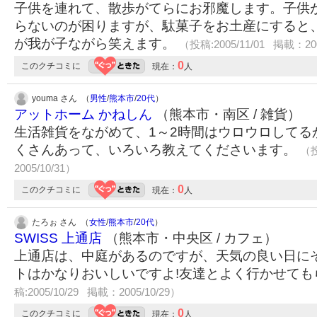
子供を連れて、散歩がてらにお邪魔します。子供
らないのが困りますが、駄菓子をお土産にすると
が我が子ながら笑えます。
（投稿:2005/11/01 掲載：200
0
このクチコミに
現在：
人
youma さん （
男性
/
熊本市
/
20代
）
アットホーム かねしん
（熊本市・南区 / 雑貨）
生活雑貨をながめて、1～2時間はウロウロしてる
くさんあって、いろいろ教えてくださいます。
（投
2005/10/31）
0
このクチコミに
現在：
人
たろぉ さん （
女性
/
熊本市
/
20代
）
SWISS 上通店
（熊本市・中央区 / カフェ）
上通店は、中庭があるのですが、天気の良い日に
トはかなりおいしいですよ!友達とよく行かせて
稿:2005/10/29 掲載：2005/10/29）
0
このクチコミに
現在：
人