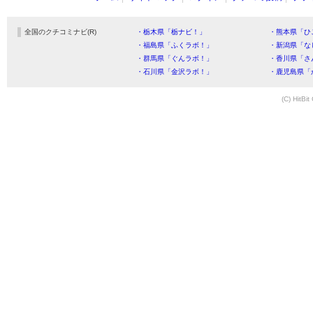
全国のクチコミナビ(R)
・栃木県「栃ナビ！」
・熊本県「ひ
・福島県「ふくラボ！」
・新潟県「な
・群馬県「ぐんラボ！」
・香川県「さ
・石川県「金沢ラボ！」
・鹿児島県「
(C) HitBit