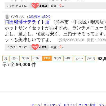
0
このクチコミに
現在：
人
YUMI さん （
女性
/
熊本市
/
30代
）
岡田珈琲サテライト店
（熊本市・中央区 / 喫茶店
ホットサンドセットがおすすめ。ランチメニュー
よし、量よし、値段も安く、三拍子そろってます
ットも美味しいですよ。
（投稿:2005/10/28 掲載：2005/
0
このクチコミに
現在：
人
93,
[1]
9396
9397
9398
9399
9400
[9401]
«前へ
次へ»
示 / 全
94,006
件
ホーム
サイトマップ
ログイン
クチコミ投稿
プラ